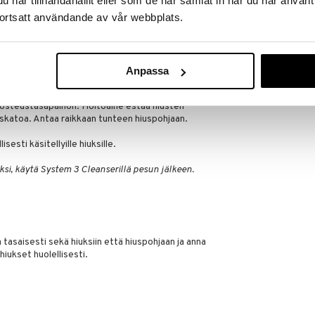
har tillhandahållit eller som de har samlat in när du har använt
ksi ohuthiuksisuutta vastaan 75% amerikkalaisten
ortsatt användande av vår webbplats.
a
1 vuotta peräkanaa parhaana ohuthiuksisuutta
Trial Kit Syst
Anpassa
NIOXIN
evyt hoitoaine joka auttaa vahvistamaan hiusten
32,95
€
osteustasapainon. Hoitoaine estää hiusten
skatoa. Antaa raikkaan tunteen hiuspohjaan.
isesti käsitellyille hiuksille.
si, käytä System 3 Cleanserillä pesun jälkeen.
 tasaisesti sekä hiuksiin että hiuspohjaan ja anna
hiukset huolellisesti.