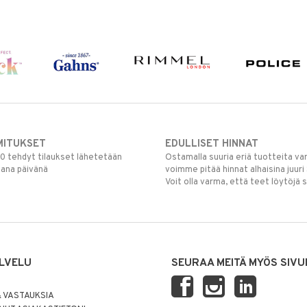
MITUKSET
EDULLISET HINNAT
00 tehdyt tilaukset lähetetään
Ostamalla suuria eriä tuotteita 
mana päivänä
voimme pitää hinnat alhaisina juuri
Voit olla varma, että teet löytöjä 
LVELU
SEURAA MEITÄ MYÖS SIVU
 VASTAUKSIA