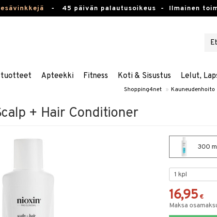
kesävinkkejä
-
45 päivän palautusoikeus -
Ilmainen toim
stuotteet
Apteekki
Fitness
Koti & Sisustus
Lelut, Lap
Shopping4net
»
Kauneudenhoito
calp + Hair Conditioner
300 ml
16,95
€
Maksa osamaksul