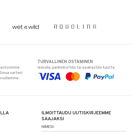
TURVALLINEN OSTAMINEN
varastoomme
laskulla, pankkikortilla tai asiakastilin kautta
 Sinua varten!
sivuillamme.
ILLA
ILMOITTAUDU UUTISKIRJEEMME
SAAJAKSI
NIMESI: