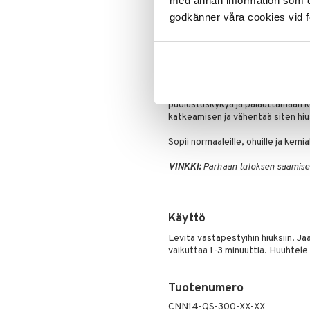
med annan information som du 
Puuteri
Listattu tehokkaimmaksi merki
godkänner våra cookies vid f
Ripsiväri
kampaajien/parturien toimest
Silmänrajauskynät
Voitti Stylist Choice Award 1
hoitavana tuotteena
System 3 Scalp Revitaliser
on k
puolustuskykyä ja palauttamaan k
katkeamisen ja vähentää siten hiu
Sopii normaaleille, ohuille ja kemiall
VINKKI:
Parhaan tuloksen saamisek
Käyttö
Levitä vastapestyihin hiuksiin. Jaa
vaikuttaa 1-3 minuuttia. Huuhtele 
Tuotenumero
CNN14-QS-300-XX-XX