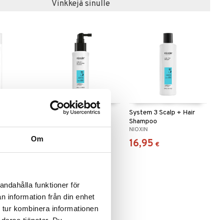
Vinkkejä sinulle
ng Hold
System 3 Scalp & Hair
System 3 Scalp + Hair
Treatment
Shampoo
NIOXIN
NIOXIN
Om
16,95
16,95
€
€
andahålla funktioner för
n information från din enhet
 tur kombinera informationen