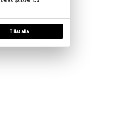
 deras tjänster. Du
em 3
Tillåt alla