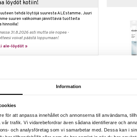
a löydöt kotiin!
isuuteen tehdä löytöjä suuresta ALEstamme. Juuri
mme suuren valikoiman jännittäviä tuotteita
a hinnoilla!
massa 31.8.2026 asti mutta ole nopea -
otteesi voivat päästä loppumaan!
i ale-löydöt »
Niospray Stro
a ovat luotuja tekemään hiuksista paksumpia ja
ohuista hiuksista tänäpäivänä. Useimmat valittavana
NIOXIN
eellisiä tai niiden tarkoitus on peittää ohuthiuksisuus.
Information
17,95
n tarkoitus ei ole peittää ohuthiuksisuutta vaan sen
€
iuksista paksummat ja tiheämmät ilman
t inspiraatiota ihonhoidon maailmasta tarjotakseen
cookies
ohuthiuksisuudelle. Hiuspohja nähdään kasvojen ihon
ja huolenpitoa. Nioxin on kehittänyt sarjan tuotteita
e för att anpassa innehållet och annonserna till användarna, tillh
ta ja korjata hiuksia hiuspohjasta lähtien. Koska terve
vår trafik. Vi vidarebefordrar även sådana identifierare och anna
en hiusten edellytys, tuotteiden avulla hiukset sekä
avan tiheämmin.
nnons- och analysföretag som vi samarbetar med. Dessa kan i sin
 ohuthiuksisuutta käsittelevien keskuudessa