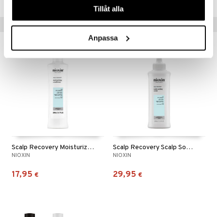
Tillåt alla
Vinkkejä sinulle
Anpassa
Scalp Recovery Moisturizing Conditioner
Scalp Recovery Scalp Soothing Serum
NIOXIN
NIOXIN
17,95
29,95
€
€