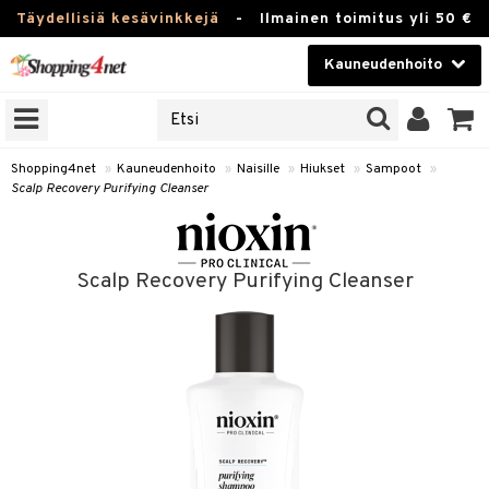
Täydellisiä kesävinkkejä
-
Ilmainen toimitus yli 50 €
Kauneudenhoito
ERKKEJÄ
Kauneudenhoito
M BRANDS
T
Piilolinssit
Shopping4net
»
Kauneudenhoito
»
Naisille
»
Hiukset
»
Sampoot
»
Scalp Recovery Purifying Cleanser
JAT
Luontaistuotteet
UOTTEITA
Apteekki
Scalp Recovery Purifying Cleanser
Fitness
t
Koti & Sisustus
t Set
Lelut, Lapsi & Vauva
jat / Kammat
Tuotemerkkejä
skuurit
Kampanjat
stenlähtö