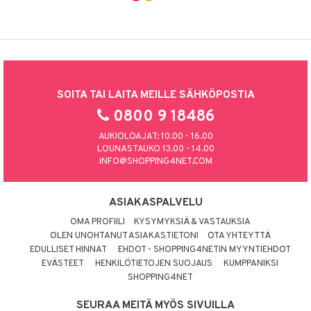
SOITA TAI LAITA MEILLE SÄHKÖPOSTIA
0800 9 18486
AUKIOLOAJAT: 10.00 - 16.00
LOUNASTAUKO 13.00 - 14.00
INFO@SHOPPING4NET.COM
ASIAKASPALVELU
OMA PROFIILI
KYSYMYKSIÄ & VASTAUKSIA
OLEN UNOHTANUT ASIAKASTIETONI
OTA YHTEYTTÄ
EDULLISET HINNAT
EHDOT - SHOPPING4NETIN MYYNTIEHDOT
EVÄSTEET
HENKILÖTIETOJEN SUOJAUS
KUMPPANIKSI
SHOPPING4NET
SEURAA MEITÄ MYÖS SIVUILLA