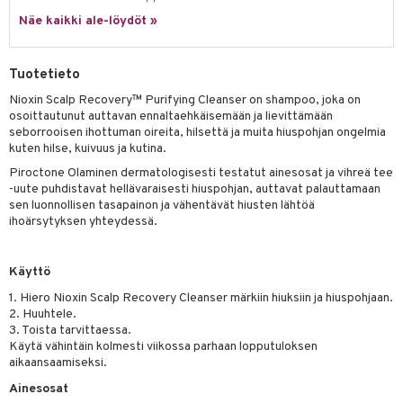
 verkkokaupasta
taloöljyt
Näe kaikki ale-löydöt »
ta & Viikset
talovoiteet
he 3: Kosteutus
teudenhoito
likiilto
t
talovoiteet
distaminen
rinta ja naamiot
lipuna
matics Elixir
o
Tuotetieto
rumit
distus
ltenrajausväri
yx
inkosuoja
Nioxin Scalp Recovery™ Purifying Cleanser on shampoo, joka on
mänympärysvoiteet
osoittautunut auttavan ennaltaehkäisemään ja lievittämään
rumit
makarvat
nique Happy
aihetta Miehille
seborrooisen ihottuman oireita, hilsettä ja muita hiuspohjan ongelmia
kuten hilse, kuivuus ja kutina.
mien/Huulten Hoito
miväri
nique Happy For Men
nhoito
Piroctone Olaminen dermatologisesti testatut ainesosat ja vihreä tee
kkisiveltmit
kastus
-uute puhdistavat hellävaraisesti hiuspohjan, auttavat palauttamaan
sen luonnollisen tasapainon ja vähentävät hiusten lähtöä
kkivoide
teutus & Soujaus
ihoärsytyksen yhteydessä.
tevoide
ranajo & Ihonpuhdistus
Käyttö
justusvoide
1. Hiero Nioxin Scalp Recovery Cleanser märkiin hiuksiin ja hiuspohjaan.
kipuna
2. Huuhtele.
3. Toista tarvittaessa.
teri
Käytä vähintäin kolmesti viikossa parhaan lopputuloksen
aikaansaamiseksi.
siväri
Ainesosat
mänrajauskynät