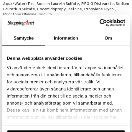
Aqua/Water/Eau, Sodium Laureth Sulfate, PEG-3 Distearate, Sodium
Laureth-8 Sulfate, Cocamidopropyl Betaine, Propylene Glycol,
Piroctone Olamine, Sodium
Chloride, Phenoxyethanol, Citric Acid, Magnesium Laureth Sulfate,
Magnesium Laureth-8 Sulfate, Sodium Oleth Sulfate, Sodium
Benzoate, Parfum/Fragrance,
Mentha Piperita (Peppermint) Oil, Mentha Arvensis Leaf Oil,
Samtycke
Information
Om
Magnesium Oleth Sulfate, Polyquaternium-10, Benzoic Acid,
Ethylhexylglycerin, Linalool, Hexyl
Cinnamal, Camellia Sinensis Leaf Extract, Limonene, Geraniol, Faex
Extract/Yeast Extract/Extrait de levure, Lecithin, Biotin, Panthenol,
Denna webbplats använder cookies
Niacinamide, Tocopheryl
Vi använder enhetsidentifierare för att anpassa innehållet
Acetate, Ethoxydiglycol, Maltodextrin, Methylparaben, Glucose,
Propylparaben, Tocopherol, Lactic Acid, Salvia Ocinalis (Sage) Leaf
och annonserna till användarna, tillhandahålla funktioner
Extract, Urtica Dioica (Nettle)
för sociala medier och analysera vår trafik. Vi
Extract, Achillea Millefolium Extract, Betula Alba Leaf Extract,
vidarebefordrar även sådana identifierare och annan
Rosmarinus Ocinalis (Rosemary) Leaf Extract, Equisetum Arvense
Extract, Potassium Sorbate,
information från din enhet till de sociala medier och
Sodium Hydroxide, Calcium Pantothenate, Inositol, Caramel, Tartaric
annons- och analysföretag som vi samarbetar med.
Acid.
Dessa kan i sin tur kombinera informationen med annan
information som du har tillhandahållit eller som de har
Tuotenumero
samlat in när du har använt deras tjänster. Du godkänner
CNN50-QS-200-XX-XX
våra cookies vid fortsatt användande av vår webbplats.