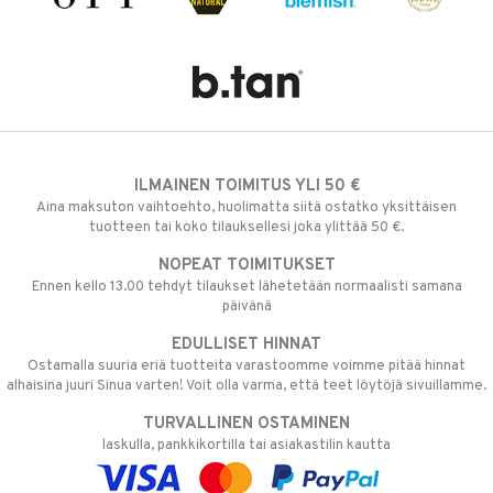
ILMAINEN TOIMITUS YLI 50 €
Aina maksuton vaihtoehto, huolimatta siitä ostatko yksittäisen
tuotteen tai koko tilauksellesi joka ylittää 50 €.
NOPEAT TOIMITUKSET
Ennen kello 13.00 tehdyt tilaukset lähetetään normaalisti samana
päivänä
EDULLISET HINNAT
Ostamalla suuria eriä tuotteita varastoomme voimme pitää hinnat
alhaisina juuri Sinua varten! Voit olla varma, että teet löytöjä sivuillamme.
TURVALLINEN OSTAMINEN
laskulla, pankkikortilla tai asiakastilin kautta