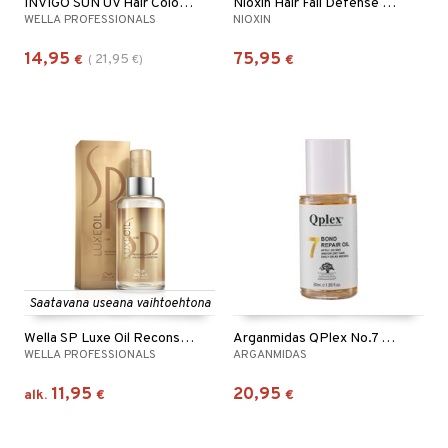
INVIGO SUN UV Hair Color Protection Spray
Nioxin Hair Fall Defense Serum
WELLA PROFESSIONALS
NIOXIN
14,95
75,95
21,95
€
(
€
)
€
Saatavana useana vaihtoehtona
Wella SP Luxe Oil Reconstructive Elixir
Arganmidas QPlex No.7 Bond Repair Oil
WELLA PROFESSIONALS
ARGANMIDAS
11,95
20,95
alk.
€
€