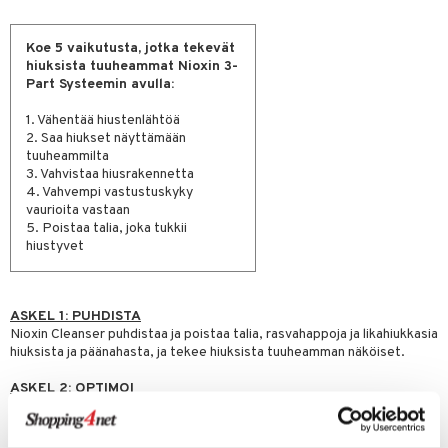
Koe 5 vaikutusta, jotka tekevät
hiuksista tuuheammat Nioxin 3-
Part Systeemin avulla:
1. Vähentää hiustenlähtöä
2. Saa hiukset näyttämään
tuuheammilta
3. Vahvistaa hiusrakennetta
4. Vahvempi vastustuskyky
vaurioita vastaan
5. Poistaa talia, joka tukkii
hiustyvet
ASKEL 1: PUHDISTA
Nioxin Cleanser puhdistaa ja poistaa talia, rasvahappoja ja likahiukkasia
hiuksista ja päänahasta, ja tekee hiuksista tuuheamman näköiset.
ASKEL 2: OPTIMOI
Nioxin Scalp Revitaliser on kevyt hoitoaine, joka vahvistaa hiusten
vastustuskykyä ja kontrolloi kosteustasapainoa.