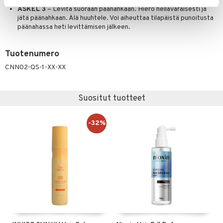
ASKEL 3
– Levitä suoraan päänahkaan. Hiero hellävaraisesti ja
jätä päänahkaan. Älä huuhtele. Voi aiheuttaa tilapäistä punoitusta
päänahassa heti levittämisen jälkeen.
Tuotenumero
CNN02-QS-1-XX-XX
Suositut tuotteet
-32%