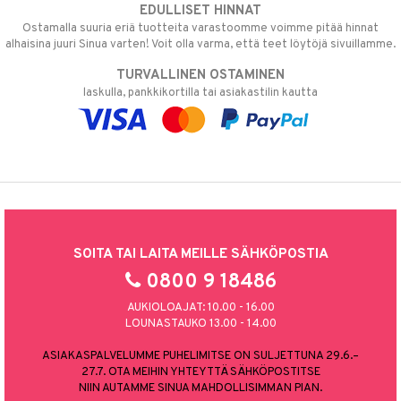
EDULLISET HINNAT
Ostamalla suuria eriä tuotteita varastoomme voimme pitää hinnat
alhaisina juuri Sinua varten! Voit olla varma, että teet löytöjä sivuillamme.
TURVALLINEN OSTAMINEN
laskulla, pankkikortilla tai asiakastilin kautta
SOITA TAI LAITA MEILLE SÄHKÖPOSTIA
0800 9 18486
AUKIOLOAJAT: 10.00 - 16.00
LOUNASTAUKO 13.00 - 14.00
ASIAKASPALVELUMME PUHELIMITSE ON SULJETTUNA 29.6.–
27.7. OTA MEIHIN YHTEYTTÄ SÄHKÖPOSTITSE
NIIN AUTAMME SINUA MAHDOLLISIMMAN PIAN.