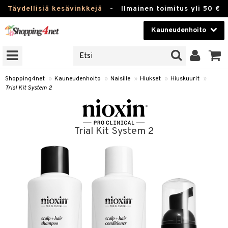
Täydellisiä kesävinkkejä
-
Ilmainen toimitus yli 50 €
Kauneudenhoito
ERKKEJÄ
Kauneudenhoito
M BRANDS
T
Piilolinssit
Shopping4net
»
Kauneudenhoito
»
Naisille
»
Hiukset
»
Hiuskuurit
»
Trial Kit System 2
JAT
Luontaistuotteet
UOTTEITA
Apteekki
Trial Kit System 2
Fitness
t
Koti & Sisustus
t Set
Lelut, Lapsi & Vauva
jat / Kammat
Tuotemerkkejä
skuurit
Kampanjat
stenlähtö