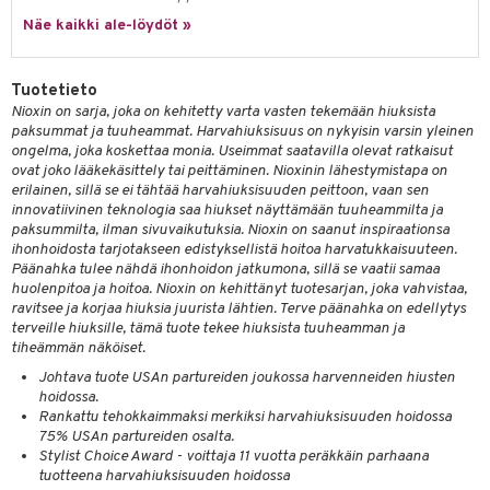
 verkkokaupasta
taloöljyt
Näe kaikki ale-löydöt »
ta & Viikset
talovoiteet
he 3: Kosteutus
teudenhoito
likiilto
t
talovoiteet
distaminen
rinta ja naamiot
lipuna
matics Elixir
o
Tuotetieto
rumit
distus
ltenrajausväri
yx
Nioxin on sarja, joka on kehitetty varta vasten tekemään hiuksista
inkosuoja
paksummat ja tuuheammat. Harvahiuksisuus on nykyisin varsin yleinen
mänympärysvoiteet
rumit
makarvat
nique Happy
aihetta Miehille
ongelma, joka koskettaa monia. Useimmat saatavilla olevat ratkaisut
ovat joko lääkekäsittely tai peittäminen. Nioxinin lähestymistapa on
mien/Huulten Hoito
miväri
nique Happy For Men
nhoito
erilainen, sillä se ei tähtää harvahiuksisuuden peittoon, vaan sen
innovatiivinen teknologia saa hiukset näyttämään tuuheammilta ja
kkisiveltmit
kastus
paksummilta, ilman sivuvaikutuksia. Nioxin on saanut inspiraationsa
ihonhoidosta tarjotakseen edistyksellistä hoitoa harvatukkaisuuteen.
kkivoide
teutus & Soujaus
Päänahka tulee nähdä ihonhoidon jatkumona, sillä se vaatii samaa
huolenpitoa ja hoitoa. Nioxin on kehittänyt tuotesarjan, joka vahvistaa,
tevoide
ranajo & Ihonpuhdistus
ravitsee ja korjaa hiuksia juurista lähtien. Terve päänahka on edellytys
terveille hiuksille, tämä tuote tekee hiuksista tuuheamman ja
justusvoide
tiheämmän näköiset.
kipuna
Johtava tuote USAn partureiden joukossa harvenneiden hiusten
hoidossa.
teri
Rankattu tehokkaimmaksi merkiksi harvahiuksisuuden hoidossa
75% USAn partureiden osalta.
siväri
Stylist Choice Award - voittaja 11 vuotta peräkkäin parhaana
tuotteena harvahiuksisuuden hoidossa
mänrajauskynät