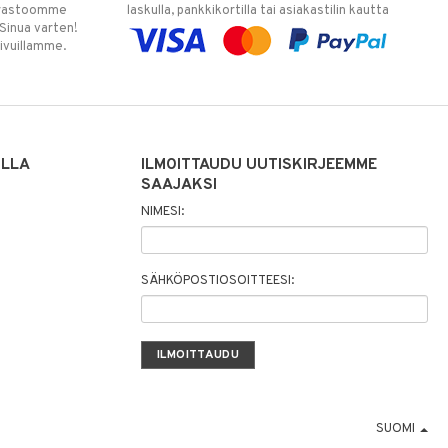
varastoomme
laskulla, pankkikortilla tai asiakastilin kautta
 Sinua varten!
sivuillamme.
ILLA
ILMOITTAUDU UUTISKIRJEEMME
SAAJAKSI
NIMESI:
SÄHKÖPOSTIOSOITTEESI:
SUOMI