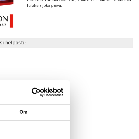
tuotteet todella toimivat ja saavat aikaan suurenmoisia
tuloksia joka päivä.
si helposti:
Om