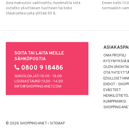
Aina maksuton vaihtoehto, huolimatta siitä
Ennen kello 13.
ostatko yksittäisen tuotteen tai koko
normaalisti sa
tilauksellesi joka ylittää 50 €.
ASIAKASPA
SOITA TAI LAITA MEILLE
OMA PROFIILI
SÄHKÖPOSTIA
KYSYMYKSIÄ &
0800 9 18486
OLEN UNOHTAN
OTA YHTEYTT
AUKIOLOAJAT: 10.00 - 16.00
EDULLISET HI
LOUNASTAUKO 13.00 - 14.00
EHDOT - SHOP
INFO@SHOPPING4NET.COM
EVÄSTEET
HENKILÖTIETO
KUMPPANIKSI
SHOPPING4NE
© 2026 SHOPPING4NET
•
SITEMAP