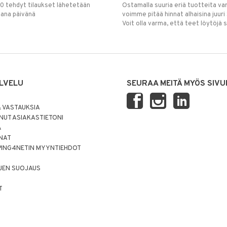
00 tehdyt tilaukset lähetetään
Ostamalla suuria eriä tuotteita 
mana päivänä
voimme pitää hinnat alhaisina juuri
Voit olla varma, että teet löytöjä 
LVELU
SEURAA MEITÄ MYÖS SIVU
 VASTAUKSIA
UT ASIAKASTIETONI
Ä
NNAT
PING4NETIN MYYNTIEHDOT
JEN SUOJAUS
T