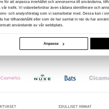
e för att anpassa innehållet och annonserna till användarna, tillh
H5670 Jumbo Rollers
XR1600 RX7 Ultimate Head
vår trafik. Vi vidarebefordrar även sådana identifierare och anna
Shaver
REMINGTON
REMINGTON
nnons- och analysföretag som vi samarbetar med. Dessa kan i sin
Isot lämpörullat Remingtonilta, 12
Remingtonin Head shaver
har tillhandahållit eller som de har samlat in när du har använt
kpl kahdessa eri koossa
ortsatt användande av vår webbplats.
46,95
90,95
€
€
Anpassa
MITUKSET
EDULLISET HINNAT