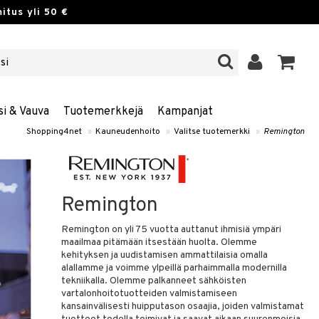
itus yli 50 €
si & Vauva
Tuotemerkkejä
Kampanjat
Shopping4net
»
Kauneudenhoito
»
Valitse tuotemerkki
»
Remington
Remington
Remington on yli 75 vuotta auttanut ihmisiä ympäri
maailmaa pitämään itsestään huolta. Olemme
kehityksen ja uudistamisen ammattilaisia omalla
alallamme ja voimme ylpeillä parhaimmalla modernilla
tekniikalla. Olemme palkanneet sähköisten
vartalonhoitotuotteiden valmistamiseen
kansainvälisesti huipputason osaajia, joiden valmistamat