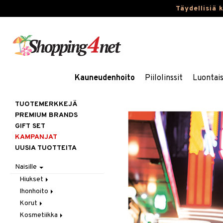
Täydellisiä 
Kauneudenhoito
Piilolinssit
Luontai
TUOTEMERKKEJÄ
PREMIUM BRANDS
GIFT SET
KAMPANJAT
UUSIA TUOTTEITA
Naisille
Hiukset
Ihonhoito
Gift Set
Korut
Harjat / Kammat
Aurinkotuotteet
Kosmetiikka
Hiuskuurit
Erikoistuotteet
Kaulakorut