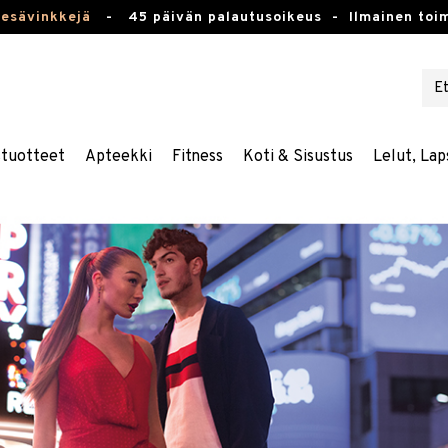
kesävinkkejä
-
45 päivän palautusoikeus -
Ilmainen toim
stuotteet
Apteekki
Fitness
Koti & Sisustus
Lelut, Lap