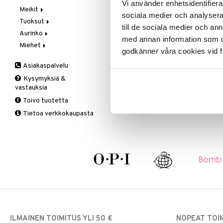
Vi använder enhetsidentifierar
H5600 Ionic Rollers
Meikit
Vaihe 2: Kirkastus
Käsien- ja Vartalonhoito
sociala medier och analysera 
Tuoksut
Vaihe 3: Kosteutus
Kosteudenhoito
Huulikiilto
REMINGTON
till de sociala medier och a
Aurinko
Kuorinta ja naamiot
Huulipuna
Aromatics Elixir
Lämpörullat 20 rullaa 4 eri koossa
med annan information som du 
Remingtonilta
Miehet
Puhdistus
Huultenrajausväri
Calyx
Aurinkosuoja
godkänner våra cookies vid f
41,95
Seerumit
Kulmakarvat
Clinique Happy
3-Vaihetta Miehille
€
Asiakaspalvelu
Silmien/Huulten Hoito
Luomiväri
Clinique Happy For Men
Ironhoito
Kysymyksiä &
Meikkisiveltmit
Kirkastus
vastauksia
Meikkivoide
Kosteutus & Soujaus
Toivo tuotetta
Peitevoide
Parranajo &
Tietoa verkkokaupasta
Ihonpuhdistus
Pohjustusvoide
Poskipuna
Puuteri
Ripsiväri
Silmänrajauskynät
ILMAINEN TOIMITUS YLI 50 €
NOPEAT TOI