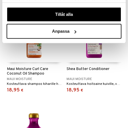
samlat in när du har använt deras tjänster. Du godkänner
våra cookies vid fortsatt användande av vår webbplats.
Tillåt alla
Anpassa
Maui Moisture Curl Care
Shea Butter Conditioner
Coconut Oil Shampoo
MAUI MOISTURE
MAUI MOISTURE
Kosteuttava shampoo kiharille hiuksille Maui Moisturelta
Kosteuttava hoitoaine kuiville, vaurioituneille tai ylimuotoilluille hiuksille Maui Moisturelta
18,95
18,95
€
€