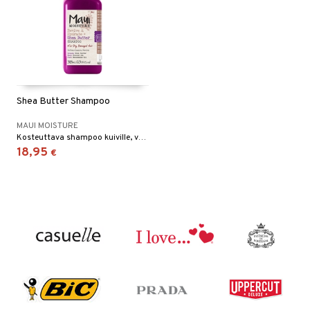
Shea Butter Shampoo
MAUI MOISTURE
Kosteuttava shampoo kuiville, vaurioituneille tai ylimuotoiluille hiuksille Maui Moisturelta
18,95
€