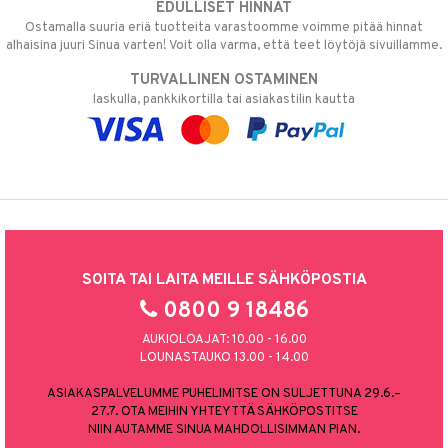
EDULLISET HINNAT
Ostamalla suuria eriä tuotteita varastoomme voimme pitää hinnat
alhaisina juuri Sinua varten! Voit olla varma, että teet löytöjä sivuillamme.
TURVALLINEN OSTAMINEN
laskulla, pankkikortilla tai asiakastilin kautta
SOITA TAI LAITA MEILLE SÄHKÖPOSTIA
0800 9 18486
AUKIOLOAJAT: 10.00 - 16.00
LOUNASTAUKO 13.00 - 14.00
ASIAKASPALVELUMME PUHELIMITSE ON SULJETTUNA 29.6.–
27.7. OTA MEIHIN YHTEYTTÄ SÄHKÖPOSTITSE
NIIN AUTAMME SINUA MAHDOLLISIMMAN PIAN.