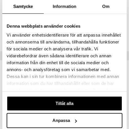
Benzoate, Tocopherol, Sodium Chloride, Isostearyl Alcohol,
Samtycke
Information
Om
Hydroxystearic Acid, Parfum, Benzyl Salicylate, Coumarin, Hexyl
Cinnamal, Linalool
Denna webbplats använder cookies
Tuotenumero
Vi använder enhetsidentifierare för att anpassa innehållet
C8M02-8B-385-XX-XX
och annonserna till användarna, tillhandahålla funktioner
för sociala medier och analysera vår trafik. Vi
Suositut tuotteet
vidarebefordrar även sådana identifierare och annan
information från din enhet till de sociala medier och
annons- och analysföretag som vi samarbetar med.
-25%
-33%
Dessa kan i sin tur kombinera informationen med annan
information som du har tillhandahållit eller som de har
samlat in när du har använt deras tjänster. Du godkänner
våra cookies vid fortsatt användande av vår webbplats.
Tillåt alla
Anpassa
INVIGO SUN After Sun Express Conditioner
INVIGO Nutri Enrich Conditioner - Deep Nourishing