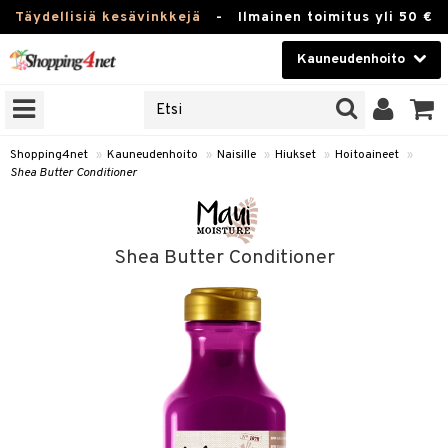
Täydellisiä kesävinkkejä
-
Ilmainen toimitus yli 50 €
Kauneudenhoito
ERKKEJÄ
Kauneudenhoito
M BRANDS
T
Piilolinssit
Shopping4net
»
Kauneudenhoito
»
Naisille
»
Hiukset
»
Hoitoaineet
»
Shea Butter Conditioner
JAT
Luontaistuotteet
UOTTEITA
Apteekki
Shea Butter Conditioner
Fitness
t
Koti & Sisustus
t Set
Lelut, Lapsi & Vauva
jat / Kammat
Tuotemerkkejä
skuurit
Kampanjat
stenlähtö