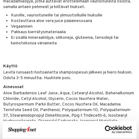
macadamiaöljyä, jotka auttavat erottelemaan vaurioituneita osioita,
 verkkokaupasta
taloöljyt
samalla antaen pehmeät ja kiiltävat hiukset.
ta & Viikset
talovoiteet
he 3: Kosteutus
teudenhoito
likiilto
t
Kuiville, vaurioituneille tai ylimuotoilluille hiuksille
talovoiteet
distaminen
rinta ja naamiot
lipuna
Kosteuttava aloe vera juice pääainesosana
matics Elixir
o
Vegaaninen
rumit
distus
ltenrajausväri
yx
inkosuoja
Pakkaus kierrätysmateriaalia
Ei sisällä mineraaliöljyä, silikoneja, gluteenia, tensidejä tai
mänympärysvoiteet
rumit
makarvat
nique Happy
aihetta Miehille
keinotekoisia väriaineita
mien/Huulten Hoito
miväri
nique Happy For Men
nhoito
kkisiveltmit
kastus
Käyttö
Levitä runsaasti hoitoainetta shampoopesun jälkeen ja hiero hiuksiin.
kkivoide
teutus & Soujaus
Odota 3-5 minuuttia. Huuhtele pois.
tevoide
ranajo & Ihonpuhdistus
Ainesosat
Aloe Barbadensis Leaf Juice, Aqua, Cetearyl Alcohol, Behenalkonium
justusvoide
Chloride, Cetyl Alcohol, Glycerin, Cocos Nucifera Water,
Butyrospermum Parkii Butter, Cocos Nucifera Oil, Macadamia
kipuna
Ternifolia Seed Oil, Panthenol, Polyquaternium-10, Polyquaternium-
37, Stearamidopropyl Dimethicone, Ppg-1 Trideceth-6, Isostearyl
teri
Hydroxystearate, Dicaprylyl Carbonate, Isopropyl Myristate,
Steareth-20, Propylene Glycol Dicaprylate/Dicaprate, Sorbitan
siväri
Oleate, Isopropyl Alcohol, Maltodextrin, Acrylates/Stearyl
mänrajauskynät
Methacrylate Copolymer, Citric Acid, Sodium Hydroxide, Sodium