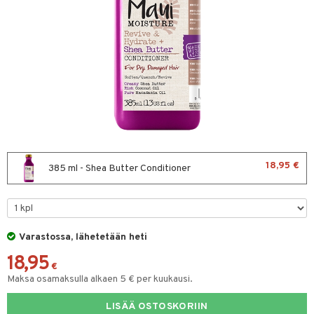
sväri
toaineet
isteita
ivashamppoo
ve-in hoitoaine
toilu
ssuihkeet
kölaitteet
18,95 €
385 ml - Shea Butter Conditioner
arat
mpoot
lto & Antifrizz
ohoitoa
pösuojat
ito
Varastossa, lähetetään heti
heuttavat tuotteet
inkotuotteet
18,95
€
Maksa osamaksulla alkaen 5 € per kuukausi.
a & Geeli
koistuotteet
lakorut
iikka
eruskettavat tuotteet
vakorut
LISÄÄ OSTOSKORIIN
t Set
mit