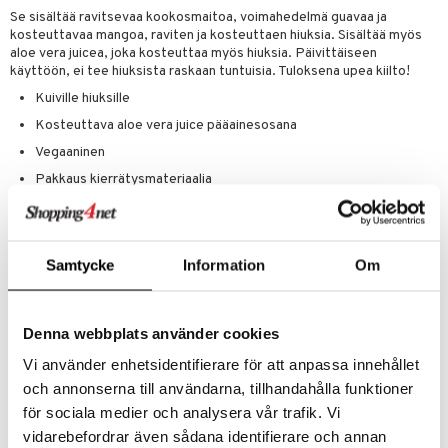
 verkkokaupasta
Se sisältää ravitsevaa kookosmaitoa, voimahedelmä guavaa ja
taloöljyt
ta & Viikset
talovoiteet
he 3: Kosteutus
teudenhoito
likiilto
t
kosteuttavaa mangoa, raviten ja kosteuttaen hiuksia. Sisältää myös
aloe vera juicea, joka kosteuttaa myös hiuksia. Päivittäiseen
talovoiteet
distaminen
rinta ja naamiot
lipuna
matics Elixir
o
käyttöön, ei tee hiuksista raskaan tuntuisia. Tuloksena upea kiilto!
rumit
Kuiville hiuksille
distus
ltenrajausväri
yx
inkosuoja
Kosteuttava aloe vera juice pääainesosana
mänympärysvoiteet
rumit
makarvat
nique Happy
aihetta Miehille
Vegaaninen
mien/Huulten Hoito
miväri
nique Happy For Men
nhoito
Pakkaus kierrätysmateriaalia
kkisiveltmit
Ei sisällä mineraaliöljyä, silikonia, gluteenia, tensidejä tai
kastus
keinotekoisia väriaineita
kkivoide
teutus & Soujaus
Ainesosat
Samtycke
Information
Om
tevoide
ranajo & Ihonpuhdistus
Aloe Barbadensis Leaf Juice, Aqua, Sodium C14-16 Olefin Sulfonate,
Cocamidopropyl Betaine, Coco-Glucoside, Acrylates Crosspolymer-
justusvoide
4, Cocos Nucifera Fruit Extract, Cocos Nucifera Water, Psidium
Denna webbplats använder cookies
Guajava Fruit Extract, Mangifera Indica Seed Butter, Glycine Soja Oil,
kipuna
Polyquaternium-10, Glycol Distearate, Laureth-4, Peg-150
Vi använder enhetsidentifierare för att anpassa innehållet
Pentaerythrityl Tetrastearate, Ppg-2 Hydroxyethyl Cocamide,
teri
och annonserna till användarna, tillhandahålla funktioner
Glycerin, Sodium Chloride, Guar Hydroxypropyltrimonium Chloride,
Citric Acid, Sodium Hydroxide, Sodium Citrate, Hexylen
siväri
för sociala medier och analysera vår trafik. Vi
vidarebefordrar även sådana identifierare och annan
mänrajauskynät