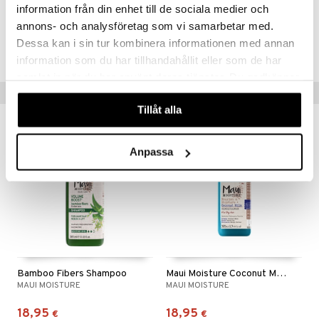
information från din enhet till de sociala medier och
annons- och analysföretag som vi samarbetar med.
Tuotenumero
Dessa kan i sin tur kombinera informationen med annan
C8M20-8B-385-XX-XX
information som du har tillhandahållit eller som de har
samlat in när du har använt deras tjänster. Du godkänner
Vinkkejä sinulle
våra cookies vid fortsatt användande av vår webbplats.
Tillåt alla
Anpassa
Bamboo Fibers Shampoo
Maui Moisture Coconut Milk Conditioner - Dry Hair
MAUI MOISTURE
MAUI MOISTURE
18,95
18,95
€
€