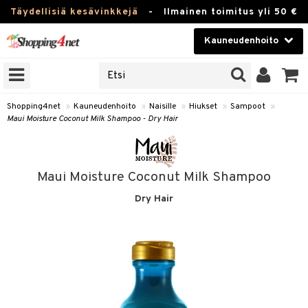
Täydellisiä kesävinkkejä
-
Ilmainen toimitus yli 50 €
Kauneudenhoito
ERKKEJÄ
Kauneudenhoito
M BRANDS
T
Piilolinssit
Shopping4net
»
Kauneudenhoito
»
Naisille
»
Hiukset
»
Sampoot
»
Maui Moisture Coconut Milk Shampoo - Dry Hair
JAT
Luontaistuotteet
UOTTEITA
Apteekki
Maui Moisture Coconut Milk Shampoo
Fitness
Dry Hair
t
Koti & Sisustus
t Set
Lelut, Lapsi & Vauva
jat / Kammat
Tuotemerkkejä
skuurit
Kampanjat
stenlähtö