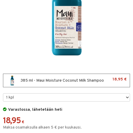
sväri
toaineet
isteita
ivashamppoo
ve-in hoitoaine
toilu
ssuihkeet
kölaitteet
arat
mpoot
18,95 €
385 ml - Maui Moisture Coconut Milk Shampoo
lto & Antifrizz
ohoitoa
pösuojat
ito
heuttavat tuotteet
inkotuotteet
Varastossa, lähetetään heti
18,95
a & Geeli
koistuotteet
lakorut
iikka
€
Maksa osamaksulla alkaen 5 € per kuukausi.
eruskettavat tuotteet
vakorut
t Set
mit