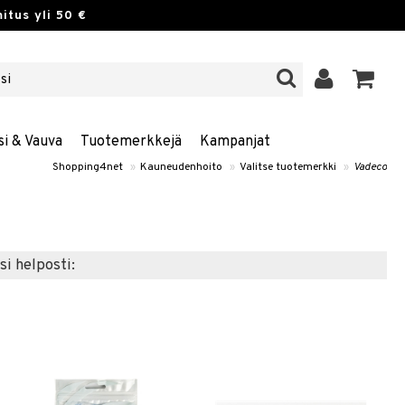
itus yli 50 €
si & Vauva
Tuotemerkkejä
Kampanjat
Shopping4net
»
Kauneudenhoito
»
Valitse tuotemerkki
»
Vadeco
si helposti: