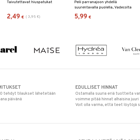
Taivutettavat hiuspatukat
Peili parranajoon yhdellä
suurentavalla puolella, Vadecolta
2,49
5,99
(
3,95
€
)
€
€
MITUKSET
EDULLISET HINNAT
00 tehdyt tilaukset lähetetään
Ostamalla suuria eriä tuotteita 
mana päivänä
voimme pitää hinnat alhaisina juuri
Voit olla varma, että teet löytöjä 