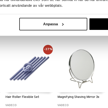
ortsatt användande av vår webbplats.
Avalea Sapphire File
Bath Bomb With Bath Salt
VADECO
VADECO
Tuotekuvaus tulossa pian
Tuotekuvaus tulossa pian
Anpassa
2,95
3,95
€
€
-37%
Hair Roller Flexible Set
Magnifying Shaving Mirror 3x
VADECO
VADECO