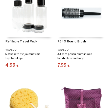
Refillable Travel Pack
7540 Round Brush
VADECO
VADECO
Matkasetti tyhjiä muovisia
44 mm paksu alumiininen
täyttöpulloja
hiustenkuivausharja
4,99
7,99
€
€