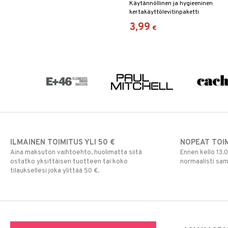
Käytännöllinen ja hygieeninen
kertakäyttölevitinpaketti
luomiväreille Vadecolta
3,99
€
ILMAINEN TOIMITUS YLI 50 €
NOPEAT TOI
Aina maksuton vaihtoehto, huolimatta siitä
Ennen kello 13.
ostatko yksittäisen tuotteen tai koko
normaalisti sa
tilauksellesi joka ylittää 50 €.