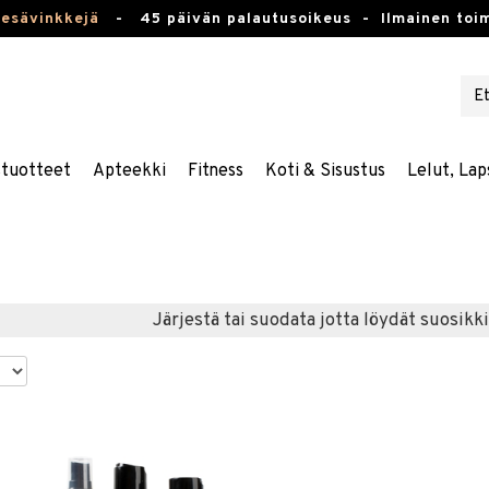
kesävinkkejä
-
45 päivän palautusoikeus -
Ilmainen toim
stuotteet
Apteekki
Fitness
Koti & Sisustus
Lelut, Lap
Järjestä tai suodata jotta löydät suosikki