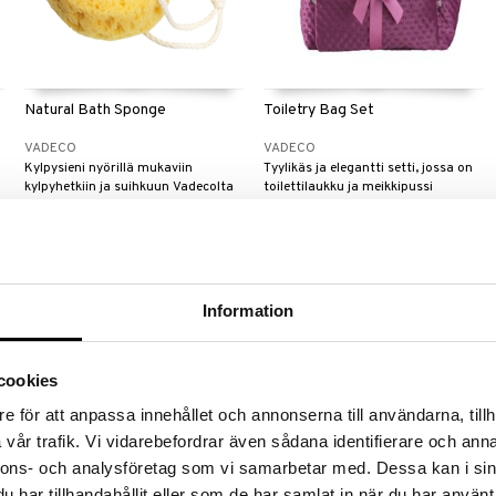
Natural Bath Sponge
Toiletry Bag Set
VADECO
VADECO
Kylpysieni nyörillä mukaviin
Tyylikäs ja elegantti setti, jossa on
kylpyhetkiin ja suihkuun Vadecolta
toilettilaukku ja meikkipussi
Vadecosta.
3,99
18,95
€
€
Information
cookies
e för att anpassa innehållet och annonserna till användarna, tillh
vår trafik. Vi vidarebefordrar även sådana identifierare och anna
nnons- och analysföretag som vi samarbetar med. Dessa kan i sin
Saatavana useana vaihtoehtona
har tillhandahållit eller som de har samlat in när du har använt