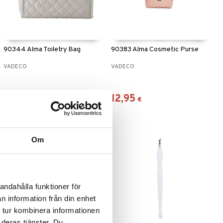
90344 Alma Toiletry Bag
90383 Alma Cosmetic Purse
VADECO
VADECO
13,96
12,95
€
€
Om
andahålla funktioner för
n information från din enhet
 tur kombinera informationen
 deras tjänster. Du