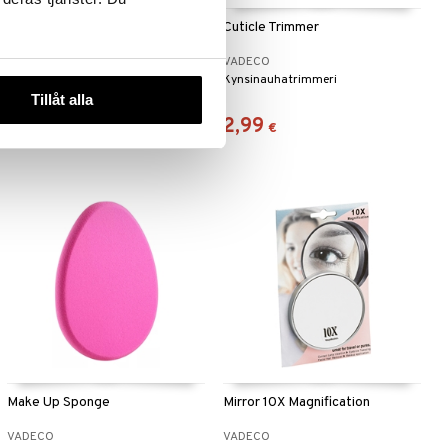
Bath Fizzer Donut
Cuticle Trimmer
VADECO
VADECO
Tuotekuvaus tulossa pian
Kynsinauhatrimmeri
Tillåt alla
2,95
2,99
€
€
Make Up Sponge
Mirror 10X Magnification
VADECO
VADECO