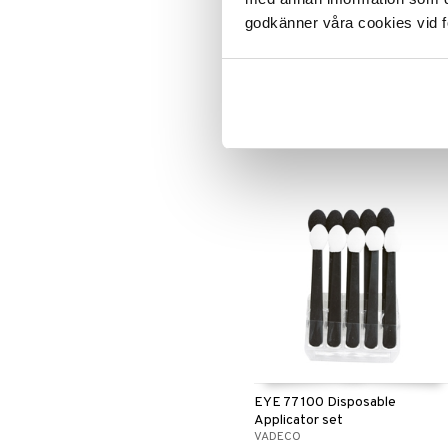
godkänner våra cookies vid f
Avalea Hair Coloring Brush
VADECO
Hiustenvärjäyssivellin
2,95
€
EYE 77 100 Disposable
Applicator set
VADECO