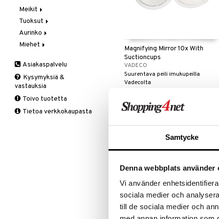
Meikit
Vaihe 2: Kirkastus
Käsien- ja Vartalonhoito
Tuoksut
Vaihe 3: Kosteutus
Kosteudenhoito
Huulikiilto
Aurinko
Kuorinta ja naamiot
Huulipuna
Aromatics Elixir
Miehet
Puhdistus
Huultenrajausväri
Calyx
Aurinkosuoja
Magnifying Mirror 10x With
Seerumit
Kulmakarvat
Clinique Happy
3-Vaihetta Miehille
Suctioncups
Asiakaspalvelu
VADECO
Silmien/Huulten Hoito
Luomiväri
Clinique Happy For Men
Ironhoito
Suurentava peili imukupeilla
Kysymyksiä &
Meikkisiveltmit
Kirkastus
Vadecolta
vastauksia
Meikkivoide
Kosteutus & Soujaus
Seuraa
Toivo tuotetta
Peitevoide
Parranajo &
Tietoa verkkokaupasta
Ihonpuhdistus
Pohjustusvoide
Poskipuna
Samtycke
Puuteri
Ripsiväri
Silmänrajauskynät
Denna webbplats använder 
Vi använder enhetsidentifierar
sociala medier och analysera 
till de sociala medier och a
med annan information som du 