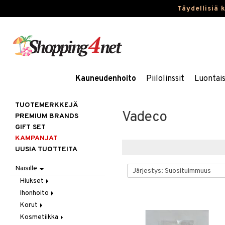
Täydellisiä 
Kauneudenhoito
Piilolinssit
Luontai
TUOTEMERKKEJÄ
Vadeco
PREMIUM BRANDS
GIFT SET
KAMPANJAT
UUSIA TUOTTEITA
Naisille
Hiukset
Ihonhoito
Gift Set
Korut
Harjat / Kammat
Aurinkotuotteet
Kosmetiikka
Hiuskuurit
Erikoistuotteet
Kaulakorut