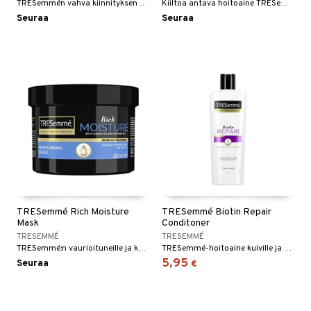
kkivoide
TRESemmén vahva kiinnityksen hiuslakka
Kiiltoa antava hoitoaine TRESemméltä
teutus & Soujaus
Seuraa
Seuraa
 verkkokaupasta
tevoide
ranajo & Ihonpuhdistus
justusvoide
kipuna
teri
siväri
mänrajauskynät
TRESemmé Rich Moisture
TRESemmé Biotin Repair
Mask
Conditoner
TRESEMMÉ
TRESEMMÉ
TRESemmé:n vaurioituneille ja kuiville hiuksille tarkoitettu hoitoaine.
TRESemmé-hoitoaine kuiville ja vaurioituneille hiuksille
5,95
Seuraa
€