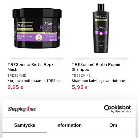
TRESemmé Biotin Repair
TRESemmé Biotin Repair
Mask
Shampoo
TRESEMMÉ
TRESEMMÉ
Korjaava hoitonaamio TRESemméltä
Shampoo kuiville ja vaurioituneille hiuksille TRESemméltä
9,95
5,95
€
€
Samtycke
Information
Om