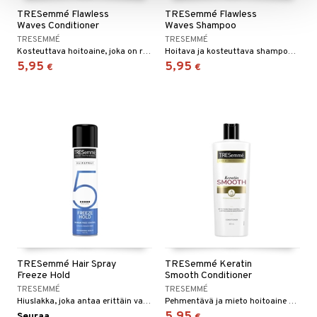
TRESemmé Flawless
TRESemmé Flawless
Waves Conditioner
Waves Shampoo
TRESEMMÉ
TRESEMMÉ
Kosteuttava hoitoaine, joka on rikastettu kookosmaidolla, TRESemméltä.
Hoitava ja kosteuttava shampoo, joka on rikastettu kookosmaidolla, TRESemméltä.
5,95
5,95
€
€
TRESemmé Hair Spray
TRESemmé Keratin
Freeze Hold
Smooth Conditioner
TRESEMMÉ
TRESEMMÉ
Hiuslakka, joka antaa erittäin vahvan pidon, TRESemméltä.
Pehmentävä ja mieto hoitoaine TRESemméltä
Seuraa