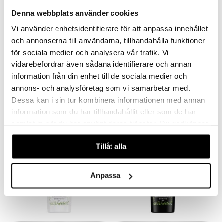
Denna webbplats använder cookies
Vi använder enhetsidentifierare för att anpassa innehållet
och annonserna till användarna, tillhandahålla funktioner
för sociala medier och analysera vår trafik. Vi
TRESemmé Colour
TRESemmé Colour
vidarebefordrar även sådana identifierare och annan
Revitalize Conditioner
Revitalize Shampoo
TRESEMMÉ
TRESEMMÉ
information från din enhet till de sociala medier och
Väriä säilyttävä hoitoaine, joka kosteuttaa ja auttaa säilyttämään värisi, TRESemméltä.
Väriä säilyttävä shampoo, joka kosteuttaa ja auttaa säilyttämään värisi, TRESemméltä.
annons- och analysföretag som vi samarbetar med.
5,95
5,95
€
€
Dessa kan i sin tur kombinera informationen med annan
information som du har tillhandahållit eller som de har
samlat in när du har använt deras tjänster. Du godkänner
våra cookies vid fortsatt användande av vår webbplats.
Tillåt alla
Anpassa