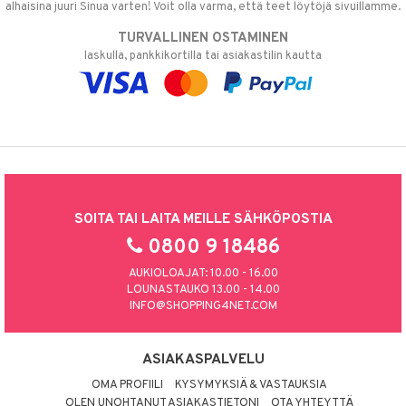
alhaisina juuri Sinua varten! Voit olla varma, että teet löytöjä sivuillamme.
TURVALLINEN OSTAMINEN
laskulla, pankkikortilla tai asiakastilin kautta
SOITA TAI LAITA MEILLE SÄHKÖPOSTIA
0800 9 18486
AUKIOLOAJAT: 10.00 - 16.00
LOUNASTAUKO 13.00 - 14.00
INFO@SHOPPING4NET.COM
ASIAKASPALVELU
OMA PROFIILI
KYSYMYKSIÄ & VASTAUKSIA
OLEN UNOHTANUT ASIAKASTIETONI
OTA YHTEYTTÄ