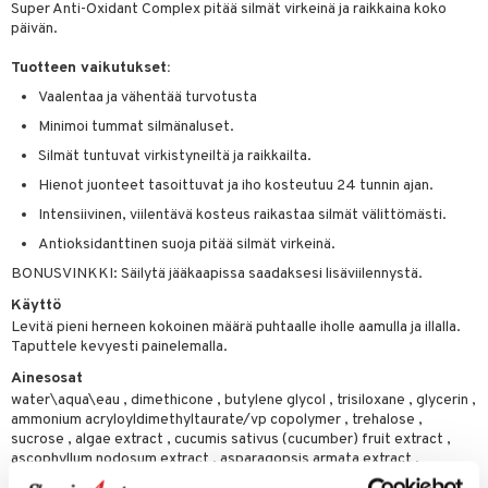
likiilto
t
Super Anti-Oxidant Complex pitää silmät virkeinä ja raikkaina koko
talovoiteet
distaminen
päivän.
rinta ja naamiot
lipuna
matics Elixir
o
rumit
Tuotteen vaikutukset:
distus
ltenrajausväri
yx
inkosuoja
Vaalentaa ja vähentää turvotusta
mänympärysvoiteet
rumit
makarvat
nique Happy
aihetta Miehille
Minimoi tummat silmänaluset.
mien/Huulten Hoito
miväri
nique Happy For Men
nhoito
Silmät tuntuvat virkistyneiltä ja raikkailta.
kkisiveltmit
Hienot juonteet tasoittuvat ja iho kosteutuu 24 tunnin ajan.
kastus
Intensiivinen, viilentävä kosteus raikastaa silmät välittömästi.
kkivoide
teutus & Soujaus
Antioksidanttinen suoja pitää silmät virkeinä.
tevoide
ranajo & Ihonpuhdistus
BONUSVINKKI: Säilytä jääkaapissa saadaksesi lisäviilennystä.
justusvoide
Käyttö
Levitä pieni herneen kokoinen määrä puhtaalle iholle aamulla ja illalla.
kipuna
Taputtele kevyesti painelemalla.
teri
Ainesosat
water\aqua\eau , dimethicone , butylene glycol , trisiloxane , glycerin ,
siväri
ammonium acryloyldimethyltaurate/vp copolymer , trehalose ,
sucrose , algae extract , cucumis sativus (cucumber) fruit extract ,
mänrajauskynät
ascophyllum nodosum extract , asparagopsis armata extract ,
ergothioneine , thermus thermophillus ferment , dipotassium