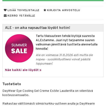
muksia
likiilto
o
 de parfum
i & Lapset
LISÄÄ TOIVELISTALLE
KIRJOITA ARVOSTELU
lipuna
nzer & Highlighter
nnet
 de toilette
inkotuotteet
t
KERRO YSTÄVÄLLE
lirasva
kkivoide
okynnet
t tarvikkeet
japakkaukset
dorantit
stenlähtö
sasto
ito
iikkalaukkuja
ALE - on aika napsauttaa löydöt kotiin!
auskynä
tevoide
sien hoito
kkaus
mät
ksukynttilät &
koistuotteet
sväri
inkotuotteet
sit
mit
otteita
onetuoksut
Tartu tilaisuuteen tehdä löytöjä suuresta
kipuna
silakanpoisto
ut
liner / Kajaali
t Set
toaineet
koistuotteet
er shave balm
ko
onhoito
ALEstamme. Juuri nyt tarjoamme suuren
talosuihke
valikoiman jännittäviä tuotteita alennetuilla
mer
silakat
setit
oripset
eruskettavat tuotteet
toilu
eruskettavat tuotteet
er shave lotion
inkotuotteet
hinnoilla!
teri
vikkeet
makarvat
kojen hoito
kölaitteet
vovoiteet
Ale on voimassa 31.8.2026 asti mutta ole
 de cologne
dorantit
linssit
nopea - suosikkituotteesi voivat päästä
ytetty Päivävoide
mivärit
vojen poisto
mpoot
metiikkalaukkuja
 de toilette
koistuotteet
loppumaan!
UE
Näe kaikki ale-löydöt »
sienhoito
ien hoito
vikkeita
rinta
japakkaukset
eruskettavat tuotteet
e
spalvelu
siväri
rinta
japakkaus
vojen poisto
 10
 System
Tuotetieto
ksiä & vastauksia
pytuotteita
amiot
ien hoito
he 1: Puhdistus
ito
DayWear Eye Cooling Gel Creme Estée Lauderilta on viilentävä
tuotetta
hkugeelit & saippuat
kosteussensaatio.
ranajotuotteet
hkugeelit & saippuat
he 2: Kirkastus
ien- ja Vartalonhoito
 verkkokaupasta
taloöljyt
Raikastaa välittömästi silmiä kurkku-uutteen avulla ja DayWearin
ta & Viikset
talovoiteet
he 3: Kosteutus
teudenhoito