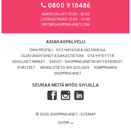
0800 9 18486
AUKIOLOAJAT: 10.00 - 16.00
LOUNASTAUKO 13.00 - 14.00
INFO@SHOPPING4NET.COM
ASIAKASPALVELU
OMA PROFIILI
KYSYMYKSIÄ & VASTAUKSIA
OLEN UNOHTANUT ASIAKASTIETONI
OTA YHTEYTTÄ
EDULLISET HINNAT
EHDOT - SHOPPING4NETIN MYYNTIEHDOT
EVÄSTEET
HENKILÖTIETOJEN SUOJAUS
KUMPPANIKSI
SHOPPING4NET
SEURAA MEITÄ MYÖS SIVUILLA
© 2026 SHOPPING4NET
•
SITEMAP
SUOMI