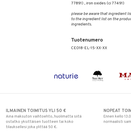
77891) , iron oxides (ci 77491)
please be aware that ingredient lis
to the ingredient list on the produ
ingredients.
Tuotenumero
CE018-EL-15-XX-XX
ILMAINEN TOIMITUS YLI 50 €
NOPEAT TOI
Aina maksuton vaihtoehto, huolimatta siitä
Ennen kello 13.
ostatko yksittäisen tuotteen tai koko
normaalisti sa
tilauksellesi joka ylittää 50 €.