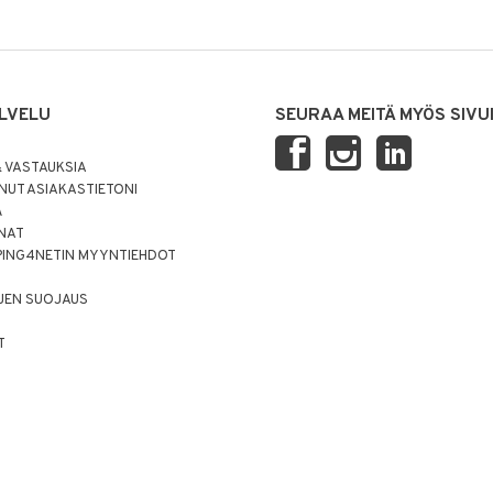
LVELU
SEURAA MEITÄ MYÖS SIVU
 VASTAUKSIA
UT ASIAKASTIETONI
Ä
NNAT
PING4NETIN MYYNTIEHDOT
JEN SUOJAUS
T