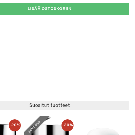
LISÄÄ OSTOSKORIIN
Suositut tuotteet
kampanja
-20%
-20%