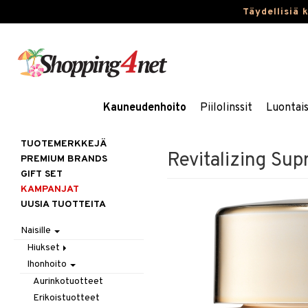
Täydellisiä 
Kauneudenhoito
Piilolinssit
Luontai
TUOTEMERKKEJÄ
Revitalizing Su
PREMIUM BRANDS
GIFT SET
KAMPANJAT
UUSIA TUOTTEITA
Naisille
Hiukset
Ihonhoito
Gift Set
Harjat / Kammat
Aurinkotuotteet
Hiuskuurit
Erikoistuotteet