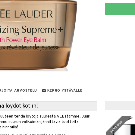
RJOITA ARVOSTELU
KERRO YSTÄVÄLLE
a löydöt kotiin!
isuuteen tehdä löytöjä suuresta ALEstamme. Juuri
mme suuren valikoiman jännittäviä tuotteita
kampanja
a hinnoilla!