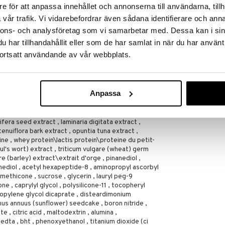
BIOTHERM
e för att anpassa innehållet och annonserna till användarna, tillh
61,95
vår trafik. Vi vidarebefordrar även sådana identifierare och anna
€
amulla ja illalla.
nnons- och analysföretag som vi samarbetar med. Dessa kan i sin
ossa hieman paksumpi kerros ja anna vaikuttaa 2
har tillhandahållit eller som de har samlat in när du har använt
e pois.
ortsatt användande av vår webbplats.
one , propanediol , isododecane , polyethylene ,
isobutene , dimethicone/vinyl dimethicone
Anpassa
istic/stearic triglyceride , cetyl peg/ppg-10/1
lon-12 , isononyl isononanoate , limonium vulgare
s sativus (cucumber) fruit extract , narcissus
fera seed extract , laminaria digitata extract ,
enuiflora bark extract , opuntia tuna extract ,
ine , whey protein\lactis protein\proteine du petit-
paul's wort) extract , triticum vulgare (wheat) germ
e (barley) extract\extrait d'orge , pinanediol ,
nediol , acetyl hexapeptide-8 , aminopropyl ascorbyl
ethicone , sucrose , glycerin , lauryl peg-9
e , caprylyl glycol , polysilicone-11 , tocopheryl
opylene glycol dicaprate , disteardimonium
hus annuus (sunflower) seedcake , boron nitride ,
 , citric acid , maltodextrin , alumina ,
 edta , bht , phenoxyethanol , titanium dioxide (ci