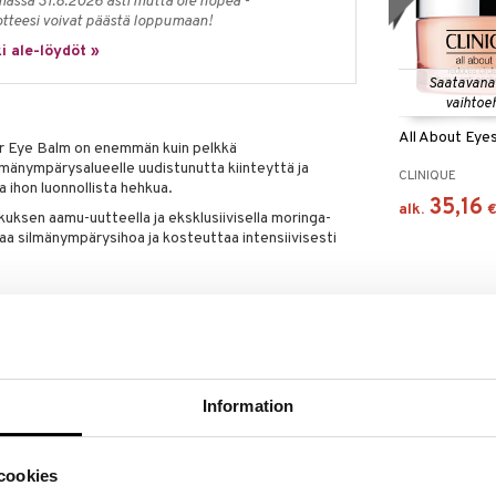
massa 31.8.2026 asti mutta ole nopea -
otteesi voivat päästä loppumaan!
i ale-löydöt »
Saatavana
vaihtoe
All About Eye
r Eye Balm on enemmän kuin pelkkä
mänympärysalueelle uudistunutta kiinteyttä ja
CLINIQUE
 ihon luonnollista hehkua.
35,16
alk.
skuksen aamu-uutteella ja eksklusiivisella moringa-
taa silmänympärysihoa ja kosteuttaa intensiivisesti
rittäin voimakkaalla ja ravitsevalla anti-aging-
kä hibiskuksen aamu-uutteella, joka sisältää
ahvistamaan ihon luonnollista kollageenintuotantoa.
asolu-uutetta ja hyaluronihappoa, jotka pitävät ihon
Information
ikuttava koostumus parantaa merkittävästi ihon
yvää kiinteyttä ja elastisuutta.
lizing Supreme+ Youth Power Eye Balm -voidetta
Blue Pro Reti
cookies
ona annat iholle ylimääräistä rakkautta ja
Cream