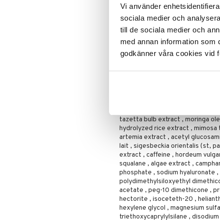
ylellisyyttä.
Vi använder enhetsidentifierar
Ripsiväri
Käyttö
sociala medier och analysera 
Silmänrajauskynät
DAGLIGEN: Levitä puhtaalle iholle a
till de sociala medier och a
SILMÄNAAMIO: Levitä kerran viik
med annan information som du 
minuuttia. Pyyhi ylimääräinen void
godkänner våra cookies vid f
Ainesosat
water\aqua\eau , methyl trimethic
dimethicone , hydrogenated poly
crosspolymer , caprylic/capric/myr
dimethicone , butylene glycol , ny
flower/leaf/stem extract , cucumi
tazetta bulb extract , moringa olei
hydrolyzed rice extract , mimosa t
artemia extract , acetyl glucosam
lait , sigesbeckia orientalis (st, 
extract , caffeine , hordeum vulgar
squalane , algae extract , campha
phosphate , sodium hyaluronate , m
polydimethylsiloxyethyl dimethicon
acetate , peg-10 dimethicone , pr
hectorite , isoceteth-20 , heliant
hexylene glycol , magnesium sulfate
triethoxycaprylylsilane , disodium