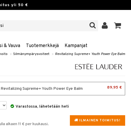
itus yli 50 €
si & Vauva
Tuotemerkkejä
Kampanjat
hoito
»
Silmänympärysvoiteet
»
Revitalizing Supreme+ Youth Power Eye Balm
89,95 €
- Revitalizing Supreme+ Youth Power Eye Balm
Varastossa, lähetetään heti
ILMAINEN TOIMITUS!
la alkaen 11 € per kuukausi.