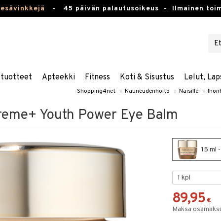
kesävinkkejä
-
45 päivän palautusoikeus -
Ilmainen toim
stuotteet
Apteekki
Fitness
Koti & Sisustus
Lelut, Lap
Shopping4net
»
Kauneudenhoito
»
Naisille
»
Ihon
preme+ Youth Power Eye Balm
15 ml 
89,95
€
Maksa osamaksul