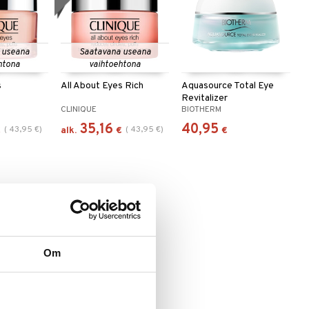
 useana
Saatavana useana
htona
vaihtoehtona
s
All About Eyes Rich
Aquasource Total Eye
Revitalizer
CLINIQUE
BIOTHERM
35,16
40,95
(
43,95
€
)
(
43,95
€
)
€
alk.
€
€
Om
nol Eye