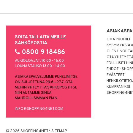
ASIAKASPA
SOITA TAI LAITA MEILLE
OMA PROFIILI
SÄHKÖPOSTIA
KYSYMYKSIÄ &
0800 9 18486
OLEN UNOHTAN
OTA YHTEYTT
AUKIOLOAJAT: 10.00 - 16.00
EDULLISET HI
LOUNASTAUKO 13.00 - 14.00
EHDOT - SHOP
EVÄSTEET
ASIAKASPALVELUMME PUHELIMITSE
HENKILÖTIETO
ON SULJETTUNA 29.6.–27.7. OTA
KUMPPANIKSI
MEIHIN YHTEYTTÄ SÄHKÖPOSTITSE
NIIN AUTAMME SINUA
SHOPPING4NE
MAHDOLLISIMMAN PIAN.
INFO@SHOPPING4NET.COM
© 2026 SHOPPING4NET
•
SITEMAP