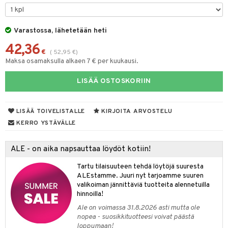
taloöljyt
likiilto
t
talovoiteet
Varastossa, lähetetään heti
lipuna
matics Elixir
o
42,36
ltenrajausväri
yx
inkosuoja
€
(
52,95
€
)
Maksa osamaksulla alkaen 7 € per kuukausi.
makarvat
nique Happy
aihetta Miehille
spalvelu
LISÄÄ OSTOSKORIIN
miväri
nique Happy For Men
nhoito
ksiä & vastauksia
kkisiveltmit
kastus
LISÄÄ TOIVELISTALLE
KIRJOITA ARVOSTELU
tuotetta
kkivoide
teutus & Soujaus
KERRO YSTÄVÄLLE
 verkkokaupasta
tevoide
ranajo & Ihonpuhdistus
ALE - on aika napsauttaa löydöt kotiin!
justusvoide
Tartu tilaisuuteen tehdä löytöjä suuresta
kipuna
ALEstamme. Juuri nyt tarjoamme suuren
valikoiman jännittäviä tuotteita alennetuilla
teri
hinnoilla!
siväri
Ale on voimassa 31.8.2026 asti mutta ole
nopea - suosikkituotteesi voivat päästä
mänrajauskynät
loppumaan!