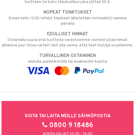
tuotteen tai koko tilauksellesi joka ylittää 50 €.
NOPEAT TOIMITUKSET
Ennen kello 13.00 tehdyt tilaukset lähetetään normaalisti samana
päivänä
EDULLISET HINNAT
Ostamalla suuria eriä tuotteita varastoomme voimme pitää hinnat
alhaisina juuri Sinua varten! Voit olla varma, että teet löytöjä sivuillamme.
TURVALLINEN OSTAMINEN
laskulla, pankkikortilla tai asiakastilin kautta
SOITA TAI LAITA MEILLE SÄHKÖPOSTIA
0800 9 18486
AUKIOLOAJAT: 10.00 - 16.00