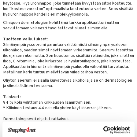
käytössä. Hyaluronihappo, joka tunnetaan kyvystään sitoa kosteutta,
luo "kosteusvaraston" optimaalista kosteutusta varten. Seos sisältää
hyaluronihappoa kahdella eri molekyylipainolla.
Cliniquen dermatologien kehittämä tarkka applikaattori auttaa
saavuttamaan vaikeasti tavoitettavat alueet silmien alla.
Tuotteen vaikutukset:
Silmänympärysseerumi parantaa välittömästi silmänympärysalueen
ulkonäköä, saaden silmät näyttämään virkeämmiltä. Seerumi tasoittaa
ihoa ja sen rakennetta. Sen koostumus sisältää retinoidia, joka silottaa
ihoa, C-vitamiinia, joka kirkastaa, ja hyaluronihappoa, joka kosteuttaa.
Applikaattorin hieronta silmänympärysalueella vähentää turvotusta.
Metallinen kärki tuntuu miellyttävän viileältä ihoa vasten.
Öljytön seerumi ei sisällä kuivattavaa alkoholia ja se on dermatologien
ja silmälääkärien testaama.
Tulokset:
94 % koki välittömän kirkkauden lisääntymisen.
* Kliininen testaus 44 naisella yhden käyttökerran jälkeen.
Dermatologisesti ohjatut ratkaisut.
Allergiatestattu.
100 % hajusteeton.