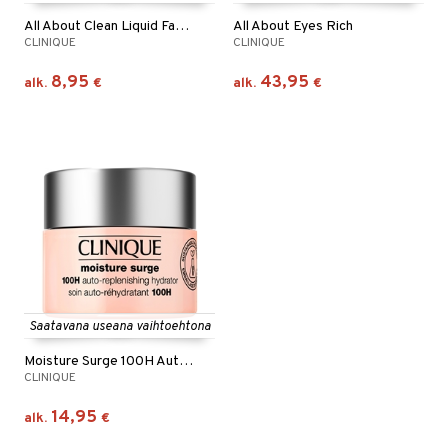
All About Clean Liquid Facial Soap Mild
All About Eyes Rich
CLINIQUE
CLINIQUE
8,95
43,95
alk.
€
alk.
€
Saatavana useana vaihtoehtona
Moisture Surge 100H Auto Replenishing Hydrator
CLINIQUE
14,95
alk.
€