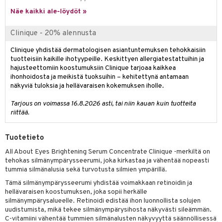
Näe kaikki ale-löydöt »
Clinique - 20% alennusta
Clinique yhdistää dermatologisen asiantuntemuksen tehokkaisiin
tuotteisiin kaikille ihotyypeille. Keskittyen allergiatestattuihin ja
hajusteettomiin koostumuksiin Clinique tarjoaa kaikkea
ihonhoidosta ja meikistä tuoksuihin – kehitettynä antamaan
näkyviä tuloksia ja hellävaraisen kokemuksen iholle.
Tarjous on voimassa 16.8.2026 asti, tai niin kauan kuin tuotteita
riittää.
Tuotetieto
All About Eyes Brightening Serum Concentrate Clinique -merkiltä on
tehokas silmänympärysseerumi, joka kirkastaa ja vähentää nopeasti
tummia silmänalusia sekä turvotusta silmien ympärillä.
Tämä silmänympärysseerumi yhdistää voimakkaan retinoidin ja
hellävaraisen koostumuksen, joka sopii herkälle
silmänympärysalueelle. Retinoidi edistää ihon luonnollista solujen
uudistumista, mikä tekee silmänympärysihosta näkyvästi sileämmän.
C-vitamiini vähentää tummien silmänalusten näkyvyyttä säännöllisessä