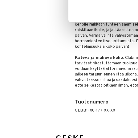
koko päivän!
Virkistävä keholle kylvyn jälk
auttaa viilentämään ja vahvistamaa
keholle raikkaan tunteen saamiseks
roiskitaan iholle, ja jättää sitt
päivän. Varma valinta vahvistamaa
herrasmiesten itseluottamusta. R
kohteliaisuuksia koko päivän!
Kätevä ja mukava koko:
Clubma
tarvitset rikastuttamaan tuoksuas
voidaan käyttää aftershavena rauh
jälkeen tai juuri ennen iltaa ulkon
vahvistaaksesi ihoa ja saadaksesi
että se kestää pitkään ilman, ett
Tuotenumero
CLBB1-X8-177-XX-XX