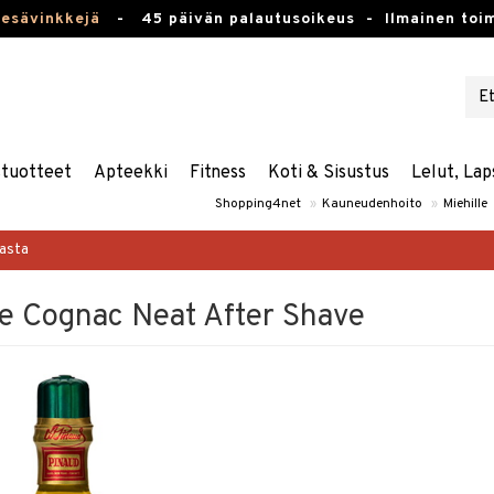
kesävinkkejä
-
45 päivän palautusoikeus -
Ilmainen toim
stuotteet
Apteekki
Fitness
Koti & Sisustus
Lelut, Lap
Shopping4net
»
Kauneudenhoito
»
Miehille
masta
e Cognac Neat After Shave