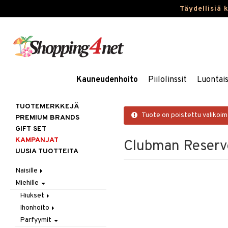
Täydellisiä 
Kauneudenhoito
Piilolinssit
Luontai
TUOTEMERKKEJÄ
Tuote on poistettu valikoi
PREMIUM BRANDS
GIFT SET
KAMPANJAT
Clubman Reserv
UUSIA TUOTTEITA
Naisille
Miehille
Hiukset
Ihonhoito
Gift Set
Hiukset
Korut
Harjat / Kammat
Aurinkotuotteet
Ihonhoito
Hiustenlähtö
Kosmetiikka
Hiuskuurit
Erikoistuotteet
Kaulakorut
Parfyymit
Hiusväri
Aurinkotuotteet