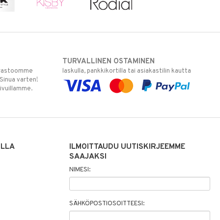
TURVALLINEN OSTAMINEN
varastoomme
laskulla, pankkikortilla tai asiakastilin kautta
 Sinua varten!
sivuillamme.
ILLA
ILMOITTAUDU UUTISKIRJEEMME
SAAJAKSI
NIMESI:
SÄHKÖPOSTIOSOITTEESI: