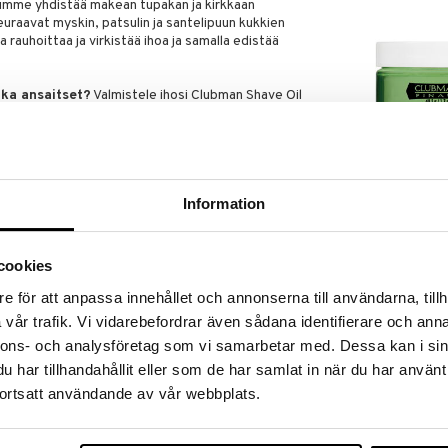
mme yhdistää makean tupakan ja kirkkaan
euraavat myskin, patsulin ja santelipuun kukkien
 rauhoittaa ja virkistää ihoa ja samalla edistää
nka ansaitset?
Valmistele ihosi Clubman Shave Oil
a ja haavoilta. Riippumatta siitä, millainen parta
parranajovaahtoa partasudilla, jotta partaveitsi voi
e aina parranajo jollakin suosituista aftershave-
 pehmeänä ja raikkaana.
Clubman Light
Pomade
Information
n miehille:
Ympäröi itsesi tuoksulla ja lämmöllä, jota
CLUBMAN
ershavessa. Tämä Clubman Reserve -sarjan
2,95
ni klassikko ja rauhoittava aftershave-lotion, joka
€
vyttää ja viilentää ihoa ja estää ärsytystä parranajon
cookies
Neat After Shave sopii herkimmällekin iholle sileän
itä mies tarvitsee näyttääkseen hyvältä ja
e för att anpassa innehållet och annonserna till användarna, tillh
vår trafik. Vi vidarebefordrar även sådana identifierare och anna
nnons- och analysföretag som vi samarbetar med. Dessa kan i sin
lä ja tuoksuvalla aromilla:
Ympäröi itsesi
e koskaan aiemmin ollut aftershavessa! Clubman
har tillhandahållit eller som de har samlat in när du har använt
 -tuoksussa yhdistyvät makea tupakka ja kirkas
ortsatt användande av vår webbplats.
aavat myskin ja santelipuun jäljet, tarjoten aromin,
. Levitä sitä kasvoille tai vartalolle parranajon tai
ntuoksun, joka saa sinut tuntemaan itsesi kuninkaaksi