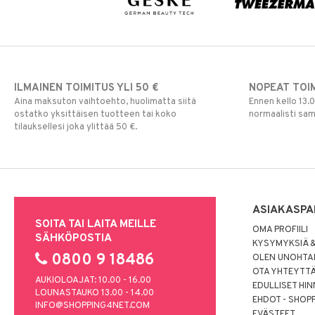
ILMAINEN TOIMITUS YLI 50 €
NOPEAT TOI
Aina maksuton vaihtoehto, huolimatta siitä
Ennen kello 13.
ostatko yksittäisen tuotteen tai koko
normaalisti sa
tilauksellesi joka ylittää 50 €.
ASIAKASPA
SOITA TAI LAITA MEILLE
OMA PROFIILI
SÄHKÖPOSTIA
KYSYMYKSIÄ &
0800 9 18486
OLEN UNOHTAN
OTA YHTEYTT
AUKIOLOAJAT: 10.00 - 16.00
EDULLISET HI
LOUNASTAUKO 13.00 - 14.00
EHDOT - SHOP
INFO@SHOPPING4NET.COM
EVÄSTEET