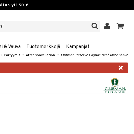
itus yli 50 €
si & Vauva
Tuotemerkkejä
Kampanjat
»
Parfyymit
»
After shave lotion
»
Clubman Reserve Cognac Neat After Shave
×