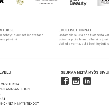
MITUKSET
EDULLISET HINNAT
00 tehdyt tilaukset lähetetään
Ostamalla suuria eriä tuotteita 
mana päivänä
voimme pitää hinnat alhaisina juuri
Voit olla varma, että teet löytöjä 
LVELU
SEURAA MEITÄ MYÖS SIVU
 VASTAUKSIA
UT ASIAKASTIETONI
Ä
NNAT
PING4NETIN MYYNTIEHDOT