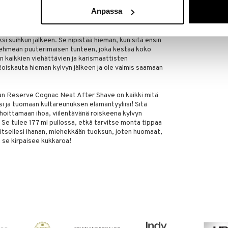
Anpassa
een:
Clubman Reserve Cognac Neat After Shave
n ihoa, joten se on täydellinen roiskittavaksi koko
i suihkun jälkeen. Se nipistää hieman, kun sitä ensin
en pehmeän puuterimaisen tunteen, joka kestää koko
n kaikkien viehättävien ja karismaattisten
oiskauta hieman kylvyn jälkeen ja ole valmis saamaan
n Reserve Cognac Neat After Shave on kaikki mitä
i ja tuomaan kultareunuksen elämäntyyliisi! Sitä
oittamaan ihoa, viilentävänä roiskeena kylvyn
a. Se tulee 177 ml pullossa, etkä tarvitse monta tippaa
 itsellesi ihanan, miehekkään tuoksun, joten huomaat,
ä se kirpaisee kukkaroa!