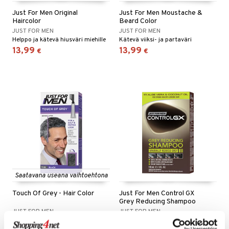
taloöljyt
Just For Men Original
Just For Men Moustache &
ta & Viikset
talovoiteet
linssit
Haircolor
Beard Color
talovoiteet
distaminen
JUST FOR MEN
JUST FOR MEN
UE
Helppo ja kätevä hiusväri miehille
Kätevä viiksi- ja partaväri
rumit
13,99
13,99
€
€
e
mänympärysvoiteet
 10
 System
he 1: Puhdistus
ito
he 2: Kirkastus
ien- ja Vartalonhoito
he 3: Kosteutus
teudenhoito
likiilto
t
rinta ja naamiot
lipuna
matics Elixir
o
distus
ltenrajausväri
yx
inkosuoja
Saatavana useana vaihtoehtona
rumit
makarvat
nique Happy
aihetta Miehille
spalvelu
Touch Of Grey - Hair Color
Just For Men Control GX
mien/Huulten Hoito
miväri
nique Happy For Men
nhoito
Grey Reducing Shampoo
ksiä & vastauksia
JUST FOR MEN
JUST FOR MEN
kkisiveltmit
kastus
Just For Men -hiusväri, joka jättää vähän harmaata näkyviin
Shampoo, joka vähentää harmaita hiuksia
tuotetta