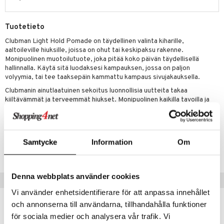
ranajo & Ihonpuhdistus
justusvoide
Tuotetieto
kipuna
Clubman Light Hold Pomade on täydellinen valinta kiharille,
teri
aaltoileville hiuksille, joissa on ohut tai keskipaksu rakenne.
Monipuolinen muotoilutuote, joka pitää koko päivän täydellisellä
siväri
hallinnalla. Käytä sitä luodaksesi kampauksen, jossa on paljon
volyymia, tai tee taaksepäin kammattu kampaus sivujakauksella.
mänrajauskynät
Clubmanin ainutlaatuinen sekoitus luonnollisia uutteita takaa
kiiltävämmät ja terveemmät hiukset. Monipuolinen kaikilla tavoilla ja
täydellinen hallinta ilman hilseilyä.
Tuotenumero
Samtycke
Information
Om
CLUBJ-X8-48-XX-XX
Denna webbplats använder cookies
Vinkkejä sinulle
Vi använder enhetsidentifierare för att anpassa innehållet
och annonserna till användarna, tillhandahålla funktioner
för sociala medier och analysera vår trafik. Vi