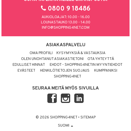
0800 9 18486
AUKIOLOAJAT: 10.00 - 16.00
LOUNASTAUKO 13.00 - 14.00
INFO@SHOPPING4NET.COM
ASIAKASPALVELU
OMA PROFIILI
KYSYMYKSIÄ & VASTAUKSIA
OLEN UNOHTANUT ASIAKASTIETONI
OTA YHTEYTTÄ
EDULLISET HINNAT
EHDOT - SHOPPING4NETIN MYYNTIEHDOT
EVÄSTEET
HENKILÖTIETOJEN SUOJAUS
KUMPPANIKSI
SHOPPING4NET
SEURAA MEITÄ MYÖS SIVUILLA
© 2026 SHOPPING4NET
•
SITEMAP
SUOMI