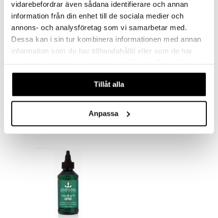
vidarebefordrar även sådana identifierare och annan
information från din enhet till de sociala medier och
annons- och analysföretag som vi samarbetar med.
Dessa kan i sin tur kombinera informationen med annan
information som du har tillhandahållit eller som de har
samlat in när du har använt deras tjänster. Du godkänner
våra cookies vid fortsatt användande av vår webbplats.
Clubman Beard 3 in 1 Trio Set
Clubman Eau de Quinine Hair Tonic
Tillåt alla
CLUBMAN
CLUBMAN
6,95
4,95
€
€
Anpassa