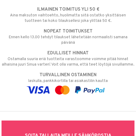
ILMAINEN TOIMITUS YLI 50 €
Aina maksuton vaihtoehto, huolimatta siitä ostatko yksittäisen
tuotteen tai koko tilauksellesi joka ylittää 50 €.
NOPEAT TOIMITUKSET
Ennen kello 13.00 tehdyt tilaukset lähetetään normaalisti samana
päivänä
EDULLISET HINNAT
Ostamalla suuria eriä tuotteita varastoomme voimme pitää hinnat
alhaisina juuri Sinua varten! Voit olla varma, että teet löytöjä sivuillamme.
TURVALLINEN OSTAMINEN
laskulla, pankkikortilla tai asiakastilin kautta
SOITA TAI LAITA MEILLE SÄHKÖPOSTIA