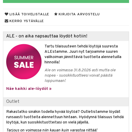
ranajotuotteet
taloöljyt
hkugeelit & saippuat
UE
LISÄÄ TOIVELISTALLE
KIRJOITA ARVOSTELU
ta & Viikset
talovoiteet
talovoiteet
e
KERRO YSTÄVÄLLE
spalvelu
distaminen
 10
 System
ksiä & vastauksia
ALE - on aika napsauttaa löydöt kotiin!
rumit
he 1: Puhdistus
ito
tuotetta
Tartu tilaisuuteen tehdä löytöjä suuresta
mänympärysvoiteet
he 2: Kirkastus
ien- ja Vartalonhoito
ALEstamme. Juuri nyt tarjoamme suuren
 verkkokaupasta
valikoiman jännittäviä tuotteita alennetuilla
he 3: Kosteutus
teudenhoito
likiilto
t
hinnoilla!
Ale on voimassa 31.8.2026 asti mutta ole
rinta ja naamiot
lipuna
matics Elixir
o
nopea - suosikkituotteesi voivat päästä
distus
ltenrajausväri
loppumaan!
yx
inkosuoja
Näe kaikki ale-löydöt »
rumit
makarvat
nique Happy
aihetta Miehille
mien/Huulten Hoito
miväri
nique Happy For Men
Outlet
nhoito
kkisiveltmit
kastus
Rakastatko sinäkin todella hyvää löytöä? Outletistamme löydät
runsaasti tuotteita alennettuun hintaan. Hyödynnä tilaisuus tehdä
kkivoide
teutus & Soujaus
löytöjä, kun suosikkituotteitasi on vielä jäljellä.
Tarjous on voimassa niin kauan kuin varastoa riittää!
tevoide