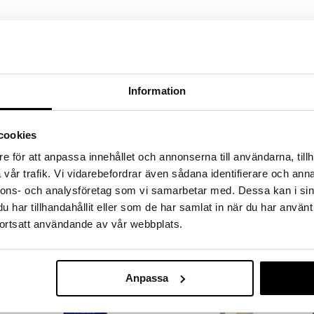
Information
cookies
Saatavana useana vaihtoehtona
e för att anpassa innehållet och annonserna till användarna, tillh
h
Mavala Colorfix Top Coat
Mavala Cotton Pads - Double-
vår trafik. Vi vidarebefordrar även sådana identifierare och anna
sided cotton pads
nnons- och analysföretag som vi samarbetar med. Dessa kan i sin
MAVALA
MAVALA
har tillhandahållit eller som de har samlat in när du har använt
Päällyslakka akryylillä antamaan
Puuvillalaput - Mavala
lisäkiiltoa ja suojaa Mavalalta
ortsatt användande av vår webbplats.
10,96
7,94
alk.
€
€
Anpassa