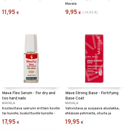
Mavala
11,95
9,95
(
14,95
€
)
€
€
Mava Flex Serum - For dry and
Mava Strong Base - Fortifying
too hard nails
Base Coat
MAVALA
MAVALA
Kosteuttava seerumi erittäin koville
Vahvistava ja suojaava aluslakka,
tai kuiville, liuskottuville kynsille -
ehkäisee pehmeitä, ohuita ja
Mavala
helposti katkeilevia kynsiä - Mavala
17,95
19,95
€
€