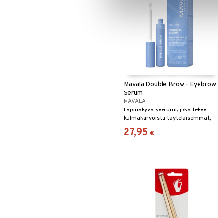
Mavala Double Brow - Eyebrow
Serum
MAVALA
Läpinäkyvä seerumi, joka tekee
kulmakarvoista täyteläisemmät,
vahvemmat ja selkeämmät.
27,95
€