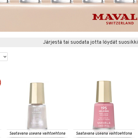
Järjestä tai suodata jotta löydät suosikki
%
Saatavana useana vaihtoehtona
Saatavana useana vaihtoehtona