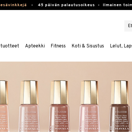
kesävinkkejä
-
45 päivän palautusoikeus -
Ilmainen toim
stuotteet
Apteekki
Fitness
Koti & Sisustus
Lelut, Lap