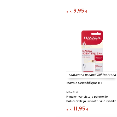
9,95
alk.
€
Saatavana useana vaihtoehtona
Mavala Scientifique K+
MAVALA
Kynsien vahvistaja pehmeille
halkeileville ja liuskottuville kynsille
Mavalalta
11,95
alk.
€