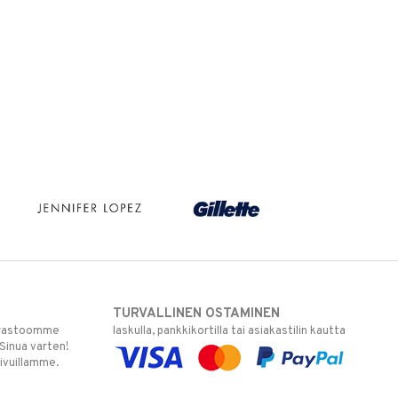
TURVALLINEN OSTAMINEN
varastoomme
laskulla, pankkikortilla tai asiakastilin kautta
 Sinua varten!
sivuillamme.