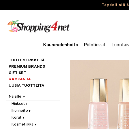
Täydellisiä 
Kauneudenhoito
Piilolinssit
Luontai
TUOTEMERKKEJÄ
PREMIUM BRANDS
GIFT SET
KAMPANJAT
UUSIA TUOTTEITA
Naisille
Hiukset
Ihonhoito
Gift Set
Korut
Harjat / Kammat
Aurinkotuotteet
Kosmetiikka
Hiuskuurit
Erikoistuotteet
Kaulakorut