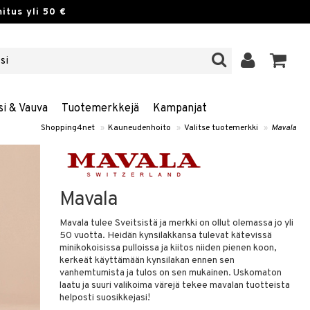
itus yli 50 €
si & Vauva
Tuotemerkkejä
Kampanjat
Shopping4net
»
Kauneudenhoito
»
Valitse tuotemerkki
»
Mavala
Mavala
Mavala tulee Sveitsistä ja merkki on ollut olemassa jo yli
50 vuotta. Heidän kynsilakkansa tulevat kätevissä
minikokoisissa pulloissa ja kiitos niiden pienen koon,
kerkeät käyttämään kynsilakan ennen sen
vanhemtumista ja tulos on sen mukainen. Uskomaton
laatu ja suuri valikoima värejä tekee mavalan tuotteista
helposti suosikkejasi!