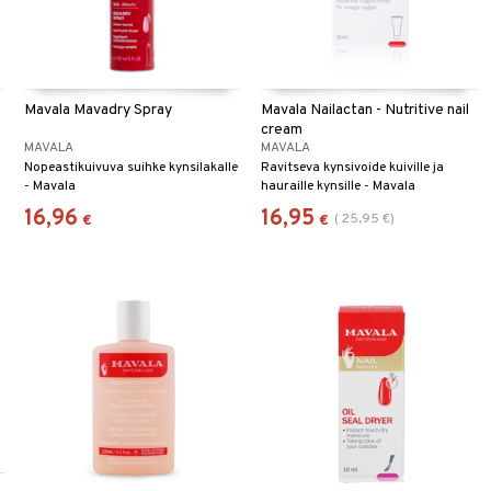
Mavala Mavadry Spray
Mavala Nailactan - Nutritive nail
cream
MAVALA
MAVALA
Nopeastikuivuva suihke kynsilakalle
Ravitseva kynsivoide kuiville ja
- Mavala
hauraille kynsille - Mavala
16,96
16,95
(
25,95
€
)
€
€