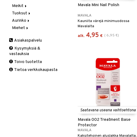
Mavala Mini Nail Polish
Meikit
Vaihe 2: Kirkastus
Käsien- ja Vartalonhoito
Tuoksut
Vaihe 3: Kosteutus
Kosteudenhoito
Huulikiilto
MAVALA
Aurinko
Kuorinta ja naamiot
Huulipuna
Aromatics Elixir
Kauniita värejä minimuodossa
Mavalalta
Miehet
Puhdistus
Huultenrajausväri
Calyx
Aurinkosuoja
4,95
Seerumit
Kulmakarvat
Clinique Happy
3-Vaihetta Miehille
(
6,95
€
)
alk.
€
Asiakaspalvelu
Silmien/Huulten Hoito
Luomiväri
Clinique Happy For Men
Ironhoito
Kysymyksiä &
Meikkisiveltmit
Kirkastus
vastauksia
Meikkivoide
Kosteutus & Soujaus
Toivo tuotetta
Peitevoide
Parranajo &
Tietoa verkkokaupasta
Ihonpuhdistus
Pohjustusvoide
Poskipuna
Puuteri
Ripsiväri
Silmänrajauskynät
Saatavana useana vaihtoehtona
Mavala 002 Treatment Base
Protector
MAVALA
Kaksitehoinen aluslakka Mavalalta.