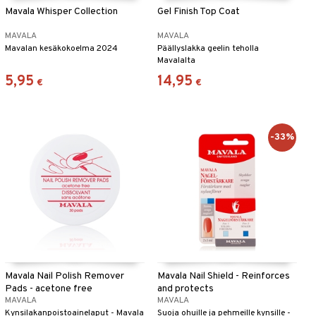
Mavala Whisper Collection
Gel Finish Top Coat
MAVALA
MAVALA
Mavalan kesäkokoelma 2024
Päällyslakka geelin teholla
Mavalalta
5,95
14,95
€
€
-33%
Mavala Nail Polish Remover
Mavala Nail Shield - Reinforces
Pads - acetone free
and protects
MAVALA
MAVALA
Kynsilakanpoistoainelaput - Mavala
Suoja ohuille ja pehmeille kynsille -