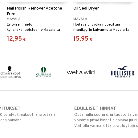
Nail Polish Remover Acetone
Oil Seal Dryer
Free
MAVALA
MAVALA
Erityisen mieto
Hoitava öljy joka nopeuttaa
kynsilakanpoistoaine Mavalalta
manikyyrin kuivumista Mavalalta
12,95
15,95
€
€
MITUKSET
EDULLISET HINNAT
00 tehdyt tilaukset lähetetään
Ostamalla suuria eriä tuotteita 
mana päivänä
voimme pitää hinnat alhaisina juuri
Voit olla varma, että teet löytöjä 