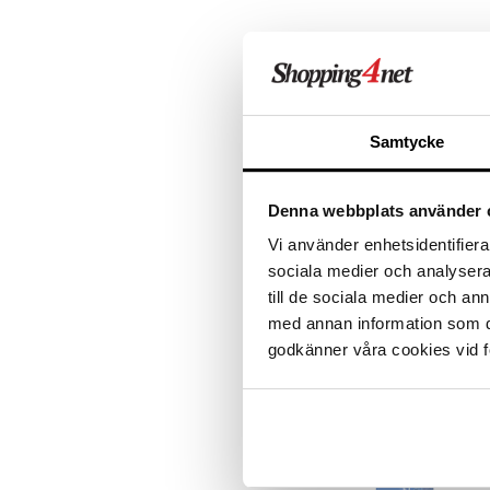
Samtycke
Denna webbplats använder 
Vi använder enhetsidentifierar
Mavadry - Top Coat + Nail Polis
sociala medier och analysera 
Dryer
till de sociala medier och a
MAVALA
med annan information som du 
Nestemäinen pikakuivaaja
Mavalalta
godkänner våra cookies vid f
14,95
€