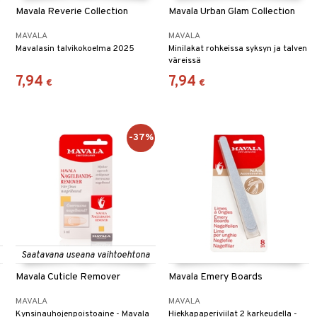
Mavala Reverie Collection
Mavala Urban Glam Collection
MAVALA
MAVALA
Mavalasin talvikokoelma 2025
Minilakat rohkeissa syksyn ja talven
väreissä
7,94
7,94
€
€
-37%
Saatavana useana vaihtoehtona
Mavala Cuticle Remover
Mavala Emery Boards
MAVALA
MAVALA
Kynsinauhojenpoistoaine - Mavala
Hiekkapaperiviilat 2 karkeudella -