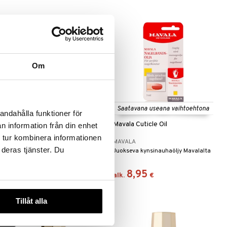
Om
Saatavana useana vaihtoehtona
andahålla funktioner för
Mavala Cuticle Cream
Mavala Cuticle Oil
n information från din enhet
 tur kombinera informationen
MAVALA
MAVALA
 deras tjänster. Du
Kynsinauhavoide - Mavala
Juokseva kynsinauhaöljy Mavalalta
14,95
8,95
€
alk.
€
Tillåt alla
uutuus