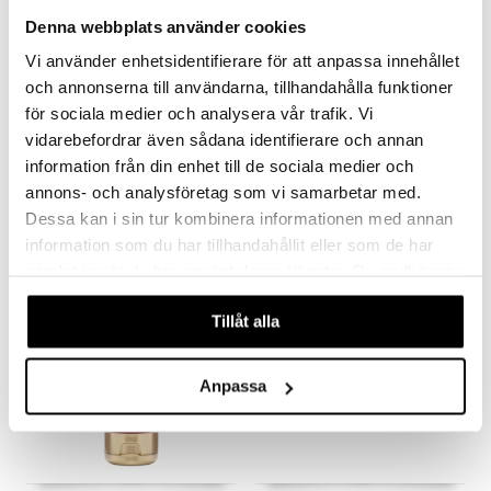
Denna webbplats använder cookies
Vi använder enhetsidentifierare för att anpassa innehållet
och annonserna till användarna, tillhandahålla funktioner
för sociala medier och analysera vår trafik. Vi
High Gear Eye Gel
Imperial Beard Oil
vidarebefordrar även sådana identifierare och annan
RAW NATURALS
RAW NATURALS
information från din enhet till de sociala medier och
Kosteuttava ja hoitava silmävoide vähentäen turvotusta ja tummia silmänalusia.
Partaöljy - Raw Naturals
annons- och analysföretag som vi samarbetar med.
10,95
10,95
€
€
Dessa kan i sin tur kombinera informationen med annan
information som du har tillhandahållit eller som de har
samlat in när du har använt deras tjänster. Du godkänner
våra cookies vid fortsatt användande av vår webbplats.
Tillåt alla
Anpassa