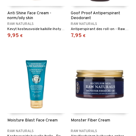
taloöljyt
ta & Viikset
talovoiteet
linssit
Anti Shine Face Cream -
Goof Proof Antiperspirant
talovoiteet
norm/oily skin
Deodorant
distaminen
UE
RAW NATURALS
RAW NATURALS
rumit
Kevyt kosteusvoide kaikille ihotyypeille - Raw Naturals
Antiperspirant deo roll-on - Raw Naturals
e
9,95
7,95
€
€
mänympärysvoiteet
 10
 System
he 1: Puhdistus
ito
he 2: Kirkastus
ien- ja Vartalonhoito
he 3: Kosteutus
teudenhoito
likiilto
t
rinta ja naamiot
lipuna
matics Elixir
o
distus
ltenrajausväri
yx
inkosuoja
rumit
makarvat
nique Happy
aihetta Miehille
spalvelu
mien/Huulten Hoito
miväri
nique Happy For Men
nhoito
Moisture Blast Face Cream
Monster Fiber Cream
ksiä & vastauksia
kkisiveltmit
kastus
RAW NATURALS
RAW NATURALS
tuotetta