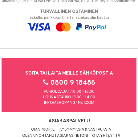
alhaisina juuri Sinua varten! Voit olla varma, että teet löytöjä sivuillamme.
TURVALLINEN OSTAMINEN
laskulla, pankkikortilla tai asiakastilin kautta
SOITA TAI LAITA MEILLE SÄHKÖPOSTIA
0800 9 18486
AUKIOLOAJAT: 10.00 - 16.00
LOUNASTAUKO 13.00 - 14.00
INFO@SHOPPING4NET.COM
ASIAKASPALVELU
OMA PROFIILI
KYSYMYKSIÄ & VASTAUKSIA
OLEN UNOHTANUT ASIAKASTIETONI
OTA YHTEYTTÄ