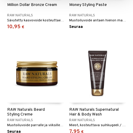
Million Dollar Bronze Cream
Money Styling Paste
RAW NATURALS
RAW NATURALS
Sävytetty kasvovoide kosteuttaen ja tehden ihosta päivettyneen näköisen.
Muotoiluvoide antaen hienon mattatuloksen ja hyvän tuen.
10,95
Seuraa
€
RAW Naturals Beard
RAW Naturals Supernatural
Styling Creme
Hair & Body Wash
RAW NATURALS
RAW NATURALS
Muotoiluvoide parralle ja viiksille, antaa tukea ja kontrollia - RAW Naturals
Mieot, kosteuttava suihkugeeli / shampoo - RAW Naturals
7,95
Seuraa
€