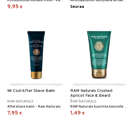
Kosteusvoide kuivalle iholle - Raw Naturals
Ainutlaatuinen kuituvaha antaen hyvän tuen, definition ja kestävyyden.
kkivoide
teutus & Soujaus
9,95
Seuraa
€
 verkkokaupasta
tevoide
ranajo & Ihonpuhdistus
justusvoide
kipuna
teri
siväri
mänrajauskynät
Mr Cool After Shave Balm
RAW Naturals Crushed
Apricot Face & Beard
Scrub
RAW NATURALS
RAW NATURALS
Aftershave balm - Raw Naturals
RAW Naturals kuorinta kasvoille ja parranalusiholle
7,95
1,49
€
€