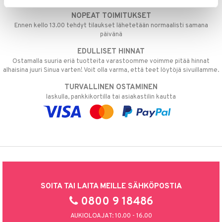
NOPEAT TOIMITUKSET
Ennen kello 13.00 tehdyt tilaukset lähetetään normaalisti samana
päivänä
EDULLISET HINNAT
Ostamalla suuria eriä tuotteita varastoomme voimme pitää hinnat
alhaisina juuri Sinua varten! Voit olla varma, että teet löytöjä sivuillamme.
TURVALLINEN OSTAMINEN
laskulla, pankkikortilla tai asiakastilin kautta
SOITA TAI LAITA MEILLE SÄHKÖPOSTIA
0800 9 18486
AUKIOLOAJAT: 10.00 - 16.00