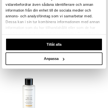
vidarebefordrar även sådana identifierare och annan
information från din enhet till de sociala medier och
annons- och analysföretag som vi samarbetar med.
Dessa kan i sin tur kombinera informationen med annan
information som du har tillhandahållit eller som de har
samlat in när du har använt deras tjänster. Du godkänner
våra cookies vid fortsatt användande av vår webbplats.
Tillåt alla
All Time High - Dry Volume Spray
Anti Dandruff Sensitive Conditioner
LÖWENGRIP
LÖWENGRIP
10,95
11,95
Anpassa
€
€