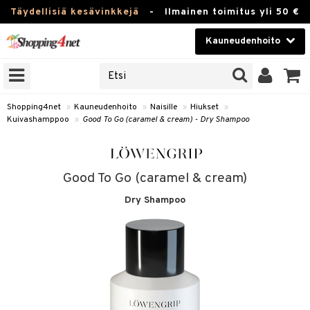
Täydellisiä kesävinkkejä
-
Ilmainen toimitus yli 50 €
Kauneudenhoito
ERKKEJÄ
Kauneudenhoito
M BRANDS
T
Piilolinssit
Shopping4net
»
Kauneudenhoito
»
Naisille
»
Hiukset
»
Kuivashamppoo
»
Good To Go (caramel & cream) - Dry Shampoo
JAT
Luontaistuotteet
UOTTEITA
Apteekki
Good To Go (caramel & cream)
Fitness
Dry Shampoo
t
Koti & Sisustus
t Set
Lelut, Lapsi & Vauva
jat / Kammat
Tuotemerkkejä
skuurit
Kampanjat
stenlähtö