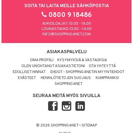
SOITA TAI LAITA MEILLE SÄHKÖPOSTIA
0800 9 18486
AUKIOLOAJAT: 10.00 - 16.00
LOUNASTAUKO 13.00 - 14.00
INFO@SHOPPING4NET.COM
ASIAKASPALVELU
OMA PROFIILI
KYSYMYKSIÄ & VASTAUKSIA
OLEN UNOHTANUT ASIAKASTIETONI
OTA YHTEYTTÄ
EDULLISET HINNAT
EHDOT - SHOPPING4NETIN MYYNTIEHDOT
EVÄSTEET
HENKILÖTIETOJEN SUOJAUS
KUMPPANIKSI
SHOPPING4NET
SEURAA MEITÄ MYÖS SIVUILLA
© 2026 SHOPPING4NET
•
SITEMAP