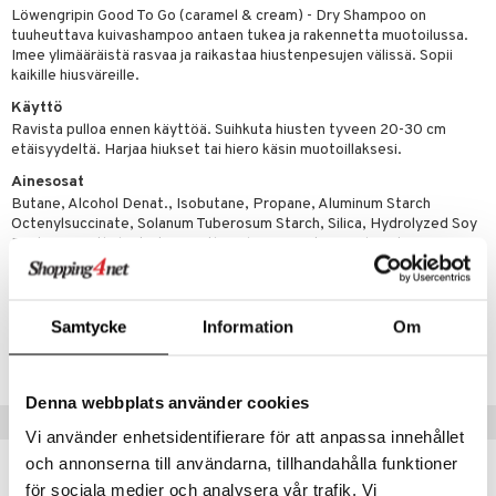
Löwengripin Good To Go (caramel & cream) - Dry Shampoo on
 verkkokaupasta
taloöljyt
ta & Viikset
talovoiteet
he 3: Kosteutus
teudenhoito
tuuheuttava kuivashampoo antaen tukea ja rakennetta muotoilussa.
likiilto
t
Imee ylimääräistä rasvaa ja raikastaa hiustenpesujen välissä. Sopii
talovoiteet
distaminen
rinta ja naamiot
lipuna
matics Elixir
kaikille hiusväreille.
o
rumit
Käyttö
distus
ltenrajausväri
yx
inkosuoja
Ravista pulloa ennen käyttöä. Suihkuta hiusten tyveen 20-30 cm
mänympärysvoiteet
rumit
etäisyydeltä. Harjaa hiukset tai hiero käsin muotoillaksesi.
makarvat
nique Happy
aihetta Miehille
Ainesosat
mien/Huulten Hoito
miväri
nique Happy For Men
nhoito
Butane, Alcohol Denat., Isobutane, Propane, Aluminum Starch
Octenylsuccinate, Solanum Tuberosum Starch, Silica, Hydrolyzed Soy
kkisiveltmit
kastus
Protein, Triethyl Citrate, Panthenol, Aqua, Citric Acid, Potassium
kkivoide
Sorbate, Phenoxyethanol, Parfum, Coumarin.
teutus & Soujaus
tevoide
ranajo & Ihonpuhdistus
Tuotenumero
Samtycke
Information
Om
justusvoide
CLW32-4X-100-XX-XX
kipuna
Denna webbplats använder cookies
teri
Vinkkejä sinulle
Vi använder enhetsidentifierare för att anpassa innehållet
siväri
och annonserna till användarna, tillhandahålla funktioner
för sociala medier och analysera vår trafik. Vi
mänrajauskynät