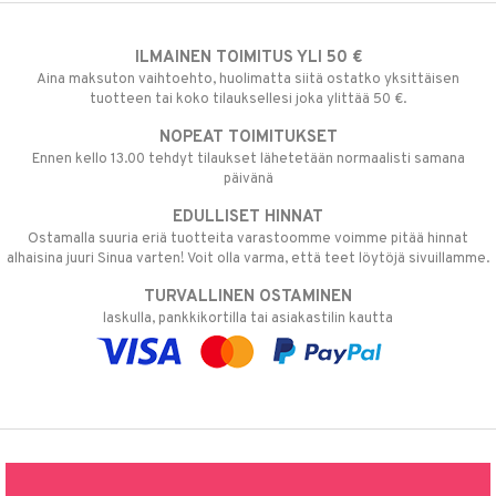
ILMAINEN TOIMITUS YLI 50 €
Aina maksuton vaihtoehto, huolimatta siitä ostatko yksittäisen
tuotteen tai koko tilauksellesi joka ylittää 50 €.
NOPEAT TOIMITUKSET
Ennen kello 13.00 tehdyt tilaukset lähetetään normaalisti samana
päivänä
EDULLISET HINNAT
Ostamalla suuria eriä tuotteita varastoomme voimme pitää hinnat
alhaisina juuri Sinua varten! Voit olla varma, että teet löytöjä sivuillamme.
TURVALLINEN OSTAMINEN
laskulla, pankkikortilla tai asiakastilin kautta