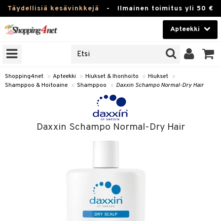
Täydellisiä kesävinkkejä
-
Ilmainen toimitus yli 50 €
Apteekki
ERKKEJÄ
Kauneudenhoito
JAT
UOTTEITA
Piilolinssit
Shopping4net
»
Apteekki
»
Hiukset & Ihonhoito
»
Hiukset
»
Shamppoo & Hoitoaine
»
Shamppoo
»
Daxxin Schampo Normal-Dry Hair
Luontaistuotteet
Apteekki
eet
ihkeet
Daxxin Schampo Normal-Dry Hair
pakasta
pat
ia
Fitness
Puremat & Pistot
 & Seisominen
Koti & Sisustus
& Ihonhoito
/ WC
u
Lelut, Lapsi & Vauva
nni & Ylety
tuotteet
Tuotemerkkejä
it & Teipit
t
Kampanjat
se
 / Pistokset