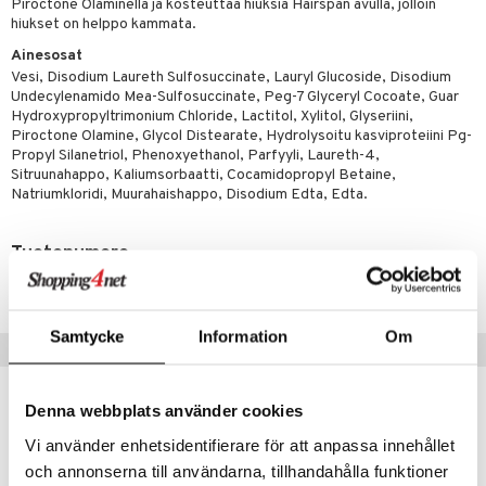
kuvoiteet
ampaat
Vaihdevuodet
astarit
umput
ulpat
Piroctone Olaminella ja kosteuttaa hiuksia Hairspan avulla, jolloin
hiukset on helppo kammata.
silelut
uoja
, Haavat & Puremat
 Suolisto
ojat
aivat
 Rakkulat
Ainesosat
Vesi, Disodium Laureth Sulfosuccinate, Lauryl Glucoside, Disodium
udet
& Korvat
uminen
 vaivat
den hoito
pää
Undecylenamido Mea-Sulfosuccinate, Peg-7 Glyceryl Cocoate, Guar
mmasharjat
Suolisto
Hampaat
 & Suihkeet
tuminen
Hydroxypropyltrimonium Chloride, Lactitol, Xylitol, Glyseriini,
Piroctone Olamine, Glycol Distearate, Hydrolysoitu kasviproteiini Pg-
maslangat & Tikut
inen & Kuume
 Pullot
vat
Propyl Silanetriol, Phenoxyethanol, Parfyyli, Laureth-4,
Sitruunahappo, Kaliumsorbaatti, Cocamidopropyl Betaine,
mmasproteesi
t & Mineraalit
ys
kipu & Käheys
Natriumkloridi, Muurahaishappo, Disodium Edta, Edta.
mmastahnat
 Suolisto
asapaino
& K
spalvelu
Tuotenumero
masväliharjat
memittarit
uoto
kamat
iinit
ADSND-8F-250
ksiä & vastauksia
paiden hoito
va nenä
nit & Mineraalit
us
iinit
tuotetta
Samtycke
Information
Om
än vuoto & tukkoisuus
hyvinvointi
m
Vinkkejä sinulle
 verkkokaupasta
kat
kyys ruoalle
Denna webbplats använder cookies
visukat
toori-intoleranssi
ium
Vi använder enhetsidentifierare för att anpassa innehållet
vittäin
isukat
tamiinit
och annonserna till användarna, tillhandahålla funktioner