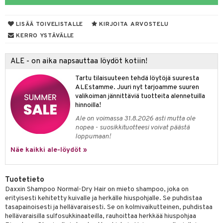
va iho
iteet
LISÄÄ TOIVELISTALLE
KIRJOITA ARVOSTELU
maali iho
o
KERRO YSTÄVÄLLE
vainen iho
dorantit
ALE - on aika napsauttaa löydöt kotiin!
iimihygienia
Jalat
välineet
Tartu tilaisuuteen tehdä löytöjä suuresta
rinta
nenssi
n hoito
ALEstamme. Juuri nyt tarjoamme suuren
valikoiman jännittäviä tuotteita alennetuilla
va
ienia & Tarvikkeet
kahiki
t
hoito
 hoito
ievittäjät
hinnoilla!
hku
s
kasieni
idesi
letit
Ale on voimassa 31.8.2026 asti mutta ole
vaivat
s & Lämpö
stit
nopea - suosikkituotteesi voivat päästä
talovoiteet
kuhousunsuojat
kavoide
ivoide
yneisyys & Kutina
tuotteet
n poisto
vut
 & Ovulointi
osuoja
loppumaan!
Näe kaikki ale-löydöt »
rempi vuoto
ettumat iholla
net
tsatietulehdus
 & Tamppoonit
inemittarit
t
a & Vahvuus
rpaketti
net
lät
ppoonit
olielämä
hasvaivat
voiteet
Tuotetieto
kolaastarit
veyssiteet
ukkuus
& Imetys
 Vilustuminen & Kipu
Nivelet
ia & Haavat
ohjaiset
Daxxin Shampoo Normal-Dry Hair on mieto shampoo, joka on
erityisesti kehitetty kuivalle ja herkälle hiuspohjalle. Se puhdistaa
lät
rontaöljyt
idesi
 Korvat
it
3 & 6
ahoinvointi
jaiset
to
tasapainoisesti ja hellävaraisesti. Se on kolmivaikutteinen, puhdistaa
hellävaraisilla sulfosukkinaateilla, rauhoittaa herkkää hiuspohjaa