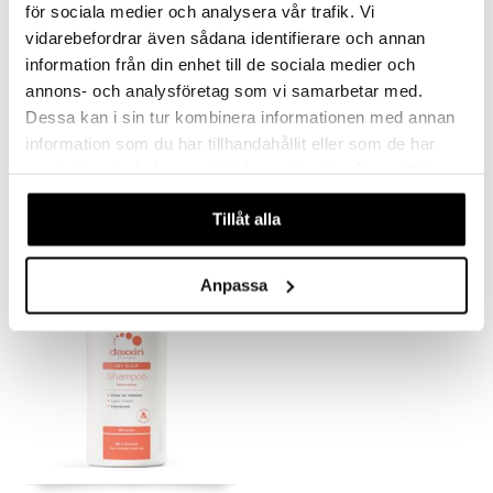
för sociala medier och analysera vår trafik. Vi
vidarebefordrar även sådana identifierare och annan
information från din enhet till de sociala medier och
annons- och analysföretag som vi samarbetar med.
Dessa kan i sin tur kombinera informationen med annan
Daxxin Conditioner
Daxxin Psoriasis Shampoo
information som du har tillhandahållit eller som de har
DAXXIN
DAXXIN
samlat in när du har använt deras tjänster. Du godkänner
våra cookies vid fortsatt användande av vår webbplats.
13,49
16,90
€
€
Tillåt alla
Anpassa