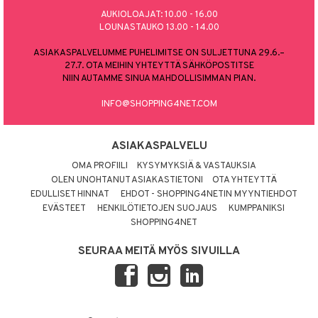
AUKIOLOAJAT: 10.00 - 16.00
LOUNASTAUKO 13.00 - 14.00
ASIAKASPALVELUMME PUHELIMITSE ON SULJETTUNA 29.6.–
27.7. OTA MEIHIN YHTEYTTÄ SÄHKÖPOSTITSE
NIIN AUTAMME SINUA MAHDOLLISIMMAN PIAN.
INFO@SHOPPING4NET.COM
ASIAKASPALVELU
OMA PROFIILI
KYSYMYKSIÄ & VASTAUKSIA
OLEN UNOHTANUT ASIAKASTIETONI
OTA YHTEYTTÄ
EDULLISET HINNAT
EHDOT - SHOPPING4NETIN MYYNTIEHDOT
EVÄSTEET
HENKILÖTIETOJEN SUOJAUS
KUMPPANIKSI
SHOPPING4NET
SEURAA MEITÄ MYÖS SIVUILLA