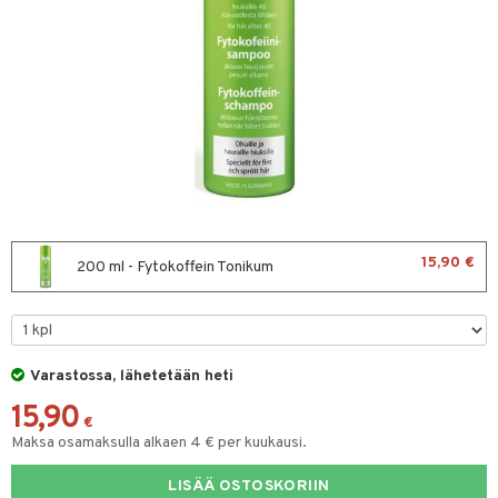
sten oheneminen
uoto
vojen poisto
mppoo & Hoitoaine
toaine
amppoo
t
15,90 €
200 ml - Fytokoffein Tonikum
to miehille
ranajo / Sheivaus
vat
distus
ne
t
Varastossa, lähetetään heti
15,90
seema
ne
iikka
€
Maksa osamaksulla alkaen 4 € per kuukausi.
va iho
vovoiteet
ta
LISÄÄ OSTOSKORIIN
gelmaiho
kkä iho
gelmaiho
tus