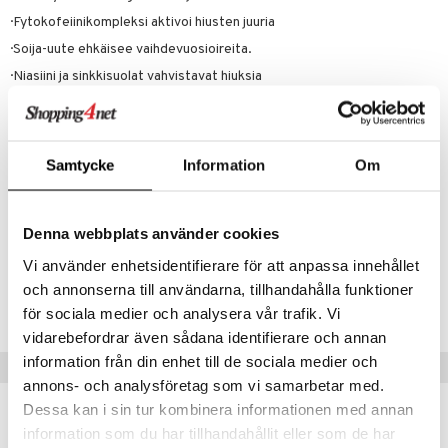
kuvoiteet
ampaat
Vaihdevuodet
astarit
umput
ulpat
· Fytokofeiinikompleksi aktivoi hiusten juuria
silelut
uoja
, Haavat & Puremat
 Suolisto
ojat
aivat
 Rakkulat
· Soija-uute ehkäisee vaihdevuosioireita.
udet
& Korvat
uminen
 vaivat
den hoito
pää
· Niasiini ja sinkkisuolat vahvistavat hiuksia
Ainesosat
mmasharjat
Suolisto
Hampaat
 & Suihkeet
tuminen
Vesi, denaturoitu alkoholi, glyseriini, pantenoli, parfyymi, PEG-40,
maslangat & Tikut
inen & Kuume
 Pullot
vat
hydrogeneroitu risiiniöljy, kofeiini, akrylaatit/C10-30
Samtycke
Information
Om
alkyyliakrylaattikopolymeeri, trometamiini, sinkki-PCA, hexylcinnamal,
mmasproteesi
t & Mineraalit
ys
kipu & Käheys
maltodekstriini, niacinamidi, glysiini, soijansiemenuute*, limoneeni,
linalooli, sitronelloli, alfa-isometyyli-iononi, geranioli, sitruunahappo,
mmastahnat
 Suolisto
asapaino
& K
BHT.
spalvelu
Denna webbplats använder cookies
masväliharjat
memittarit
uoto
kamat
iinit
ksiä & vastauksia
Vi använder enhetsidentifierare för att anpassa innehållet
Tuotenumero
paiden hoito
va nenä
nit & Mineraalit
us
iinit
och annonserna till användarna, tillhandahålla funktioner
tuotetta
ABTF5-PZ-200
för sociala medier och analysera vår trafik. Vi
än vuoto & tukkoisuus
hyvinvointi
m
 verkkokaupasta
vidarebefordrar även sådana identifierare och annan
kat
kyys ruoalle
information från din enhet till de sociala medier och
Vinkkejä sinulle
annons- och analysföretag som vi samarbetar med.
visukat
toori-intoleranssi
ium
Dessa kan i sin tur kombinera informationen med annan
vittäin
isukat
tamiinit
information som du har tillhandahållit eller som de har