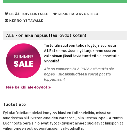
va iho
iteet
LISÄÄ TOIVELISTALLE
KIRJOITA ARVOSTELU
maali iho
o
KERRO YSTÄVÄLLE
vainen iho
dorantit
ALE - on aika napsauttaa löydöt kotiin!
iimihygienia
Jalat
välineet
Tartu tilaisuuteen tehdä löytöjä suuresta
rinta
nenssi
n hoito
ALEstamme. Juuri nyt tarjoamme suuren
valikoiman jännittäviä tuotteita alennetuilla
va
ienia & Tarvikkeet
kasieni
t
hoito
 hoito
ievittäjät
hinnoilla!
hku
s
kavoide
idesi
letit
Ale on voimassa 31.8.2026 asti mutta ole
vaivat
s & Lämpö
stit
nopea - suosikkituotteesi voivat päästä
talovoiteet
kuhousunsuojat
ettumat iholla
ivoide
yneisyys & Kutina
tuotteet
n poisto
vut
 & Ovulointi
osuoja
loppumaan!
Näe kaikki ale-löydöt »
rempi vuoto
net
net
tsatietulehdus
 & Tamppoonit
inemittarit
t
a & Vahvuus
rpaketti
kolaastarit
lät
ppoonit
olielämä
hasvaivat
voiteet
Tuotetieto
lät
veyssiteet
ukkuus
& Imetys
 Vilustuminen & Kipu
Nivelet
ia & Haavat
ohjaiset
Fytokofeiinikompleksi imeytyy hiusten follikkeleihin, missä se
muodostaa aktiivisten aineiden varaston, joka kestää jopa 24 tuntia.
rontaöljyt
idesi
 Korvat
it
3 & 6
ahoinvointi
jaiset
to
Luonnosta peräisin olevat fytoaktiiviset aineet suojaavat hiuspohjaa
vähentyneen estrogeenitasojen vaikutuksilta.