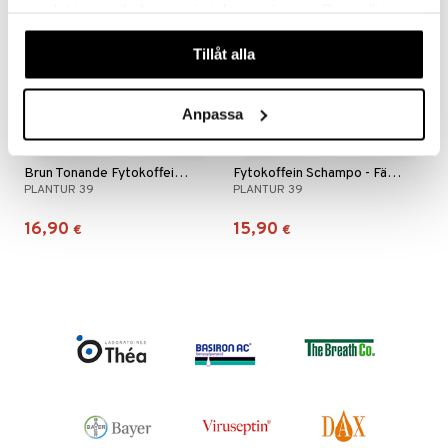
samlat in när du har använt deras tjänster. Du godkänner
våra cookies vid fortsatt användande av vår webbplats.
Tillåt alla
Anpassa
Brun Tonande Fytokoffein Schampo
Fytokoffein Schampo - Färgat Hår
PLANTUR 39
PLANTUR 39
16,90
15,90
€
€