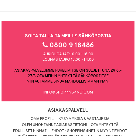
SOITA TAI LAITA MEILLE SÄHKÖPOSTIA
0800 9 18486
AUKIOLOAJAT: 10.00 - 16.00
LOUNASTAUKO 13.00 - 14.00
ASIAKASPALVELUMME PUHELIMITSE ON SULJETTUNA 29.6.–
27.7. OTA MEIHIN YHTEYTTÄ SÄHKÖPOSTITSE
NIIN AUTAMME SINUA MAHDOLLISIMMAN PIAN.
INFO@SHOPPING4NET.COM
ASIAKASPALVELU
OMA PROFIILI
KYSYMYKSIÄ & VASTAUKSIA
OLEN UNOHTANUT ASIAKASTIETONI
OTA YHTEYTTÄ
EDULLISET HINNAT
EHDOT - SHOPPING4NETIN MYYNTIEHDOT