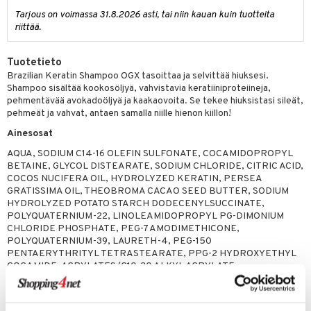
 verkkokaupasta
Tarjous on voimassa 31.8.2026 asti, tai niin kauan kuin tuotteita
taloöljyt
ta & Viikset
talovoiteet
he 3: Kosteutus
teudenhoito
likiilto
t
riittää.
talovoiteet
distaminen
rinta ja naamiot
lipuna
matics Elixir
o
Tuotetieto
rumit
distus
ltenrajausväri
yx
inkosuoja
Brazilian Keratin Shampoo OGX tasoittaa ja selvittää hiuksesi.
mänympärysvoiteet
Shampoo sisältää kookosöljyä, vahvistavia keratiiniproteiineja,
rumit
makarvat
nique Happy
aihetta Miehille
pehmentävää avokadoöljyä ja kaakaovoita. Se tekee hiuksistasi sileät,
pehmeät ja vahvat, antaen samalla niille hienon kiillon!
mien/Huulten Hoito
miväri
nique Happy For Men
nhoito
Ainesosat
kkisiveltmit
kastus
AQUA, SODIUM C14-16 OLEFIN SULFONATE, COCAMIDOPROPYL
kkivoide
BETAINE, GLYCOL DISTEARATE, SODIUM CHLORIDE, CITRIC ACID,
teutus & Soujaus
COCOS NUCIFERA OIL, HYDROLYZED KERATIN, PERSEA
tevoide
ranajo & Ihonpuhdistus
GRATISSIMA OIL, THEOBROMA CACAO SEED BUTTER, SODIUM
HYDROLYZED POTATO STARCH DODECENYLSUCCINATE,
justusvoide
POLYQUATERNIUM-22, LINOLEAMIDOPROPYL PG-DIMONIUM
CHLORIDE PHOSPHATE, PEG-7 AMODIMETHICONE,
kipuna
POLYQUATERNIUM-39, LAURETH-4, PEG-150
PENTAERYTHRITYL TETRASTEARATE, PPG-2 HYDROXYETHYL
teri
COCAMIDE, ACRYLATES/C10-30 ALKYL ACRYLATE
CROSSPOLYMER, PROPYLENE GLYCOL, SODIUM CITRATE,
siväri
HEXYLENE GLYCOL, SODIUM HYDROXIDE, SODIUM BENZOATE,
FORMIC ACID, PHENOXYETHANOL, POTASSIUM SORBATE,
mänrajauskynät