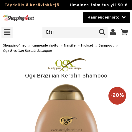
Täydellisiä kesävinkkejä
-
Ilmainen toimitus yli 50 €
Kauneudenhoito
ERKKEJÄ
Kauneudenhoito
M BRANDS
T
Piilolinssit
Shopping4net
»
Kauneudenhoito
»
Naisille
»
Hiukset
»
Sampoot
»
Ogx Brazilian Keratin Shampoo
JAT
Luontaistuotteet
UOTTEITA
Apteekki
Ogx Brazilian Keratin Shampoo
Fitness
t
Koti & Sisustus
-20%
t Set
Lelut, Lapsi & Vauva
jat / Kammat
Tuotemerkkejä
skuurit
Kampanjat
stenlähtö