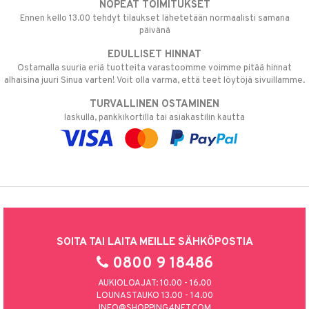
NOPEAT TOIMITUKSET
Ennen kello 13.00 tehdyt tilaukset lähetetään normaalisti samana
päivänä
EDULLISET HINNAT
Ostamalla suuria eriä tuotteita varastoomme voimme pitää hinnat
alhaisina juuri Sinua varten! Voit olla varma, että teet löytöjä sivuillamme.
TURVALLINEN OSTAMINEN
laskulla, pankkikortilla tai asiakastilin kautta
SOITA TAI LAITA MEILLE SÄHKÖPOSTIA
0800 9 18486
AUKIOLOAJAT: 10.00 - 16.00
LOUNASTAUKO 13.00 - 14.00
INFO@SHOPPING4NET.COM