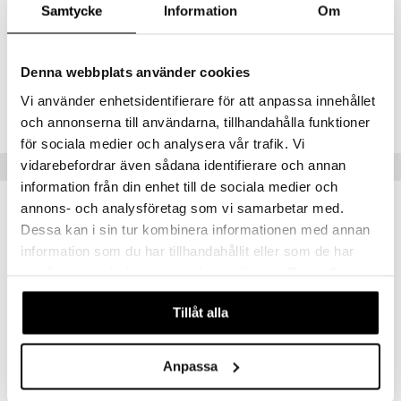
TOCOPHERYL ACETATE, SODIUM BICARBONATE, GLYCERIN,
Samtycke
Information
Om
COCONUT ACID, DISODIUM TETRAPROPENYL SUCCINATE,
PARFUM, CI 42090, CI 16035, CI 19140
Denna webbplats använder cookies
Tuotenumero
Vi använder enhetsidentifierare för att anpassa innehållet
COG08-QL-385-XX-XX
och annonserna till användarna, tillhandahålla funktioner
för sociala medier och analysera vår trafik. Vi
vidarebefordrar även sådana identifierare och annan
Suositut tuotteet
information från din enhet till de sociala medier och
annons- och analysföretag som vi samarbetar med.
-27%
Dessa kan i sin tur kombinera informationen med annan
information som du har tillhandahållit eller som de har
samlat in när du har använt deras tjänster. Du godkänner
våra cookies vid fortsatt användande av vår webbplats.
Tillåt alla
Anpassa
INVIGO SUN After Sun Cleansing Shampoo
Nuxe Hair Prodigieux High Shine Shampoo