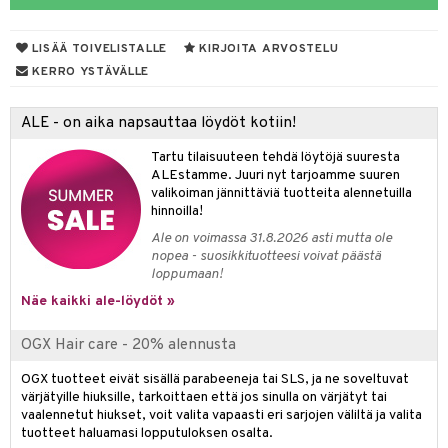
vojen poisto
nekorut
ulet
 de cologne
onhoito
LISÄÄ TOIVELISTALLE
KIRJOITA ARVOSTELU
vojen hoito
muksia
likiilto
o
 de parfum
i & Lapset
KERRO YSTÄVÄLLE
vovesi
vovoiteet
lipuna
nzer & Highlighter
nnet
 de toilette
inkotuotteet
t
ALE - on aika napsauttaa löydöt kotiin!
distus
kkä iho
metiikkalaukkuja
lirasva
kkivoide
okynnet
t tarvikkeet
japakkaukset
dorantit
stenlähtö
sasto
ito
iikkalaukkuja
Tartu tilaisuuteen tehdä löytöjä suuresta
mämeikinpoisto
va iho
rinta
auskynä
tevoide
sien hoito
kkaus
mät
ksukynttilät &
koistuotteet
sväri
inkotuotteet
sit
mit
otteita
ALEstamme. Juuri nyt tarjoamme suuren
onetuoksut
maali iho
japakkaukset
valikoiman jännittäviä tuotteita alennetuilla
kipuna
silakanpoisto
ut
liner / Kajaali
t Set
toaineet
koistuotteet
er shave balm
ko
onhoito
hinnoilla!
talosuihke
vainen iho
amiot
mer
silakat
setit
oripset
eruskettavat tuotteet
toilu
eruskettavat tuotteet
er shave lotion
inkotuotteet
Ale on voimassa 31.8.2026 asti mutta ole
nopea - suosikkituotteesi voivat päästä
rumit
teri
vikkeet
makarvat
kojen hoito
kölaitteet
vovoiteet
 de cologne
dorantit
linssit
loppumaan!
mänympärysvoiteet
ytetty Päivävoide
mivärit
vojen poisto
mpoot
Näe kaikki ale-löydöt »
metiikkalaukkuja
 de toilette
koistuotteet
UE
sienhoito
ien hoito
vikkeita
rinta
japakkaukset
eruskettavat tuotteet
e
OGX Hair care - 20% alennusta
spalvelu
siväri
rinta
japakkaus
vojen poisto
 10
 System
OGX tuotteet eivät sisällä parabeeneja tai SLS, ja ne soveltuvat
ksiä & vastauksia
värjätyille hiuksille, tarkoittaen että jos sinulla on värjätyt tai
pytuotteita
amiot
ien hoito
he 1: Puhdistus
ito
vaalennetut hiukset, voit valita vapaasti eri sarjojen väliltä ja valita
tuotetta
tuotteet haluamasi lopputuloksen osalta.
hkugeelit & saippuat
ranajotuotteet
hkugeelit & saippuat
he 2: Kirkastus
ien- ja Vartalonhoito