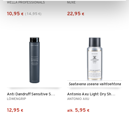
WELLA PROFESSIONALS
NUXE
10,95
22,95
14,95
€
(
€
)
€
Saatavana useana vaihtoehtona
Anti Dandruff Sensitive Shampoo
Antonio Axu Light Dry Shampoo Weightless Touch
LÖWENGRIP
ANTONIO AXU
12,95
5,95
€
alk.
€