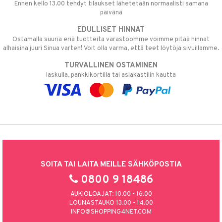
Ennen kello 13.00 tehdyt tilaukset lähetetään normaalisti samana
päivänä
EDULLISET HINNAT
Ostamalla suuria eriä tuotteita varastoomme voimme pitää hinnat
alhaisina juuri Sinua varten! Voit olla varma, että teet löytöjä sivuillamme.
TURVALLINEN OSTAMINEN
laskulla, pankkikortilla tai asiakastilin kautta
SOITA TAI LAITA MEILLE SÄHKÖPOSTIA
0800 9 18486
AUKIOLOAJAT: 10.00 - 16.00
LOUNASTAUKO 13.00 - 14.00
INFO@SHOPPING4NET.COM