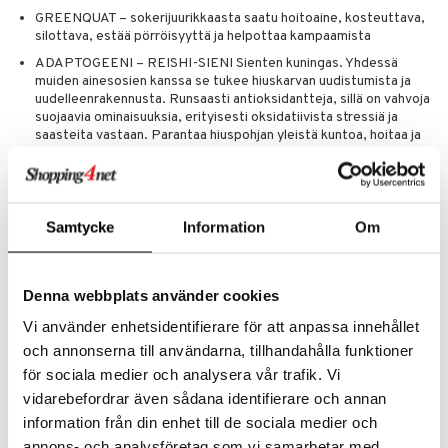
GREENQUAT – sokerijuurikkaasta saatu hoitoaine, kosteuttava,
silottava, estää pörröisyyttä ja helpottaa kampaamista
ADAPTOGEENI – REISHI-SIENI Sienten kuningas. Yhdessä
muiden ainesosien kanssa se tukee hiuskarvan uudistumista ja
uudelleenrakennusta. Runsaasti antioksidantteja, sillä on vahvoja
suojaavia ominaisuuksia, erityisesti oksidatiivista stressiä ja
saasteita vastaan. Parantaa hiuspohjan yleistä kuntoa, hoitaa ja
huolehtii siitä. Vahvistaa hiuksia, suojaa niitä vaurioilta, jotta ne
kasvavat vahvemmiksi, paksummiksi ja terveemmiksi.
YOPE-TUOTTEET TÄYDENTÄVÄT TOISIAAN Riippuen hiustesi ja
hiuspohjasi tarpeista, voit luoda oman rituaalisi yhdistämällä tuotteita
Samtycke
Information
Om
HYDRATE-, BOOST- ja BALANCE-sarjoista.
Käyttö
Aqua (Vesi), Coco Glucoside, Sodium Coco-Sulfate, Cocamidopropyl
Denna webbplats använder cookies
Betaine, Sorbitol, Decyl Glucoside, Maltooligosyl Glucoside,
Vi använder enhetsidentifierare för att anpassa innehållet
Gluconolactone, Polyglyceryl-3 Betainate Acetate, Sodium PCA,
Sodium Cocoyl/Olivoyl Hydrolyzed Oat Protein, Hydrogenated Starch
och annonserna till användarna, tillhandahålla funktioner
Hydrolysate, Sodium Astrocaryum Murumuruate, Ganoderma Lucidum
för sociala medier och analysera vår trafik. Vi
(Sieni) Uute, Glyseriini, Sodium Levulinate, Cocodimonium
vidarebefordrar även sådana identifierare och annan
Hydroxypropyl Hydrolyzed Wheat Protein, Fruktoosi, Fructosyl
Cocoate/Olivate, Guar Hydroxypropyltrimonium Chloride,
information från din enhet till de sociala medier och
Levuliinihappo, Parfum (Tuoksu), Bentsyylialkoholi, Salisyylihappo,
annons- och analysföretag som vi samarbetar med.