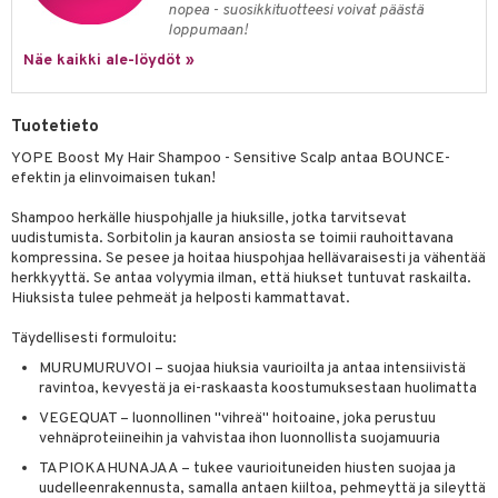
nopea - suosikkituotteesi voivat päästä
 verkkokaupasta
taloöljyt
ta & Viikset
talovoiteet
loppumaan!
he 3: Kosteutus
teudenhoito
likiilto
t
Näe kaikki ale-löydöt »
talovoiteet
distaminen
rinta ja naamiot
lipuna
matics Elixir
o
rumit
distus
ltenrajausväri
yx
inkosuoja
Tuotetieto
mänympärysvoiteet
rumit
makarvat
nique Happy
aihetta Miehille
YOPE Boost My Hair Shampoo - Sensitive Scalp antaa BOUNCE-
efektin ja elinvoimaisen tukan!
mien/Huulten Hoito
miväri
nique Happy For Men
nhoito
Shampoo herkälle hiuspohjalle ja hiuksille, jotka tarvitsevat
kkisiveltmit
kastus
uudistumista. Sorbitolin ja kauran ansiosta se toimii rauhoittavana
kompressina. Se pesee ja hoitaa hiuspohjaa hellävaraisesti ja vähentää
kkivoide
teutus & Soujaus
herkkyyttä. Se antaa volyymia ilman, että hiukset tuntuvat raskailta.
Hiuksista tulee pehmeät ja helposti kammattavat.
tevoide
ranajo & Ihonpuhdistus
Täydellisesti formuloitu:
justusvoide
MURUMURUVOI – suojaa hiuksia vaurioilta ja antaa intensiivistä
kipuna
ravintoa, kevyestä ja ei-raskaasta koostumuksestaan huolimatta
teri
VEGEQUAT – luonnollinen "vihreä" hoitoaine, joka perustuu
vehnäproteiineihin ja vahvistaa ihon luonnollista suojamuuria
siväri
TAPIOKAHUNAJAA – tukee vaurioituneiden hiusten suojaa ja
uudelleenrakennusta, samalla antaen kiiltoa, pehmeyttä ja sileyttä
mänrajauskynät