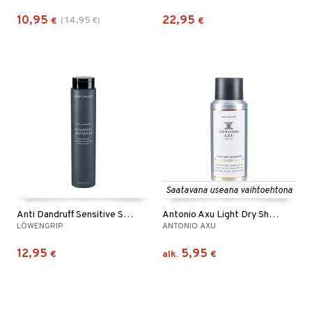
10,95
22,95
14,95
€
(
€
)
€
Saatavana useana vaihtoehtona
Anti Dandruff Sensitive Shampoo
Antonio Axu Light Dry Shampoo Weightless Touch
LÖWENGRIP
ANTONIO AXU
12,95
5,95
€
alk.
€