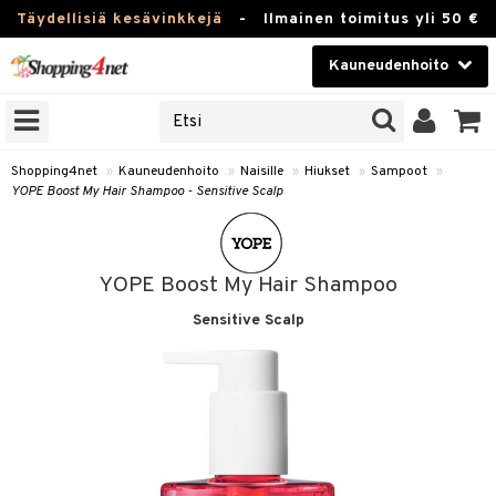
Täydellisiä kesävinkkejä
-
Ilmainen toimitus yli 50 €
Kauneudenhoito
ERKKEJÄ
Kauneudenhoito
M BRANDS
T
Piilolinssit
Shopping4net
»
Kauneudenhoito
»
Naisille
»
Hiukset
»
Sampoot
»
YOPE Boost My Hair Shampoo - Sensitive Scalp
JAT
Luontaistuotteet
UOTTEITA
Apteekki
YOPE Boost My Hair Shampoo
Fitness
Sensitive Scalp
t
Koti & Sisustus
t Set
Lelut, Lapsi & Vauva
jat / Kammat
Tuotemerkkejä
skuurit
Kampanjat
stenlähtö