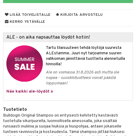
va iho
iteet
LISÄÄ TOIVELISTALLE
KIRJOITA ARVOSTELU
maali iho
o
KERRO YSTÄVÄLLE
vainen iho
dorantit
ALE - on aika napsauttaa löydöt kotiin!
iimihygienia
Jalat
välineet
Tartu tilaisuuteen tehdä löytöjä suuresta
rinta
nenssi
n hoito
ALEstamme. Juuri nyt tarjoamme suuren
valikoiman jännittäviä tuotteita alennetuilla
va
ienia & Tarvikkeet
kasieni
t
hoito
 hoito
ievittäjät
hinnoilla!
hku
s
kavoide
idesi
letit
Ale on voimassa 31.8.2026 asti mutta ole
vaivat
s & Lämpö
stit
nopea - suosikkituotteesi voivat päästä
talovoiteet
kuhousunsuojat
ettumat iholla
ivoide
yneisyys & Kutina
tuotteet
n poisto
vut
 & Ovulointi
osuoja
loppumaan!
Näe kaikki ale-löydöt »
rempi vuoto
net
net
tsatietulehdus
 & Tamppoonit
inemittarit
t
a & Vahvuus
rpaketti
kolaastarit
lät
ppoonit
olielämä
hasvaivat
voiteet
Tuotetieto
lät
veyssiteet
ukkuus
& Imetys
 Vilustuminen & Kipu
Nivelet
ia & Haavat
ohjaiset
Bulldogin Original Shampoo on erityisesti kehitetty kestävästi
tuotetulla sikurijuurella, luonnollisella ainesosalla, joka sisältää
rontaöljyt
idesi
 Korvat
it
3 & 6
ahoinvointi
jaiset
to
runsaasti inuliinia ja suojaa hiuksia ja hiuspohjaa, antaen jokaiselle
tunteen ravinnosta ja kosteudesta. Tämä shampoo jättää hiuksesi