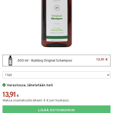
sten oheneminen
uoto
vojen poisto
mppoo & Hoitoaine
toaine
amppoo
t
13,91 €
300 ml - Bulldog Original Schampoo
to miehille
ranajo / Sheivaus
vat
distus
ne
t
Varastossa, lähetetään heti
13,91
seema
ne
iikka
€
Maksa osamaksulla alkaen 4 € per kuukausi.
va iho
vovoiteet
ta
LISÄÄ OSTOSKORIIN
gelmaiho
kkä iho
gelmaiho
tus