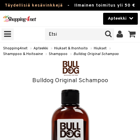
Täydellisiä kesävinkkejä
-
Ilmainen toimitus yli 50 €
Apteekki
ERKKEJÄ
Kauneudenhoito
JAT
UOTTEITA
Piilolinssit
Shopping4net
»
Apteekki
»
Hiukset & Ihonhoito
»
Hiukset
»
Shamppoo & Hoitoaine
»
Shamppoo
»
Bulldog Original Schampoo
Luontaistuotteet
Apteekki
eet
ihkeet
Bulldog Original Schampoo
pakasta
pat
ia
Fitness
Puremat & Pistot
 & Seisominen
Koti & Sisustus
& Ihonhoito
/ WC
u
Lelut, Lapsi & Vauva
nni & Ylety
tuotteet
Tuotemerkkejä
it & Teipit
t
Kampanjat
se
 / Pistokset