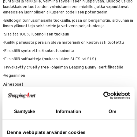
kuvoiteet
ampaat
Vaihdevuodet
astarit
umput
ulpat
puhtaiksi ja raikkaille, valmiina täydelliseen hiuspäivään. Bulldog uskoo
laadukkaiden tuotteiden valmistamiseen miehille, jotka vapauttavat
silelut
uoja
, Haavat & Puremat
 Suolisto
ojat
aivat
 Rakkulat
ainesosien luonnollisen alkuperän todellisen potentiaalin.
· Bulldogin tunnusomaisella tuoksulla, jossa on bergamotin, sitruunan ja
udet
& Korvat
uminen
 vaivat
den hoito
pää
limen ylänuotteja sekä setrin ja vetiverin pohjatuoksuja
mmasharjat
Suolisto
Hampaat
 & Suihkeet
tuminen
· Sisältää 100% luonnollisen tuoksun
· Kaikki palmuista peräisin oleva materiaali on kestävästi tuotettu
maslangat & Tikut
inen & Kuume
 Pullot
vat
· Ei sisällä synteettisiä sakeutusaineita
mmasproteesi
t & Mineraalit
ys
kipu & Käheys
· Ei sisällä sulfaatteja (mukaan lukien SLES tai SLS)
mmastahnat
 Suolisto
asapaino
& K
· Hyväksytty cruelty free -ohjelman Leaping Bunny -sertifikaatilla
spalvelu
masväliharjat
memittarit
uoto
kamat
iinit
· Vegaaninen
ksiä & vastauksia
Ainesosat
paiden hoito
va nenä
nit & Mineraalit
us
iinit
tuotetta
Aqua (Vesi), Sodium methyl cocoyl taurate, Sodium chloride,
än vuoto & tukkoisuus
hyvinvointi
m
Cocamidopropyl hydroxysultaine, Lauryl glucoside, Cocamidopropyl
 verkkokaupasta
betaine, Inuliini, Sodium methyl oleoyl taurate, Sitruunahappo, Sodium
kat
kyys ruoalle
lauroyl sarcosinate, Parfum (Tuoksu)*, Limonene,
Samtycke
Information
Om
Natriumbentsoaatti, Kaliumsorbaatti, Linalool.
visukat
toori-intoleranssi
ium
vittäin
isukat
tamiinit
Tuotenumero
Denna webbplats använder cookies