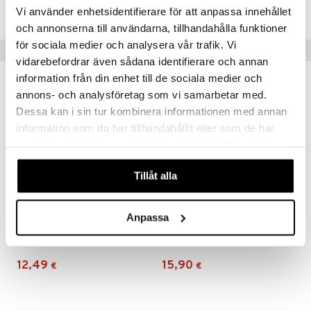
ABBRE-E8-300
Vi använder enhetsidentifierare för att anpassa innehållet
och annonserna till användarna, tillhandahålla funktioner
för sociala medier och analysera vår trafik. Vi
Vinkkejä sinulle
vidarebefordrar även sådana identifierare och annan
information från din enhet till de sociala medier och
annons- och analysföretag som vi samarbetar med.
Dessa kan i sin tur kombinera informationen med annan
information som du har tillhandahållit eller som de har
samlat in när du har använt deras tjänster. Du godkänner
våra cookies vid fortsatt användande av vår webbplats.
Tillåt alla
Anpassa
Bulldog Original Beard Shampoo & Conditioner
Bulldog Original Shower Gel
BULLDOG
BULLDOG
12,49
15,90
€
€