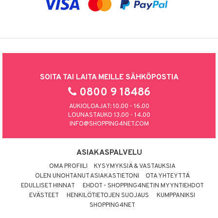
SOITA TAI LAITA MEILLE SÄHKÖPOSTIA
0800 9 18486
AUKIOLOAJAT: 10.00 - 16.00
LOUNASTAUKO 13.00 - 14.00
INFO@SHOPPING4NET.COM
ASIAKASPALVELU
OMA PROFIILI
KYSYMYKSIÄ & VASTAUKSIA
OLEN UNOHTANUT ASIAKASTIETONI
OTA YHTEYTTÄ
EDULLISET HINNAT
EHDOT - SHOPPING4NETIN MYYNTIEHDOT
EVÄSTEET
HENKILÖTIETOJEN SUOJAUS
KUMPPANIKSI
SHOPPING4NET