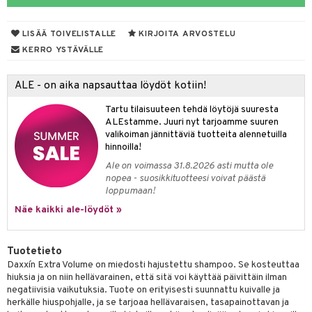
va iho
iteet
LISÄÄ TOIVELISTALLE
KIRJOITA ARVOSTELU
maali iho
o
KERRO YSTÄVÄLLE
vainen iho
dorantit
ALE - on aika napsauttaa löydöt kotiin!
iimihygienia
Jalat
välineet
Tartu tilaisuuteen tehdä löytöjä suuresta
rinta
nenssi
n hoito
ALEstamme. Juuri nyt tarjoamme suuren
valikoiman jännittäviä tuotteita alennetuilla
va
ienia & Tarvikkeet
kasieni
t
hoito
 hoito
ievittäjät
hinnoilla!
hku
s
kavoide
idesi
letit
Ale on voimassa 31.8.2026 asti mutta ole
vaivat
s & Lämpö
stit
nopea - suosikkituotteesi voivat päästä
talovoiteet
kuhousunsuojat
ettumat iholla
ivoide
yneisyys & Kutina
tuotteet
n poisto
vut
 & Ovulointi
osuoja
loppumaan!
Näe kaikki ale-löydöt »
rempi vuoto
net
net
tsatietulehdus
 & Tamppoonit
inemittarit
t
a & Vahvuus
rpaketti
kolaastarit
lät
ppoonit
olielämä
hasvaivat
voiteet
Tuotetieto
lät
veyssiteet
ukkuus
& Imetys
 Vilustuminen & Kipu
Nivelet
ia & Haavat
ohjaiset
Daxxín Extra Volume on miedosti hajustettu shampoo. Se kosteuttaa
hiuksia ja on niin hellävarainen, että sitä voi käyttää päivittäin ilman
rontaöljyt
idesi
 Korvat
it
3 & 6
ahoinvointi
jaiset
to
negatiivisia vaikutuksia. Tuote on erityisesti suunnattu kuivalle ja
herkälle hiuspohjalle, ja se tarjoaa hellävaraisen, tasapainottavan ja