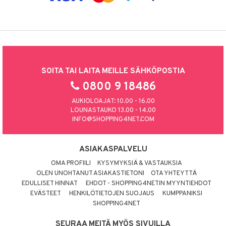
SOITA TAI LAITA MEILLE SÄHKÖPOSTIA
0800 9 18486
AUKIOLOAJAT: 10.00 - 16.00
LOUNASTAUKO 13.00 - 14.00
INFO@SHOPPING4NET.COM
ASIAKASPALVELU
OMA PROFIILI
KYSYMYKSIÄ & VASTAUKSIA
OLEN UNOHTANUT ASIAKASTIETONI
OTA YHTEYTTÄ
EDULLISET HINNAT
EHDOT - SHOPPING4NETIN MYYNTIEHDOT
EVÄSTEET
HENKILÖTIETOJEN SUOJAUS
KUMPPANIKSI
SHOPPING4NET
SEURAA MEITÄ MYÖS SIVUILLA