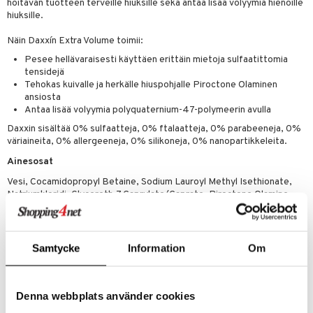
kuvoiteet
ampaat
Vaihdevuodet
astarit
umput
ulpat
hoitavan tuotteen terveille hiuksille sekä antaa lisää volyymia hienoille
hiuksille.
silelut
uoja
, Haavat & Puremat
 Suolisto
ojat
aivat
 Rakkulat
Näin Daxxín Extra Volume toimii:
udet
& Korvat
uminen
 vaivat
den hoito
pää
Pesee hellävaraisesti käyttäen erittäin mietoja sulfaatittomia
tensidejä
mmasharjat
Suolisto
Hampaat
 & Suihkeet
tuminen
Tehokas kuivalle ja herkälle hiuspohjalle Piroctone Olaminen
ansiosta
maslangat & Tikut
inen & Kuume
 Pullot
vat
Antaa lisää volyymia polyquaternium-47-polymeerin avulla
mmasproteesi
t & Mineraalit
ys
kipu & Käheys
Daxxin sisältää 0% sulfaatteja, 0% ftalaatteja, 0% parabeeneja, 0%
väriaineita, 0% allergeeneja, 0% silikoneja, 0% nanopartikkeleita.
mmastahnat
 Suolisto
asapaino
& K
spalvelu
Ainesosat
masväliharjat
memittarit
uoto
kamat
iinit
Vesi, Cocamidopropyl Betaine, Sodium Lauroyl Methyl Isethionate,
ksiä & vastauksia
paiden hoito
Natriumkloridi, Glycereth-7 Caprylate/Caprate, Piroctone Olamine,
va nenä
nit & Mineraalit
us
iinit
Polyquaternium-47, Glyseriini, Xylitol, Lactitol, Phenoxyethanol,
tuotetta
Parfyyli, Disodium Edta, Natriumbentsoaatti, Trisodium
än vuoto & tukkoisuus
hyvinvointi
m
Ethylenediamine Disuccinate.
 verkkokaupasta
kat
kyys ruoalle
Samtycke
Information
Om
visukat
toori-intoleranssi
ium
Tuotenumero
vittäin
isukat
tamiinit
Denna webbplats använder cookies
ADSEV-8F-250