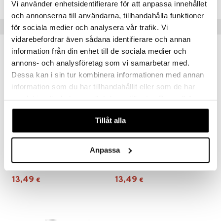
Vi använder enhetsidentifierare för att anpassa innehållet
och annonserna till användarna, tillhandahålla funktioner
Vinkkejä sinulle
för sociala medier och analysera vår trafik. Vi
vidarebefordrar även sådana identifierare och annan
information från din enhet till de sociala medier och
annons- och analysföretag som vi samarbetar med.
Dessa kan i sin tur kombinera informationen med annan
information som du har tillhandahållit eller som de har
samlat in när du har använt deras tjänster. Du godkänner
våra cookies vid fortsatt användande av vår webbplats.
Tillåt alla
Anpassa
Daxxin Anti-Dandruff Shampoo Original
Daxxin Conditioner
DAXXIN
DAXXIN
13,49
13,49
€
€