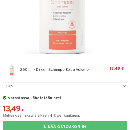
sten oheneminen
uoto
vojen poisto
mppoo & Hoitoaine
toaine
amppoo
t
13,49 €
250 ml - Daxxin Schampo Extra Volume
to miehille
ranajo / Sheivaus
vat
distus
ne
t
Varastossa, lähetetään heti
13,49
seema
ne
iikka
€
Maksa osamaksulla alkaen 4 € per kuukausi.
va iho
vovoiteet
ta
LISÄÄ OSTOSKORIIN
gelmaiho
kkä iho
gelmaiho
tus