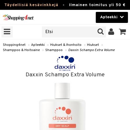
Täydellisiä kesävinkkejä
-
Ilmainen toimitus yli 50 €
Apteekki
ERKKEJÄ
Kauneudenhoito
JAT
UOTTEITA
Piilolinssit
Shopping4net
»
Apteekki
»
Hiukset & Ihonhoito
»
Hiukset
»
Shamppoo & Hoitoaine
»
Shamppoo
»
Daxxin Schampo Extra Volume
Luontaistuotteet
Apteekki
eet
ihkeet
Daxxin Schampo Extra Volume
pakasta
pat
ia
Fitness
Puremat & Pistot
 & Seisominen
Koti & Sisustus
& Ihonhoito
/ WC
u
Lelut, Lapsi & Vauva
nni & Ylety
tuotteet
Tuotemerkkejä
it & Teipit
t
Kampanjat
se
 / Pistokset