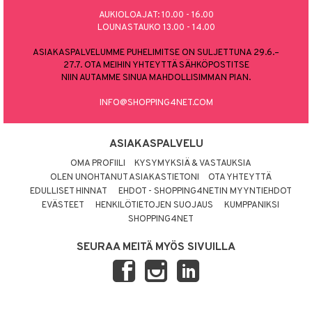
AUKIOLOAJAT: 10.00 - 16.00
LOUNASTAUKO 13.00 - 14.00
ASIAKASPALVELUMME PUHELIMITSE ON SULJETTUNA 29.6.–
27.7. OTA MEIHIN YHTEYTTÄ SÄHKÖPOSTITSE
NIIN AUTAMME SINUA MAHDOLLISIMMAN PIAN.
INFO@SHOPPING4NET.COM
ASIAKASPALVELU
OMA PROFIILI
KYSYMYKSIÄ & VASTAUKSIA
OLEN UNOHTANUT ASIAKASTIETONI
OTA YHTEYTTÄ
EDULLISET HINNAT
EHDOT - SHOPPING4NETIN MYYNTIEHDOT
EVÄSTEET
HENKILÖTIETOJEN SUOJAUS
KUMPPANIKSI
SHOPPING4NET
SEURAA MEITÄ MYÖS SIVUILLA