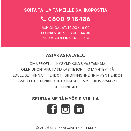
SOITA TAI LAITA MEILLE SÄHKÖPOSTIA
0800 9 18486
AUKIOLOAJAT: 10.00 - 16.00
LOUNASTAUKO 13.00 - 14.00
INFO@SHOPPING4NET.COM
ASIAKASPALVELU
OMA PROFIILI
KYSYMYKSIÄ & VASTAUKSIA
OLEN UNOHTANUT ASIAKASTIETONI
OTA YHTEYTTÄ
EDULLISET HINNAT
EHDOT - SHOPPING4NETIN MYYNTIEHDOT
EVÄSTEET
HENKILÖTIETOJEN SUOJAUS
KUMPPANIKSI
SHOPPING4NET
SEURAA MEITÄ MYÖS SIVUILLA
© 2026 SHOPPING4NET
•
SITEMAP