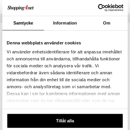
TCSS0-1-XX
Vinkkejä sinulle
Samtycke
Information
Om
uutuus
uutuus
Denna webbplats använder cookies
Vi använder enhetsidentifierare för att anpassa innehållet
och annonserna till användarna, tillhandahålla funktioner
för sociala medier och analysera vår trafik. Vi
vidarebefordrar även sådana identifierare och annan
information från din enhet till de sociala medier och
annons- och analysföretag som vi samarbetar med.
World Cup Pullo 550 ml Sininen
World Cup Sigma Koko 5 Amplify
Dessa kan i sin tur kombinera informationen med annan
FIFA
FIFA
information som du har tillhandahållit eller som de har
samlat in när du har använt deras tjänster. Du godkänner
26,90
22,90
€
€
våra cookies vid fortsatt användande av vår webbplats.
Tillåt alla