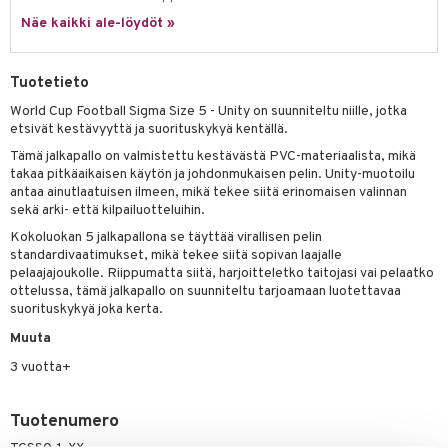
it & Tarvikkeet
le
Näe kaikki ale-löydöt »
umi
ossa
na/Äiti
le
kut
kaus & imetys
us
Tuotetieto
 Patrol
eenvarjot
istelu
nen
World Cup Football Sigma Size 5 - Unity on suunniteltu niille, jotka
etsivät kestävyyttä ja suorituskykyä kentällä.
pi Pitkätossu
mput
lalaput
keet
Tämä jalkapallo on valmistettu kestävästä PVC-materiaalista, mikä
sa Possu
takaa pitkäaikaisen käytön ja johdonmukaisen pelin. Unity-muotoilu
ten Huonekalut
ten aterimet
inkolasit
ta
antaa ainutlaatuisen ilmeen, mikä tekee siitä erinomaisen valinnan
 MASKS
sekä arki- että kilpailuotteluihin.
tot
ka- & Säilytyslaatikot
ut ja lakit
ysitterit
isuus
kemon
Kokoluokan 5 jalkapallona se täyttää virallisen pelin
lytys
tipullot & Tarvikkeet
starvikkeita
uviltti
standardivaatimukset, mikä tekee siitä sopivan laajalle
ållan
pelaajajoukolle. Riippumatta siitä, harjoitteletko taitojasi vai pelaatko
gyn vaatteet
ipullot & Tarvikkeet
ut
iilit
ottelussa, tämä jalkapallo on suunniteltu tarjoamaan luotettavaa
er Mario
suorituskykyä joka kerta.
ut
ulelut & helistimet
ru & Pesonen
Muuta
apussit
uvajumppa
3 vuotta+
Tuotenumero