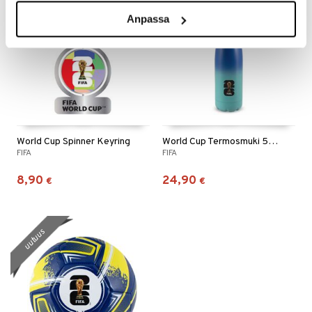
uutuus
uutuus
Anpassa
World Cup Spinner Keyring
World Cup Termosmuki 500 ml Sininen
FIFA
FIFA
8,90
24,90
€
€
uutuus