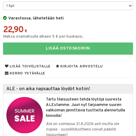
O Minecraft
entarvikkeita
gformers
blarna
taleikit
GO Ninjago
ens Barn
Varastossa, lähetetään heti
ikat
tman
oleikit
22,90
GO Speed Champions
ållan
kalut
libompa
opelit
€
Maksa osamaksulla alkaen 5 € per kuukausi.
GO Spidey
ffi Love
ney
elut
LISÄÄ OSTOSKORIIN
O Super Heroes
mintahahmot
ney Prinsessat
neuvot
ic
eli
iviteettilelut
alaa
LISÄÄ TOIVELISTALLE
KIRJOITA ARVOSTELU
zen
elyvaunut
Lapsi
alaa
elit
KERRO YSTÄVÄLLE
mähäkkimies
ettävät lelut
0 palaa
lit
aukut
spalvelu
ALE - on aika napsauttaa löydöt kotiin!
ry Potter
peli
lit
di
ksiä & vastauksia
Tartu tilaisuuteen tehdä löytöjä suuresta
lo Kitty
ALEstamme. Juuri nyt tarjoamme suuren
nhoito
palapelit
tuotetta
valikoiman jännittäviä tuotteita alennetuilla
.L.
pyhuone
miaiset
hinnoilla!
ien oheistarvikkeet
kit ja käsipyyhkeet
 verkkokaupasta
mmi Lehmä
Ale on voimassa 31.8.2026 asti mutta ole
hkeet
vikkeet
aunutarvikkeita
nopea - suosikkituotteesi voivat päästä
le
loppumaan!