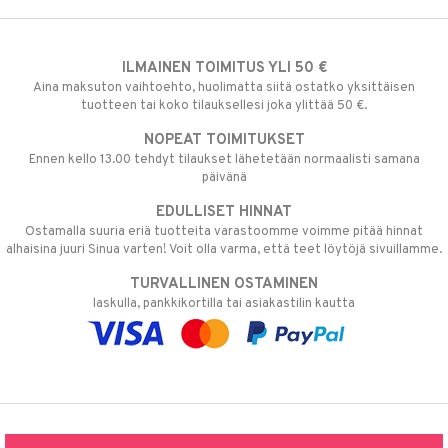
ILMAINEN TOIMITUS YLI 50 €
Aina maksuton vaihtoehto, huolimatta siitä ostatko yksittäisen
tuotteen tai koko tilauksellesi joka ylittää 50 €.
NOPEAT TOIMITUKSET
Ennen kello 13.00 tehdyt tilaukset lähetetään normaalisti samana
päivänä
EDULLISET HINNAT
Ostamalla suuria eriä tuotteita varastoomme voimme pitää hinnat
alhaisina juuri Sinua varten! Voit olla varma, että teet löytöjä sivuillamme.
TURVALLINEN OSTAMINEN
laskulla, pankkikortilla tai asiakastilin kautta