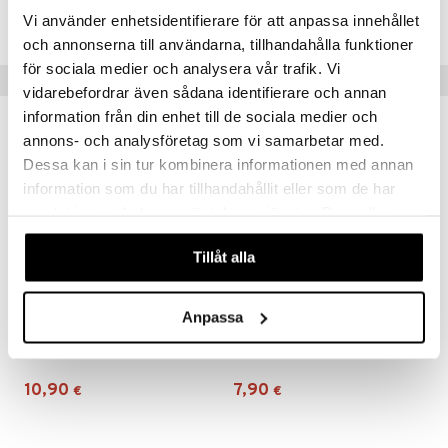
TRM45-1-XX
Vi använder enhetsidentifierare för att anpassa innehållet
och annonserna till användarna, tillhandahålla funktioner
för sociala medier och analysera vår trafik. Vi
Vinkkejä sinulle
vidarebefordrar även sådana identifierare och annan
information från din enhet till de sociala medier och
annons- och analysföretag som vi samarbetar med.
Dessa kan i sin tur kombinera informationen med annan
information som du har tillhandahållit eller som de har
samlat in när du har använt deras tjänster. Du godkänner
våra cookies vid fortsatt användande av vår webbplats.
Tillåt alla
Anpassa
Alfons Åberg Lounaslaatikko
Alfons Åberg Välipalalaatikko 3 kpl pakkaus
RÄTT START
RÄTT START
10,90
7,90
€
€