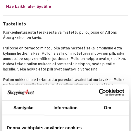
Näe kaikki ale-löydöt »
umi
le
Tuotetieto
 Patrol
Korkealaatuisesta teräksestä valmistettu pullo, jossa on Alfons
Åberg -aiheinen kuvio.
pi Pitkätossu
sa Possu
Pullossa on termotoiminto, joka pitää nesteet sekä lämpiminä että
kylminä hetken aikaa. Pullon sisällä on irrotettava muovinen pilli, joka
 MASKS
annostelee sopivan määrän juodessa. Pullo on helppo avata ja sulkea.
Kahva tekee pullon mukaan ottamisesta helppoa, myös pienille
kemon
lapsille. Sekä nokka että pilli ovat saatavilla varaosina.
ållan
Pullon nokka ei ole tarkoitettu pureskeltavaksi tai purtavaksi. Pulloa
voi käyttää pienille lapsille, mutta silloin aikuisen on valvottava
er Mario
käyttöä. Sulje aina nokka, kun pulloa ei käytetä, jotta nokka ei
rikkoudu.
ru & Pesonen
Muuta
Samtycke
Information
Om
3 vuotta+
Denna webbplats använder cookies
Tuotenumero