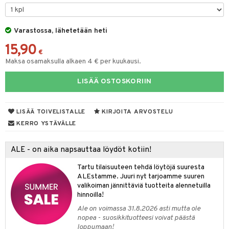
O Minecraft
entarvikkeita
gyn vaatteet
ipullot & Tarvikkeet
gformers
blarna
taleikit
elut
GO Ninjago
ens Barn
Varastossa, lähetetään heti
keet
ikat
tman
oleikit
neuvot
15,90
GO Speed Champions
ållan
kalut
inkolasit
ta
libompa
opelit
iviteettilelut
€
Maksa osamaksulla alkaen 4 € per kuukausi.
GO Spidey
ffi Love
ut ja lakit
ney
ysitterit
isuus
elyvaunut
LISÄÄ OSTOSKORIIN
O Super Heroes
mintahahmot
starvikkeita
ney Prinsessat
uviltti
ettävät lelut
spalvelu
ic
ut
eli
iilit
LISÄÄ TOIVELISTALLE
KIRJOITA ARVOSTELU
ksiä & vastauksia
ut
zen
ulelut & helistimet
KERRO YSTÄVÄLLE
tuotetta
apussit
mähäkkimies
uvajumppa
ALE - on aika napsauttaa löydöt kotiin!
 verkkokaupasta
ry Potter
Tartu tilaisuuteen tehdä löytöjä suuresta
lo Kitty
ALEstamme. Juuri nyt tarjoamme suuren
valikoiman jännittäviä tuotteita alennetuilla
.L.
hinnoilla!
mmi Lehmä
Ale on voimassa 31.8.2026 asti mutta ole
nopea - suosikkituotteesi voivat päästä
le
loppumaan!