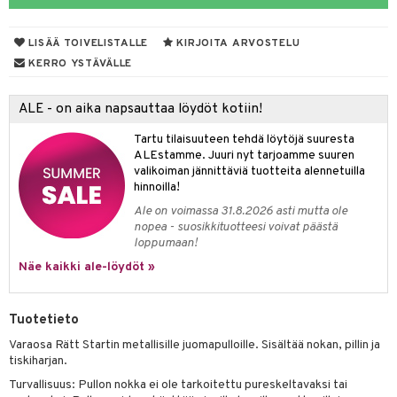
O Minecraft
entarvikkeita
gyn vaatteet
ipullot & Tarvikkeet
gformers
blarna
taleikit
elut
LISÄÄ TOIVELISTALLE
KIRJOITA ARVOSTELU
GO Ninjago
ens Barn
keet
ikat
tman
oleikit
neuvot
KERRO YSTÄVÄLLE
GO Speed Champions
ållan
kalut
inkolasit
ta
libompa
opelit
iviteettilelut
ALE - on aika napsauttaa löydöt kotiin!
GO Spidey
ffi Love
ut ja lakit
ney
ysitterit
isuus
elyvaunut
Tartu tilaisuuteen tehdä löytöjä suuresta
O Super Heroes
mintahahmot
starvikkeita
ney Prinsessat
uviltti
ettävät lelut
ALEstamme. Juuri nyt tarjoamme suuren
spalvelu
valikoiman jännittäviä tuotteita alennetuilla
ic
ut
eli
iilit
hinnoilla!
ksiä & vastauksia
ut
zen
ulelut & helistimet
Ale on voimassa 31.8.2026 asti mutta ole
nopea - suosikkituotteesi voivat päästä
tuotetta
apussit
mähäkkimies
uvajumppa
loppumaan!
 verkkokaupasta
Näe kaikki ale-löydöt »
ry Potter
lo Kitty
Tuotetieto
.L.
Varaosa Rätt Startin metallisille juomapulloille. Sisältää nokan, pillin ja
mmi Lehmä
tiskiharjan.
Turvallisuus: Pullon nokka ei ole tarkoitettu pureskeltavaksi tai
le