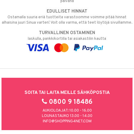
päivänä
EDULLISET HINNAT
Ostamalla suuria eriä tuotteita varastoomme voimme pitää hinnat
alhaisina juuri Sinua varten! Voit olla varma, että teet löytöjä sivuillamme.
TURVALLINEN OSTAMINEN
laskulla, pankkikortilla tai asiakastilin kautta
SOITA TAI LAITA MEILLE SÄHKÖPOSTIA
0800 9 18486
AUKIOLOAJAT: 10.00 - 16.00
LOUNASTAUKO 13.00 - 14.00
INFO@SHOPPING4NET.COM