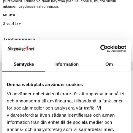
purtavaksi. Pulloa voidaan käyttää pienille lapsille, mutta silloin
aikuisen täydessä valvonnassa.
umi
Muuta
le
3 vuotta+
 Patrol
pi Pitkätossu
Tuotenumero
TRR57-1-XX
sa Possu
 MASKS
Samtycke
Information
Om
Vinkkejä sinulle
kemon
ållan
Denna webbplats använder cookies
er Mario
Vi använder enhetsidentifierare för att anpassa innehållet
ru & Pesonen
och annonserna till användarna, tillhandahålla funktioner
för sociala medier och analysera vår trafik. Vi
vidarebefordrar även sådana identifierare och annan
information från din enhet till de sociala medier och
annons- och analysföretag som vi samarbetar med.