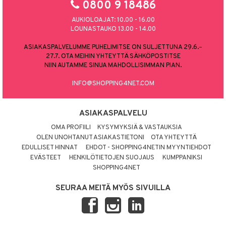
0800 9 18486
umi
AUKIOLOAJAT: 10.00 - 16.00
LOUNASTAUKO 13.00 - 14.00
le
ASIAKASPALVELUMME PUHELIMITSE ON SULJETTUNA 29.6.–
 Patrol
27.7. OTA MEIHIN YHTEYTTÄ SÄHKÖPOSTITSE
pi Pitkätossu
NIIN AUTAMME SINUA MAHDOLLISIMMAN PIAN.
sa Possu
INFO@SHOPPING4NET.COM
 MASKS
ASIAKASPALVELU
kemon
OMA PROFIILI
KYSYMYKSIÄ & VASTAUKSIA
ållan
OLEN UNOHTANUT ASIAKASTIETONI
OTA YHTEYTTÄ
EDULLISET HINNAT
EHDOT - SHOPPING4NETIN MYYNTIEHDOT
er Mario
EVÄSTEET
HENKILÖTIETOJEN SUOJAUS
KUMPPANIKSI
SHOPPING4NET
ru & Pesonen
SEURAA MEITÄ MYÖS SIVUILLA