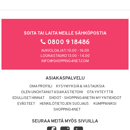
SOITA TAI LAITA MEILLE SÄHKÖPOSTIA
0800 9 18486
AUKIOLOAJAT: 10.00 - 16.00
LOUNASTAUKO 13.00 - 14.00
INFO@SHOPPING4NET.COM
ASIAKASPALVELU
OMA PROFIILI
KYSYMYKSIÄ & VASTAUKSIA
OLEN UNOHTANUT ASIAKASTIETONI
OTA YHTEYTTÄ
EDULLISET HINNAT
EHDOT - SHOPPING4NETIN MYYNTIEHDOT
EVÄSTEET
HENKILÖTIETOJEN SUOJAUS
KUMPPANIKSI
SHOPPING4NET
SEURAA MEITÄ MYÖS SIVUILLA