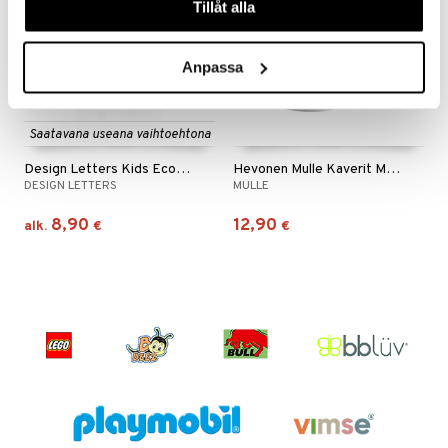
Tillåt alla
Anpassa
Saatavana useana vaihtoehtona
Design Letters Kids Ecozenmugg A-Z
Hevonen Mulle Kaverit Muki 6 dl
DESIGN LETTERS
MULLE
8,90
12,90
alk.
€
€