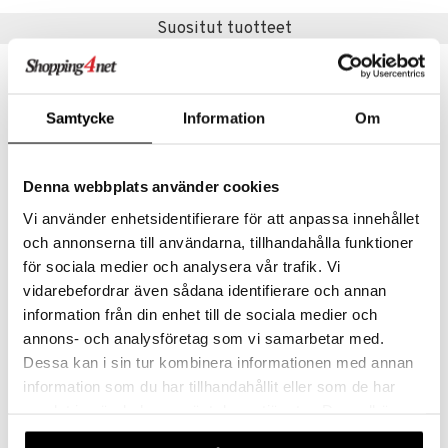
Suositut tuotteet
umi
le
 Patrol
Samtycke
Information
Om
pi Pitkätossu
sa Possu
Denna webbplats använder cookies
 MASKS
Vi använder enhetsidentifierare för att anpassa innehållet
kemon
och annonserna till användarna, tillhandahålla funktioner
Saatavana useana vaihtoehtona
Saatavana useana vaihtoehtona
för sociala medier och analysera vår trafik. Vi
ållan
Mulle Hevonen Muki
DL Kids Eco Drinking Glass 2-p
vidarebefordrar även sådana identifierare och annan
MULLE
DESIGN LETTERS
er Mario
information från din enhet till de sociala medier och
ru & Pesonen
9,90
9,90
annons- och analysföretag som vi samarbetar med.
€
€
Dessa kan i sin tur kombinera informationen med annan
information som du har tillhandahållit eller som de har
samlat in när du har använt deras tjänster. Du godkänner
våra cookies vid fortsatt användande av vår webbplats.