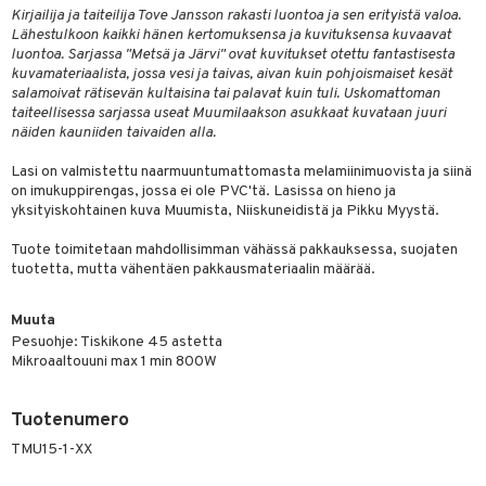
Kirjailija ja taiteilija Tove Jansson rakasti luontoa ja sen erityistä valoa.
O Minecraft
entarvikkeita
gyn vaatteet
ipullot & Tarvikkeet
gformers
blarna
taleikit
Lähestulkoon kaikki hänen kertomuksensa ja kuvituksensa kuvaavat
elut
luontoa. Sarjassa "Metsä ja Järvi" ovat kuvitukset otettu fantastisesta
GO Ninjago
ens Barn
keet
ikat
tman
oleikit
neuvot
kuvamateriaalista, jossa vesi ja taivas, aivan kuin pohjoismaiset kesät
salamoivat rätisevän kultaisina tai palavat kuin tuli. Uskomattoman
GO Speed Champions
ållan
kalut
inkolasit
ta
libompa
opelit
iviteettilelut
taiteellisessa sarjassa useat Muumilaakson asukkaat kuvataan juuri
näiden kauniiden taivaiden alla.
GO Spidey
ffi Love
ut ja lakit
ney
ysitterit
isuus
elyvaunut
Lasi on valmistettu naarmuuntumattomasta melamiinimuovista ja siinä
O Super Heroes
mintahahmot
starvikkeita
ney Prinsessat
uviltti
ettävät lelut
on imukuppirengas, jossa ei ole PVC'tä. Lasissa on hieno ja
spalvelu
ic
yksityiskohtainen kuva Muumista, Niiskuneidistä ja Pikku Myystä.
ut
eli
iilit
ksiä & vastauksia
Tuote toimitetaan mahdollisimman vähässä pakkauksessa, suojaten
ut
zen
ulelut & helistimet
tuotetta, mutta vähentäen pakkausmateriaalin määrää.
tuotetta
apussit
mähäkkimies
uvajumppa
 verkkokaupasta
Muuta
ry Potter
Pesuohje: Tiskikone 45 astetta
Mikroaaltouuni max 1 min 800W
lo Kitty
.L.
Tuotenumero
mmi Lehmä
TMU15-1-XX
le