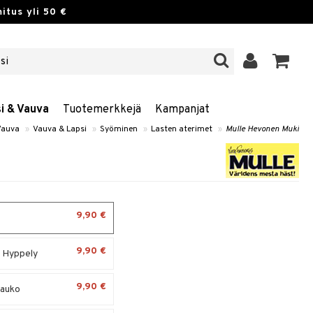
itus yli 50 €
si & Vauva
Tuotemerkkejä
Kampanjat
 Vauva
»
Vauva & Lapsi
»
Syöminen
»
Lasten aterimet
»
Mulle Hevonen Muki
9,90 €
n
9,90 €
n Hyppely
9,90 €
tauko