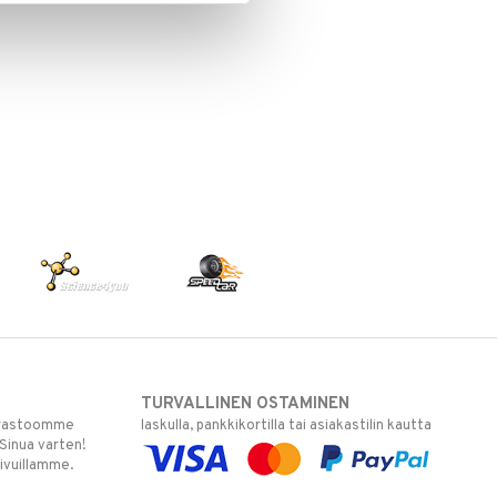
TURVALLINEN OSTAMINEN
varastoomme
laskulla, pankkikortilla tai asiakastilin kautta
 Sinua varten!
sivuillamme.