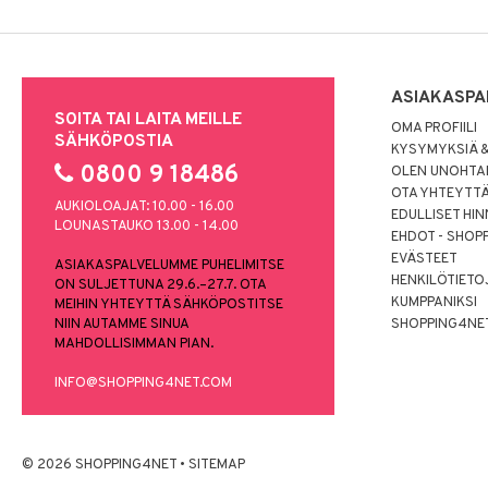
ASIAKASPA
SOITA TAI LAITA MEILLE
OMA PROFIILI
SÄHKÖPOSTIA
KYSYMYKSIÄ &
0800 9 18486
OLEN UNOHTAN
OTA YHTEYTT
AUKIOLOAJAT: 10.00 - 16.00
EDULLISET HI
LOUNASTAUKO 13.00 - 14.00
EHDOT - SHOP
EVÄSTEET
ASIAKASPALVELUMME PUHELIMITSE
HENKILÖTIETO
ON SULJETTUNA 29.6.–27.7. OTA
KUMPPANIKSI
MEIHIN YHTEYTTÄ SÄHKÖPOSTITSE
NIIN AUTAMME SINUA
SHOPPING4NE
MAHDOLLISIMMAN PIAN.
INFO@SHOPPING4NET.COM
© 2026 SHOPPING4NET
•
SITEMAP