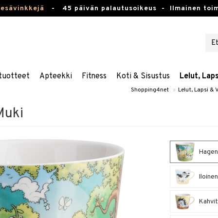
kesävinkkejä
-
45 päivän palautusoikeus -
Ilmainen toim
tuotteet
Apteekki
Fitness
Koti & Sisustus
Lelut, Lap
Shopping4net
»
Lelut, Lapsi &
Muki
Hage
Iloine
Kahvi