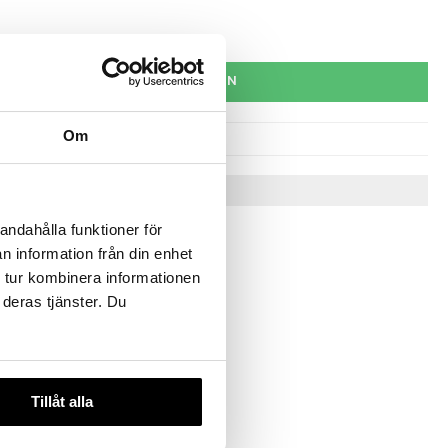
la alkaen 4 € per kuukausi.
LISÄÄ OSTOSKORIIN
Om
Vinkkejä sinulle
andahålla funktioner för
n information från din enhet
 tur kombinera informationen
 deras tjänster. Du
Tillåt alla
 Kulho