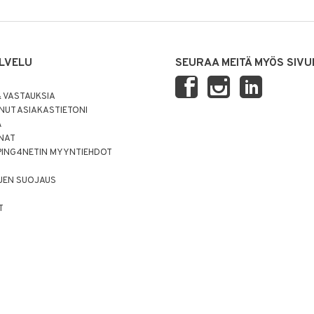
LVELU
SEURAA MEITÄ MYÖS SIVU
 VASTAUKSIA
UT ASIAKASTIETONI
Ä
NNAT
PING4NETIN MYYNTIEHDOT
JEN SUOJAUS
T