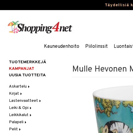
Täydellisiä 
Kauneudenhoito
Piilolinssit
Luontais
TUOTEMERKKEJÄ
Mulle Hevonen 
KAMPANJAT
UUSIA TUOTTEITA
Askartelu
Kirjat
Askartelumateriaalit
Lastenvaatteet
Askartelusetti
Askartelukirjat
Leiki & Opi
Helmet
Maalauskirjat
Alaosat
Leikkikalut
Koulutarvikkeet
Päiväkirjat
Alusvaatteet & Sukat
Opetuslelut
Leggingsit
Palapeli
Muovailuvaha
Kengät
Oppimispelit
Ajoneuvot
Pelit
Piirrä ja maalaa
Mekot
Soittimet
Eläimet
1000 palaa
Autoradat