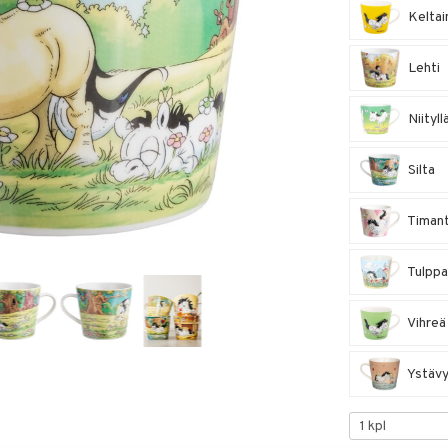
Keltai
Lehti
Niityll
Silta
Timant
Tulppa
Vihreä
Ystäv