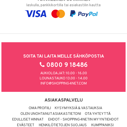
laskulla, pankkikortilla tai asiakastilin kautta
SOITA TAI LAITA MEILLE SÄHKÖPOSTIA
0800 9 18486
AUKIOLOAJAT: 10.00 - 16.00
LOUNASTAUKO 13.00 - 14.00
INFO@SHOPPING4NET.COM
ASIAKASPALVELU
OMA PROFIILI
KYSYMYKSIÄ & VASTAUKSIA
OLEN UNOHTANUT ASIAKASTIETONI
OTA YHTEYTTÄ
EDULLISET HINNAT
EHDOT - SHOPPING4NETIN MYYNTIEHDOT
EVÄSTEET
HENKILÖTIETOJEN SUOJAUS
KUMPPANIKSI