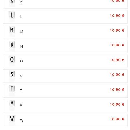
10,90 €
K
umi
10,90 €
L
le
 Patrol
10,90 €
M
pi Pitkätossu
10,90 €
N
sa Possu
 MASKS
10,90 €
O
kemon
10,90 €
S
ållan
er Mario
10,90 €
T
ru & Pesonen
10,90 €
V
10,90 €
W