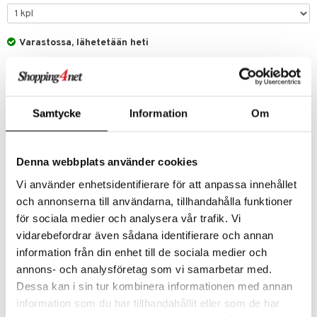
Varastossa, lähetetään heti
8,90
€
Maksa osamaksulla alkaen 4 € per kuukausi.
LISÄÄ OSTOSKORIIN
Samtycke
Information
Om
LISÄÄ TOIVELISTALLE
KIRJOITA ARVOSTELU
Denna webbplats använder cookies
KERRO YSTÄVÄLLE
Vi använder enhetsidentifierare för att anpassa innehållet
och annonserna till användarna, tillhandahålla funktioner
ALE - on aika napsauttaa löydöt kotiin!
för sociala medier och analysera vår trafik. Vi
Tartu tilaisuuteen tehdä löytöjä suuresta
vidarebefordrar även sådana identifierare och annan
ALEstamme. Juuri nyt tarjoamme suuren
information från din enhet till de sociala medier och
valikoiman jännittäviä tuotteita alennetuilla
annons- och analysföretag som vi samarbetar med.
hinnoilla!
Dessa kan i sin tur kombinera informationen med annan
Ale on voimassa 31.8.2026 asti mutta ole
nopea - suosikkituotteesi voivat päästä
information som du har tillhandahållit eller som de har
loppumaan!