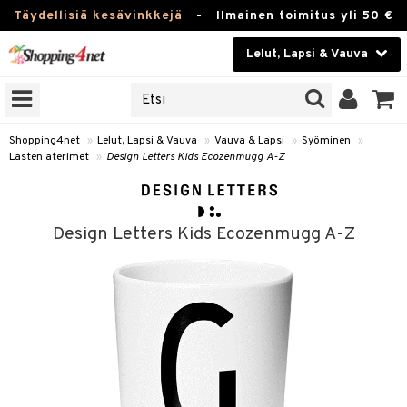
Täydellisiä kesävinkkejä
-
Ilmainen toimitus yli 50 €
Lelut, Lapsi & Vauva
ERKKEJÄ
Kauneudenhoito
JAT
UOTTEITA
Piilolinssit
Shopping4net
»
Lelut, Lapsi & Vauva
»
Vauva & Lapsi
»
Syöminen
»
Lasten aterimet
»
Design Letters Kids Ecozenmugg A-Z
Luontaistuotteet
u
Apteekki
lumateriaalit
Design Letters Kids Ecozenmugg A-Z
atteet
lusetti
lukirjat
Fitness
pi
kirjat
t
Koti & Sisustus
gingsit
ut
rvikkeet
rjat
atteet & Sukat
lelut
Lelut, Lapsi & Vauva
luvaha
pelit
vot
Tuotemerkkejä
oradat
ja maalaa
et
t
alaa
Kampanjat
ot
 Real
Lapsi
otteet
it
lentereita
alaa
elit