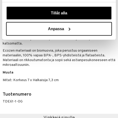
samlat in när du har använt deras tjänster. Du godkänner
Näe kaikki ale-löydöt »
våra cookies vid fortsatt användande av vår webbplats.
Tillåt alla
Tuotetieto
Anpassa
Design Letters Ecozenmugg A-Z on persoonallinen lasten muksi
Ecozen-materiaalista. Mukeihin on painettu kirjain, mikä tekee niistä
henkilökohtaisen jokaiselle lapselle. Mainio lahjaidea lapsen ikää
katsomatta.
Ecozen materiaali on biomuovia, joka perustuu orgaaniseen
materiaaliin, 100% vapaa BPA-, BPS-yhdisteistä ja flataateista.
Materiaali on rikkoutumatonta ja sopii sekä astianpesukoneeseen että
mikroaaltouuniin.
Muuta
Mitat: Korkeus 7 x Halkaisija 7,3 cm
Tuotenumero
TDE61-1-0G
Vinkkejä sinulle