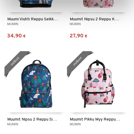
Muumi Viuhti Reppu Seikkailu Sininen
Muumit Nipsu 2 Reppu Kurpitsa Roosa
MUMIN
MUMIN
34,90
27,90
€
€
uutuus
uutuus
Muumit Nipsu 2 Reppu Sininen
Muumit Pikku Myy Reppu Sieniretki Roosa
MUMIN
MUMIN