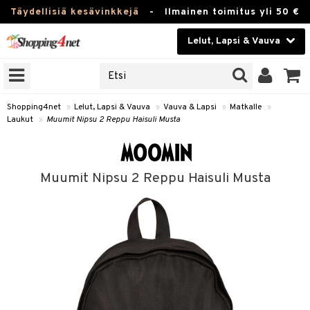
Täydellisiä kesävinkkejä
-
Ilmainen toimitus yli 50 €
Lelut, Lapsi & Vauva
ERKKEJÄ
Kauneudenhoito
JAT
UOTTEITA
Piilolinssit
Shopping4net
»
Lelut, Lapsi & Vauva
»
Vauva & Lapsi
»
Matkalle
»
Laukut
»
Muumit Nipsu 2 Reppu Haisuli Musta
Luontaistuotteet
u
Apteekki
lumateriaalit
Muumit Nipsu 2 Reppu Haisuli Musta
atteet
lusetti
lukirjat
Fitness
pi
kirjat
t
Koti & Sisustus
gingsit
ut
rvikkeet
rjat
atteet & Sukat
lelut
Lelut, Lapsi & Vauva
luvaha
pelit
vot
Tuotemerkkejä
oradat
ja maalaa
et
t
alaa
Kampanjat
ot
 Real
Lapsi
otteet
it
lentereita
alaa
elit