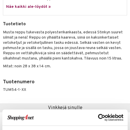
Näe kaikki ale-löydöt »
umi
le
Tuotetieto
 Patrol
Musta reppu tukevasta polyesterikankaasta, edessä Stinkyn suuret
silmät ja nenä! Reppu on ylhäältä kaareva, siinä on kaksinkertaiset
pi Pitkätossu
vetoketjut ja vetoketjullinen tasku edessä. Selkää vasten on kevyt
sa Possu
pehmuste ja sisällä on tasku, jossa on joustava reuna selkää vasten.
Reppu on vettähylkivä ja siinä on säädettävät, pehmustetut
 MASKS
olkahihnat mustana, ylhäällä pieni kantokahva. Tilavuus noin 15 litraa.
Mitat: noin 28 x 38 x 14 cm.
kemon
ållan
Tuotenumero
er Mario
TUM54-1-XX
ru & Pesonen
Vinkkejä sinulle
uutuus
uutuus