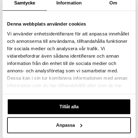
Samtycke
Information
Om
Denna webbplats använder cookies
Vi använder enhetsidentifierare för att anpassa innehållet
och annonserna till användarna, tillhandahålla funktioner
för sociala medier och analysera vår trafik. Vi
Muumi Ruttu Penaali Ystävät Roosa
Muumi Ruttu Penaali Ystävät Sininen
vidarebefordrar även sådana identifierare och annan
MUMIN
MUMIN
information från din enhet till de sociala medier och
annons- och analysföretag som vi samarbetar med.
12,90
12,90
€
€
Dessa kan i sin tur kombinera informationen med annan
information som du har tillhandahållit eller som de har
samlat in när du har använt deras tjänster. Du godkänner
uutuus
uutuus
våra cookies vid fortsatt användande av vår webbplats.
Tillåt alla
Anpassa