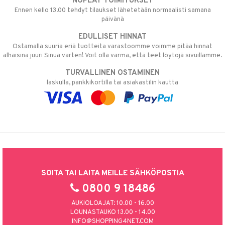
NOPEAT TOIMITUKSET
Ennen kello 13.00 tehdyt tilaukset lähetetään normaalisti samana
päivänä
EDULLISET HINNAT
Ostamalla suuria eriä tuotteita varastoomme voimme pitää hinnat
alhaisina juuri Sinua varten! Voit olla varma, että teet löytöjä sivuillamme.
TURVALLINEN OSTAMINEN
laskulla, pankkikortilla tai asiakastilin kautta
SOITA TAI LAITA MEILLE SÄHKÖPOSTIA
0800 9 18486
AUKIOLOAJAT: 10.00 - 16.00
LOUNASTAUKO 13.00 - 14.00
INFO@SHOPPING4NET.COM