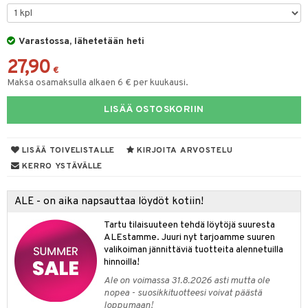
O Minecraft
entarvikkeita
ten Huonekalut
ten aterimet
gformers
inkolasit
ta
blarna
taleikit
elut
GO Ninjago
ens Barn
Varastossa, lähetetään heti
tot
ka- & Säilytyslaatikot
ikat
ut ja lakit
tman
ysitterit
isuus
oleikit
neuvot
27,90
GO Speed Champions
ållan
lytys
tipullot & Tarvikkeet
kalut
starvikkeita
libompa
uviltti
opelit
iviteettilelut
€
spalvelu
Maksa osamaksulla alkaen 6 € per kuukausi.
GO Spidey
ffi Love
gyn vaatteet
ipullot & Tarvikkeet
ut
ney
iilit
elyvaunut
ksiä & vastauksia
LISÄÄ OSTOSKORIIN
O Super Heroes
mintahahmot
ut
ney Prinsessat
ulelut & helistimet
ettävät lelut
tuotetta
ic
apussit
eli
uvajumppa
LISÄÄ TOIVELISTALLE
KIRJOITA ARVOSTELU
 verkkokaupasta
zen
KERRO YSTÄVÄLLE
mähäkkimies
ALE - on aika napsauttaa löydöt kotiin!
ry Potter
Tartu tilaisuuteen tehdä löytöjä suuresta
lo Kitty
ALEstamme. Juuri nyt tarjoamme suuren
valikoiman jännittäviä tuotteita alennetuilla
.L.
hinnoilla!
mmi Lehmä
Ale on voimassa 31.8.2026 asti mutta ole
nopea - suosikkituotteesi voivat päästä
le
loppumaan!