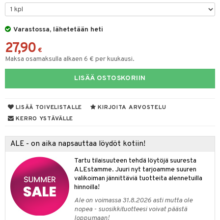
O Minecraft
entarvikkeita
ten Huonekalut
ten aterimet
gformers
inkolasit
ta
blarna
taleikit
elut
GO Ninjago
ens Barn
Varastossa, lähetetään heti
tot
ka- & Säilytyslaatikot
ikat
ut ja lakit
tman
ysitterit
isuus
oleikit
neuvot
27,90
GO Speed Champions
ållan
lytys
tipullot & Tarvikkeet
kalut
starvikkeita
libompa
uviltti
opelit
iviteettilelut
€
spalvelu
Maksa osamaksulla alkaen 6 € per kuukausi.
GO Spidey
ffi Love
gyn vaatteet
ipullot & Tarvikkeet
ut
ney
iilit
elyvaunut
ksiä & vastauksia
LISÄÄ OSTOSKORIIN
O Super Heroes
mintahahmot
ut
ney Prinsessat
ulelut & helistimet
ettävät lelut
tuotetta
ic
apussit
eli
uvajumppa
LISÄÄ TOIVELISTALLE
KIRJOITA ARVOSTELU
 verkkokaupasta
zen
KERRO YSTÄVÄLLE
mähäkkimies
ALE - on aika napsauttaa löydöt kotiin!
ry Potter
Tartu tilaisuuteen tehdä löytöjä suuresta
lo Kitty
ALEstamme. Juuri nyt tarjoamme suuren
valikoiman jännittäviä tuotteita alennetuilla
.L.
hinnoilla!
mmi Lehmä
Ale on voimassa 31.8.2026 asti mutta ole
nopea - suosikkituotteesi voivat päästä
le
loppumaan!