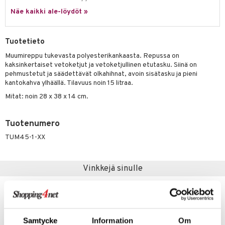
Näe kaikki ale-löydöt »
umi
le
Tuotetieto
 Patrol
Muumireppu tukevasta polyesterikankaasta. Repussa on
kaksinkertaiset vetoketjut ja vetoketjullinen etutasku. Siinä on
pi Pitkätossu
pehmustetut ja säädettävät olkahihnat, avoin sisätasku ja pieni
sa Possu
kantokahva ylhäällä. Tilavuus noin 15 litraa.
Mitat: noin 28 x 38 x 14 cm.
 MASKS
kemon
Tuotenumero
ållan
TUM45-1-XX
er Mario
Vinkkejä sinulle
ru & Pesonen
uutuus
uutuus
Samtycke
Information
Om