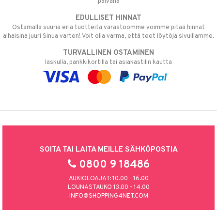
päivänä
EDULLISET HINNAT
Ostamalla suuria eriä tuotteita varastoomme voimme pitää hinnat
alhaisina juuri Sinua varten! Voit olla varma, että teet löytöjä sivuillamme.
TURVALLINEN OSTAMINEN
laskulla, pankkikortilla tai asiakastilin kautta
SOITA TAI LAITA MEILLE SÄHKÖPOSTIA
0800 9 18486
AUKIOLOAJAT: 10.00 - 16.00
LOUNASTAUKO 13.00 - 14.00
INFO@SHOPPING4NET.COM