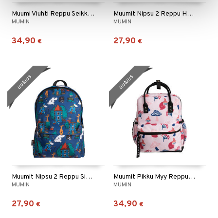
Muumi Viuhti Reppu Seikkailu Sininen
Muumit Nipsu 2 Reppu Haisuli Musta
MUMIN
MUMIN
34,90
27,90
€
€
uutuus
uutuus
Muumit Nipsu 2 Reppu Sininen
Muumit Pikku Myy Reppu Sieniretki Roosa
MUMIN
MUMIN
27,90
34,90
€
€