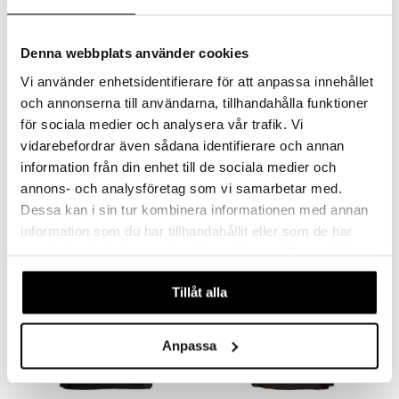
Denna webbplats använder cookies
Vi använder enhetsidentifierare för att anpassa innehållet
och annonserna till användarna, tillhandahålla funktioner
för sociala medier och analysera vår trafik. Vi
Muumi Ruttu Penaali Ystävät Roosa
Muumi Ruttu Penaali Ystävät Sininen
MUMIN
MUMIN
vidarebefordrar även sådana identifierare och annan
information från din enhet till de sociala medier och
12,90
12,90
€
€
annons- och analysföretag som vi samarbetar med.
Dessa kan i sin tur kombinera informationen med annan
information som du har tillhandahållit eller som de har
uutuus
uutuus
samlat in när du har använt deras tjänster. Du godkänner
våra cookies vid fortsatt användande av vår webbplats.
Tillåt alla
Anpassa