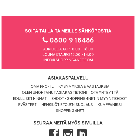
SOITA TAI LAITA MEILLE SÄHKÖPOSTIA
0800 9 18486
AUKIOLOAJAT: 10.00 - 16.00
LOUNASTAUKO 13.00 - 14.00
INFO@SHOPPING4NET.COM
ASIAKASPALVELU
OMA PROFIILI
KYSYMYKSIÄ & VASTAUKSIA
OLEN UNOHTANUT ASIAKASTIETONI
OTA YHTEYTTÄ
EDULLISET HINNAT
EHDOT - SHOPPING4NETIN MYYNTIEHDOT
EVÄSTEET
HENKILÖTIETOJEN SUOJAUS
KUMPPANIKSI
SHOPPING4NET
SEURAA MEITÄ MYÖS SIVUILLA