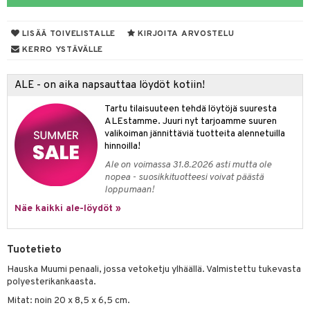
aunutarvikkeita
leich-Wild Life
it & Tarvikkeet
GO Bluey
vous
y Born
oti
le
LISÄÄ TOIVELISTALLE
KIRJOITA ARVOSTELU
 Zhu Pets
O City
bie
ndby
ossa
elut
na/Äiti
KERRO YSTÄVÄLLE
O Classic
comelon
dby Tukholma
kut
kaus & imetys
bil
us
ALE - on aika napsauttaa löydöt kotiin!
O Creator
ney Prinsessat
umi
eenvarjot
istelu
ut
nen
Tartu tilaisuuteen tehdä löytöjä suuresta
GO Disney
by's Dollhouse
pi Laiva
mput
o
lalaput
ohjattavat
keet
ALEstamme. Juuri nyt tarjoamme suuren
valikoiman jännittäviä tuotteita alennetuilla
O Disney Princess
py Friends
pi Pitkätossu Huvikumpu
ten Huonekalut
badabado
ten aterimet
inkolasit
a & Palikat
ta
hinnoilla!
GO DUPLO
.L.
Ale on voimassa 31.8.2026 asti mutta ole
tot
ki
ka- & Säilytyslaatikot
ut ja lakit
O Builder
ysitterit
tuja hahmoja
isuus
nopea - suosikkituotteesi voivat päästä
O Friends
gtoys
loppumaan!
lytys
tipullot & Tarvikkeet
starvikkeita
omag
uviltti
ot
kit
Näe kaikki ale-löydöt »
O Minecraft
entarvikkeita
gyn vaatteet
ipullot & Tarvikkeet
ut
gformers
iilit
blarna
taleikit
elut
GO Ninjago
ens Barn
ut
ikat
ulelut & helistimet
tman
oleikit
neuvot
Tuotetieto
GO Speed Champions
ållan
apussit
kalut
uvajumppa
libompa
opelit
iviteettilelut
Hauska Muumi penaali, jossa vetoketju ylhäällä. Valmistettu tukevasta
GO Spidey
polyesterikankaasta.
ffi Love
ney
elyvaunut
Mitat: noin 20 x 8,5 x 6,5 cm.
O Super Heroes
mintahahmot