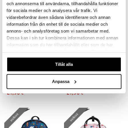
och annonserna till användarna, tillhandahålla funktioner
 MASKS
för sociala medier och analysera vår trafik. Vi
vidarebefordrar även sådana identifierare och annan
kemon
uutuus
uutuus
information från din enhet till de sociala medier och
ållan
annons- och analysföretag som vi samarbetar med.
Dessa kan i sin tur kombinera informationen med annan
er Mario
information som du har tillhandahållit eller som de har
ru & Pesonen
samlat in när du har använt deras tjänster. Du godkänner
våra cookies vid fortsatt användande av vår webbplats.
Tillåt alla
Muumit Nipsu 2 Reppu Haisuli Musta
Muumit Nipsu 2 Reppu Kurpitsa Roosa
Anpassa
MUMIN
MUMIN
27,90
27,90
€
€
uutuus
uutuus