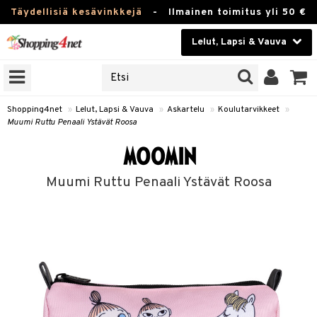
Täydellisiä kesävinkkejä
-
Ilmainen toimitus yli 50 €
Lelut, Lapsi & Vauva
ERKKEJÄ
Kauneudenhoito
JAT
UOTTEITA
Piilolinssit
Shopping4net
»
Lelut, Lapsi & Vauva
»
Askartelu
»
Koulutarvikkeet
»
Muumi Ruttu Penaali Ystävät Roosa
Luontaistuotteet
u
Apteekki
lumateriaalit
Muumi Ruttu Penaali Ystävät Roosa
lusetti
Fitness
Koti & Sisustus
arvikkeet
Lelut, Lapsi & Vauva
luvaha
Tuotemerkkejä
ja maalaa
Kampanjat