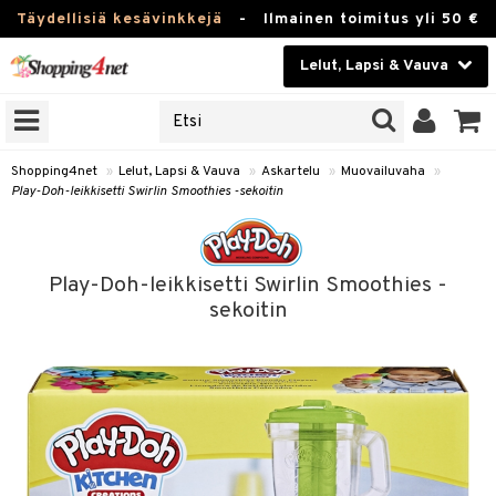
Täydellisiä kesävinkkejä
-
Ilmainen toimitus yli 50 €
Lelut, Lapsi & Vauva
ERKKEJÄ
Kauneudenhoito
JAT
UOTTEITA
Piilolinssit
Shopping4net
»
Lelut, Lapsi & Vauva
»
Askartelu
»
Muovailuvaha
»
Play-Doh-leikkisetti Swirlin Smoothies -sekoitin
Luontaistuotteet
u
Apteekki
lumateriaalit
Play-Doh-leikkisetti Swirlin Smoothies -
lusetti
Fitness
sekoitin
Koti & Sisustus
rvikkeet
Lelut, Lapsi & Vauva
luvaha
Tuotemerkkejä
ja maalaa
Kampanjat