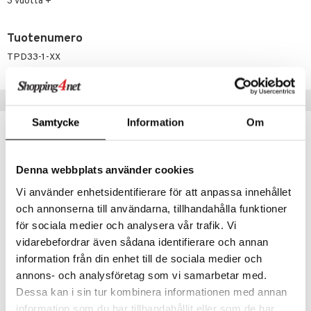
ney Prinsessat
3 vuotta +
ettävät lelut
ic
eli
Tuotenumero
zen
TPD33-1-XX
mähäkkimies
ry Potter
Suositut tuotteet
lo Kitty
Samtycke
Information
Om
.L.
mmi Lehmä
Denna webbplats använder cookies
le
Vi använder enhetsidentifierare för att anpassa innehållet
och annonserna till användarna, tillhandahålla funktioner
umi
för sociala medier och analysera vår trafik. Vi
le
vidarebefordrar även sådana identifierare och annan
information från din enhet till de sociala medier och
 Patrol
annons- och analysföretag som vi samarbetar med.
Artkids Pet Friends Muovailuvaha muoteilla
Kärnan Muovailuvaha 10 Purkkia
pi Pitkätossu
ARTKIDS
EGMONT KÄRNAN
Dessa kan i sin tur kombinera informationen med annan
information som du har tillhandahållit eller som de har
sa Possu