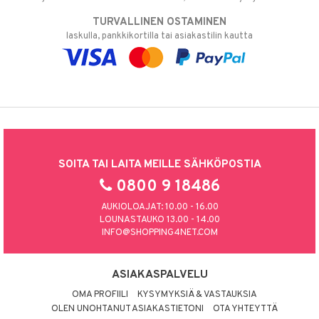
TURVALLINEN OSTAMINEN
laskulla, pankkikortilla tai asiakastilin kautta
SOITA TAI LAITA MEILLE SÄHKÖPOSTIA
0800 9 18486
AUKIOLOAJAT: 10.00 - 16.00
LOUNASTAUKO 13.00 - 14.00
INFO@SHOPPING4NET.COM
ASIAKASPALVELU
OMA PROFIILI
KYSYMYKSIÄ & VASTAUKSIA
OLEN UNOHTANUT ASIAKASTIETONI
OTA YHTEYTTÄ