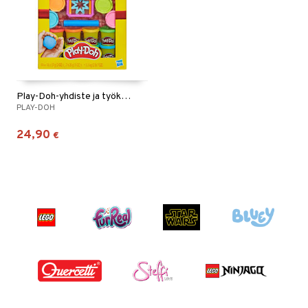
Play-Doh-yhdiste ja työkalut -lahjasetti
PLAY-DOH
24,90
€