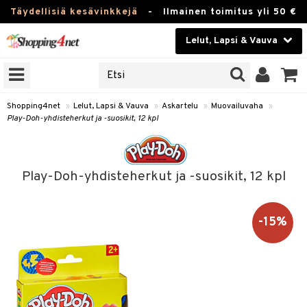
Täydellisiä kesävinkkejä
-
Ilmainen toimitus yli 50 €
Lelut, Lapsi & Vauva
ERKKEJÄ
Kauneudenhoito
JAT
UOTTEITA
Piilolinssit
Shopping4net
»
Lelut, Lapsi & Vauva
»
Askartelu
»
Muovailuvaha
»
Play-Doh-yhdisteherkut ja -suosikit, 12 kpl
Luontaistuotteet
u
Apteekki
lumateriaalit
Play-Doh-yhdisteherkut ja -suosikit, 12 kpl
lusetti
Fitness
Koti & Sisustus
-15%
rvikkeet
Lelut, Lapsi & Vauva
luvaha
Tuotemerkkejä
ja maalaa
Kampanjat