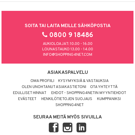
SOITA TAI LAITA MEILLE SÄHKÖPOSTIA
0800 9 18486
AUKIOLOAJAT: 10.00 - 16.00
LOUNASTAUKO 13.00 - 14.00
INFO@SHOPPING4NET.COM
ASIAKASPALVELU
OMA PROFIILI
KYSYMYKSIÄ & VASTAUKSIA
OLEN UNOHTANUT ASIAKASTIETONI
OTA YHTEYTTÄ
EDULLISET HINNAT
EHDOT - SHOPPING4NETIN MYYNTIEHDOT
EVÄSTEET
HENKILÖTIETOJEN SUOJAUS
KUMPPANIKSI
SHOPPING4NET
SEURAA MEITÄ MYÖS SIVUILLA