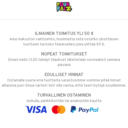
ILMAINEN TOIMITUS YLI 50 €
Aina maksuton vaihtoehto, huolimatta siitä ostatko yksittäisen
tuotteen tai koko tilauksellesi joka ylittää 50 €.
NOPEAT TOIMITUKSET
Ennen kello 13.00 tehdyt tilaukset lähetetään normaalisti samana
päivänä
EDULLISET HINNAT
Ostamalla suuria eriä tuotteita varastoomme voimme pitää hinnat
alhaisina juuri Sinua varten! Voit olla varma, että teet löytöjä sivuillamme.
TURVALLINEN OSTAMINEN
laskulla, pankkikortilla tai asiakastilin kautta