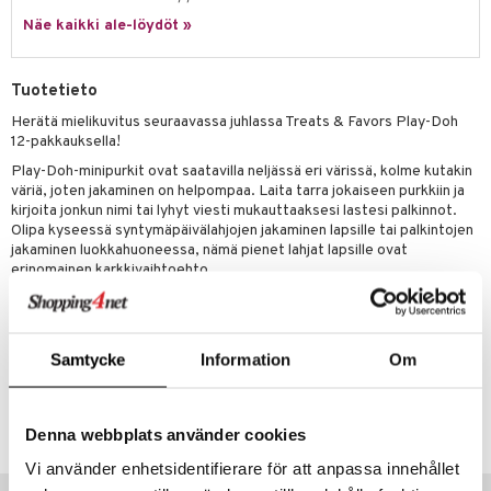
ney Prinsessat
ettävät lelut
Näe kaikki ale-löydöt »
ic
eli
zen
Tuotetieto
mähäkkimies
Herätä mielikuvitus seuraavassa juhlassa Treats & Favors Play-Doh
12-pakkauksella!
ry Potter
Play-Doh-minipurkit ovat saatavilla neljässä eri värissä, kolme kutakin
lo Kitty
väriä, joten jakaminen on helpompaa. Laita tarra jokaiseen purkkiin ja
kirjoita jonkun nimi tai lyhyt viesti mukauttaaksesi lastesi palkinnot.
.L.
Olipa kyseessä syntymäpäivälahjojen jakaminen lapsille tai palkintojen
jakaminen luokkahuoneessa, nämä pienet lahjat lapsille ovat
mmi Lehmä
erinomainen karkkivaihtoehto.
le
Muuta
2 vuotta+
umi
Samtycke
Information
Om
le
Tuotenumero
 Patrol
TPD56-1-XX
Denna webbplats använder cookies
pi Pitkätossu
Vi använder enhetsidentifierare för att anpassa innehållet
Vinkkejä sinulle
sa Possu