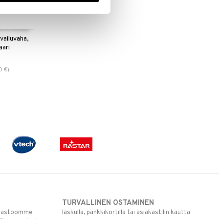
ailuvaha,
aari
0
€
)
TURVALLINEN OSTAMINEN
varastoomme
laskulla, pankkikortilla tai asiakastilin kautta