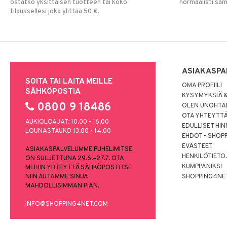
ostatko yksittäisen tuotteen tai koko
normaalisti sa
tilauksellesi joka ylittää 50 €.
ASIAKASPA
SOITA TAI LAITA MEILLE
OMA PROFIILI
SÄHKÖPOSTIA
KYSYMYKSIÄ &
0800 9 18486
OLEN UNOHTAN
OTA YHTEYTT
AUKIOLOAJAT: 10.00 - 16.00
EDULLISET HI
LOUNASTAUKO 13.00 - 14.00
EHDOT - SHOP
EVÄSTEET
ASIAKASPALVELUMME PUHELIMITSE
HENKILÖTIETO
ON SULJETTUNA 29.6.–27.7. OTA
KUMPPANIKSI
MEIHIN YHTEYTTÄ SÄHKÖPOSTITSE
NIIN AUTAMME SINUA
SHOPPING4NE
MAHDOLLISIMMAN PIAN.
INFO@SHOPPING4NET.COM