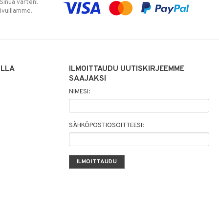
 Sinua varten!
sivuillamme.
ILLA
ILMOITTAUDU UUTISKIRJEEMME
SAAJAKSI
NIMESI:
SÄHKÖPOSTIOSOITTEESI: