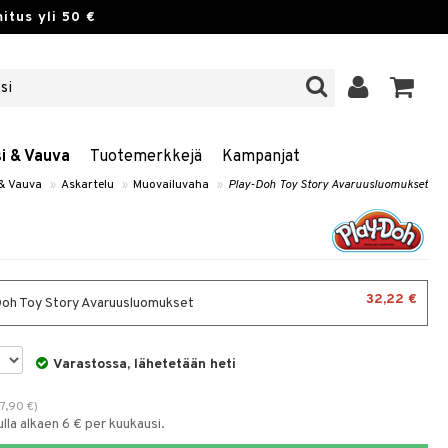
itus yli 50 €
si & Vauva
Tuotemerkkejä
Kampanjat
 & Vauva
»
Askartelu
»
Muovailuvaha
»
Play-Doh Toy Story Avaruusluomukset
32,22 €
oh Toy Story Avaruusluomukset
Varastossa, lähetetään heti
7,90
€
)
la alkaen 6 € per kuukausi.