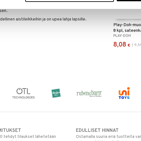
istavat esiin hauskoja teeskentelyköysiä. Aseta yksi
 sen.
llinen aistileikkeihin ja on upea lahja lapsille.
Play-Doh-muov
8 kpl, sateenk
PLAY-DOH
8,08
(
9,5
€
MITUKSET
EDULLISET HINNAT
00 tehdyt tilaukset lähetetään
Ostamalla suuria eriä tuotteita 