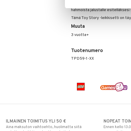
lassotarvikettaan, kun lapset pur
Paw Patrol
hahmoista jalustalle esitelläksesi
Peppi Pitkätossu
Tämä Toy Story -leikkisetti on täyde
Pipsa Possu
Muuta
PJ MASKS
Pokemon
3 vuotta+
Skrållan
Super Mario
Tuotenumero
Viiru & Pesonen
TPD59-1-XX
ILMAINEN TOIMITUS YLI 50 €
NOPEAT TOI
Aina maksuton vaihtoehto, huolimatta siitä
Ennen kello 13.