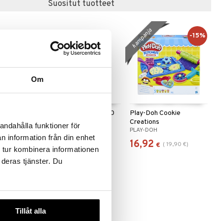
Suositut tuotteet
kampanja
-15%
Om
riends
Kärnan Muovailuvaha 10
Play-Doh Cookie
muoteilla
Purkkia
Creations
andahålla funktioner för
EGMONT KÄRNAN
PLAY-DOH
n information från din enhet
6,50
16,92
(
19,90
€
)
€
€
 tur kombinera informationen
 deras tjänster. Du
-15%
Tillåt alla