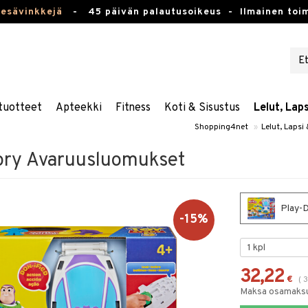
kesävinkkejä
-
45 päivän palautusoikeus -
Ilmainen toim
tuotteet
Apteekki
Fitness
Koti & Sisustus
Lelut, Lap
Shopping4net
»
Lelut, Lapsi
ory Avaruusluomukset
Play-D
-15%
32,22
€
(
3
Maksa osamaksul