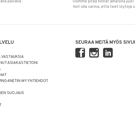
mana päivänä
voimme pitää hinnat alhaisina juuri
Voit olla varma, että teet löytöjä 
LVELU
SEURAA MEITÄ MYÖS SIVU
 VASTAUKSIA
UT ASIAKASTIETONI
Ä
NNAT
PING4NETIN MYYNTIEHDOT
JEN SUOJAUS
T