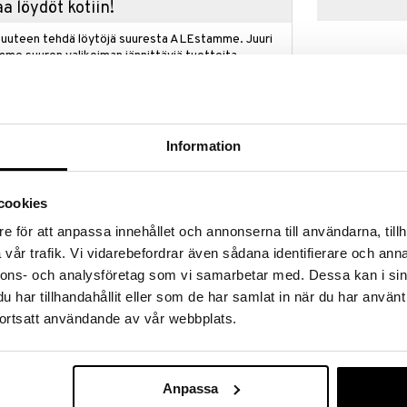
a löydöt kotiin!
isuuteen tehdä löytöjä suuresta ALEstamme. Juuri
mme suuren valikoiman jännittäviä tuotteita
a hinnoilla!
massa 31.8.2026 asti mutta ole nopea -
otteesi voivat päästä loppumaan!
i ale-löydöt »
Information
cookies
Artkids Pet F
en ja sen yli Play-Doh Toy Story Space Creations -
Muovailuvaha 
e för att anpassa innehållet och annonserna till användarna, tillh
ARTKIDS
vår trafik. Vi vidarebefordrar även sådana identifierare och anna
7,90
varuusseikkailuja avaruusraketin, Woody- ja Buzz
€
nnons- och analysföretag som vi samarbetar med. Dessa kan i sin
 ja hauskojen Play-Doh-tarvikkeiden avulla.
har tillhandahållit eller som de har samlat in när du har använt
leikkejä saaden avaruusraketin näyttämään siltä kuin
ortsatt användande av vår webbplats.
kampanja
kaasujen avulla ja käytä sisäänrakennettuja
a hahmoja, kuten avaruusolentoja ja pahaa keisari
Anpassa
r seikkailuun jetpack-tarvikkeen ja DOH-IFIERATUN
le käsilleen ja jaloilleen. Woody voi myös pitää