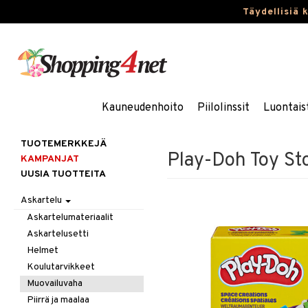
Täydellisiä 
Kauneudenhoito
Piilolinssit
Luontais
TUOTEMERKKEJÄ
Play-Doh Toy St
KAMPANJAT
UUSIA TUOTTEITA
Askartelu
Askartelumateriaalit
Askartelusetti
Helmet
Koulutarvikkeet
Muovailuvaha
Piirrä ja maalaa