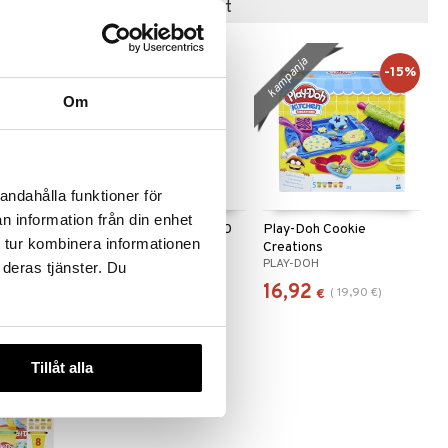
Suositut tuotteet
kampanja
-15%
Om
andahålla funktioner för
n information från din enhet
riends
Kärnan Muovailuvaha 10
Play-Doh Cookie
 tur kombinera informationen
muoteilla
Purkkia
Creations
EGMONT KÄRNAN
PLAY-DOH
 deras tjänster. Du
6,50
16,92
(
19,90
€
)
€
€
Tillåt alla
-15%