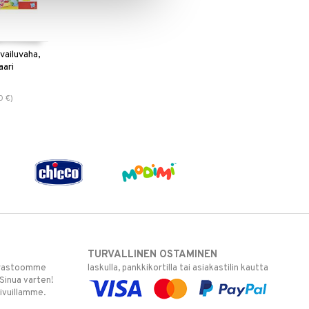
ailuvaha,
aari
0
€
)
TURVALLINEN OSTAMINEN
varastoomme
laskulla, pankkikortilla tai asiakastilin kautta
 Sinua varten!
sivuillamme.