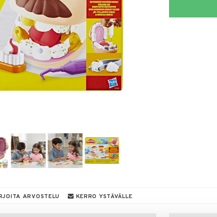
RJOITA ARVOSTELU
KERRO YSTÄVÄLLE