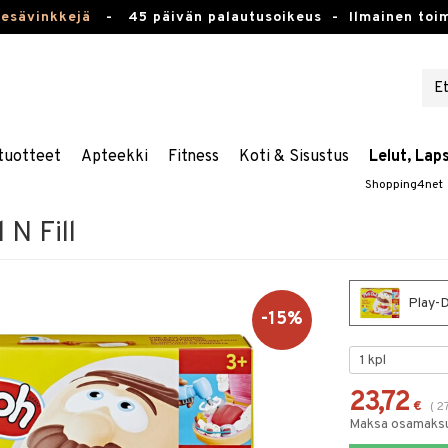
kesävinkkejä
-
45 päivän palautusoikeus -
Ilmainen toim
tuotteet
Apteekki
Fitness
Koti & Sisustus
Lelut, Lap
Shopping4net
 N Fill
Play-Do
-15%
23,72
€
(
2
Maksa osamaksul