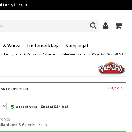
itus yli 50 €
si & Vauva
Tuotemerkkejä
Kampanjat
»
Lelut, Lapsi & Vauva
»
Askartelu
»
Muovailuvaha
»
Play-Doh Dr Drill N Fill
23,72 €
h Dr Drill N Fill
Varastossa, lähetetään heti
7,90
€
)
la alkaen 5 € per kuukausi.