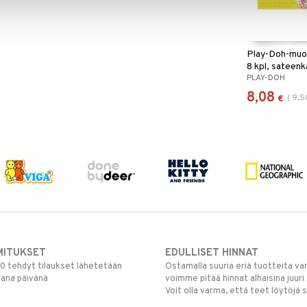
Play-Doh-muov
8 kpl, sateenk
PLAY-DOH
8,08
(
9,5
€
MITUKSET
EDULLISET HINNAT
00 tehdyt tilaukset lähetetään
Ostamalla suuria eriä tuotteita 
mana päivänä
voimme pitää hinnat alhaisina juuri
Voit olla varma, että teet löytöjä 