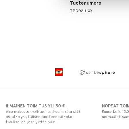
Tuotenumero
Paw Patrol
TPD02-1-XX
Peppi Pitkätossu
Pipsa Possu
PJ MASKS
Pokemon
Skrållan
Super Mario
Viiru & Pesonen
ILMAINEN TOIMITUS YLI 50 €
NOPEAT TOI
Aina maksuton vaihtoehto, huolimatta siitä
Ennen kello 13.
ostatko yksittäisen tuotteen tai koko
normaalisti sa
tilauksellesi joka ylittää 50 €.