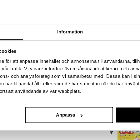
a löydöt kotiin!
isuuteen tehdä löytöjä suuresta ALEstamme. Juuri
mme suuren valikoiman jännittäviä tuotteita
a hinnoilla!
Information
massa 31.8.2026 asti mutta ole nopea -
otteesi voivat päästä loppumaan!
i ale-löydöt »
cookies
e för att anpassa innehållet och annonserna till användarna, tillh
vår trafik. Vi vidarebefordrar även sådana identifierare och anna
Artkids Pet F
koskaan ollut hauskempaa käydä hammaslääkärillä!
nnons- och analysföretag som vi samarbetar med. Dessa kan i sin
Muovailuvaha 
aat muotoiltua hampaat ja hammasraudat , jotta
ARTKIDS
har tillhandahållit eller som de har samlat in när du har använt
 Onko potilaan hampaassa reikä? Käytä äänekästä
7,90
ortsatt användande av vår webbplats.
a hammasharjaa! Potilaspää toimitetaan viiden PLAY-
€
yös sähköpora, pinsetit, hammasharja,
.
kampanja
Anpassa