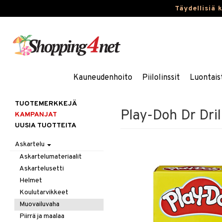
Täydellisiä 
Kauneudenhoito
Piilolinssit
Luontais
TUOTEMERKKEJÄ
Play-Doh Dr Drill
KAMPANJAT
UUSIA TUOTTEITA
Askartelu
Askartelumateriaalit
Askartelusetti
Helmet
Koulutarvikkeet
Muovailuvaha
Piirrä ja maalaa