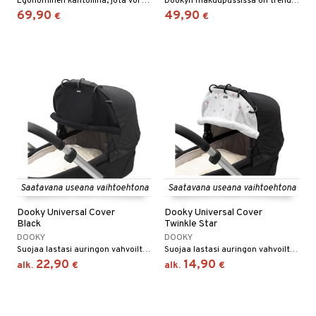
Egonominen kantoliina, jota voi käyttää monella tapaa.
Dookyn makuupussissa on trendikäs materiaali, joka vaihtaa väriä eri valossa.
69,90
49,90
€
€
umi
le
 Patrol
pi Pitkätossu
sa Possu
 MASKS
kemon
ållan
Saatavana useana vaihtoehtona
Saatavana useana vaihtoehtona
er Mario
Dooky Universal Cover
Dooky Universal Cover
Black
Twinkle Star
ru & Pesonen
DOOKY
DOOKY
Suojaa lastasi auringon vahvoilta säteiltä.
Suojaa lastasi auringon vahvoilta säteiltä.
22,90
14,90
alk.
€
alk.
€