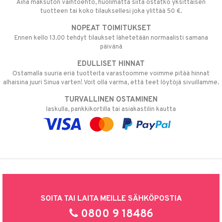
Aina maksuton vaihtoehto, huolimatta siitä ostatko yksittäisen
tuotteen tai koko tilauksellesi joka ylittää 50 €.
NOPEAT TOIMITUKSET
Ennen kello 13.00 tehdyt tilaukset lähetetään normaalisti samana
päivänä
EDULLISET HINNAT
Ostamalla suuria eriä tuotteita varastoomme voimme pitää hinnat
alhaisina juuri Sinua varten! Voit olla varma, että teet löytöjä sivuillamme.
TURVALLINEN OSTAMINEN
laskulla, pankkikortilla tai asiakastilin kautta
SOITA TAI LAITA MEILLE SÄHKÖPOSTIA
0800 9 18486