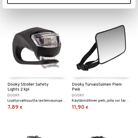
Dooky Stroller Safety
Dooky Turvaistuimen Pieni
Lights 2 kpl
Peili
DOOKY
DOOKY
Lisäturvallisuutta lastenvaunujen valoilla.
Käytännöllinen peili, jolla voi tarkkailla lasta auton takapenkillä.
7,89
11,90
€
€