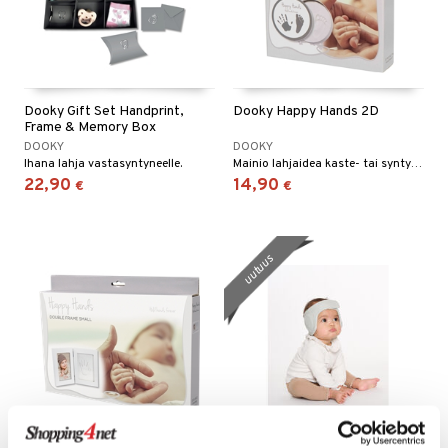
Dooky Gift Set Handprint,
Dooky Happy Hands 2D
Frame & Memory Box
DOOKY
DOOKY
Ihana lahja vastasyntyneelle.
Mainio lahjaidea kaste- tai syntymäpäivälahjaksi.
22,90
14,90
€
€
uutuus