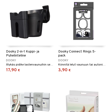
Dooky 2-in-1 Kuppi- ja
Dooky Connect Rings 5-
Puhelinteline
pack
DOOKY
DOOKY
Älykäs pidike lastenvaunuihin sekä puhelimelle että kupille.
Kiinnitä lelut vaunuun tai autonistuimeen.
17,90
3,90
€
€