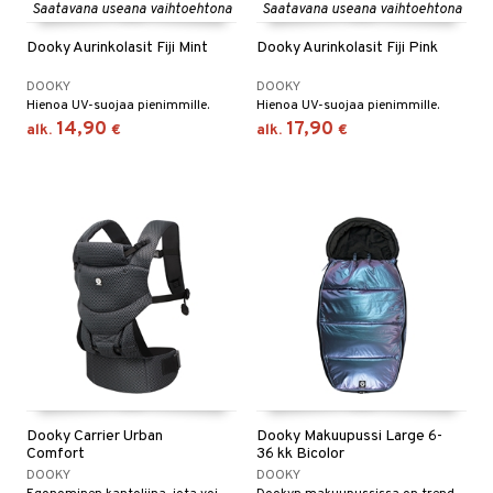
Saatavana useana vaihtoehtona
Saatavana useana vaihtoehtona
O Minecraft
entarvikkeita
gyn vaatteet
ipullot & Tarvikkeet
ut
gformers
iilit
blarna
taleikit
elut
Dooky Aurinkolasit Fiji Mint
Dooky Aurinkolasit Fiji Pink
GO Ninjago
ens Barn
ut
ikat
ulelut & helistimet
tman
oleikit
neuvot
DOOKY
DOOKY
GO Speed Champions
ållan
Hienoa UV-suojaa pienimmille.
Hienoa UV-suojaa pienimmille.
apussit
kalut
uvajumppa
libompa
opelit
iviteettilelut
14,90
17,90
alk.
€
alk.
€
GO Spidey
ffi Love
ney
elyvaunut
O Super Heroes
mintahahmot
ney Prinsessat
ettävät lelut
ic
eli
zen
mähäkkimies
ry Potter
lo Kitty
.L.
Dooky Carrier Urban
Dooky Makuupussi Large 6-
mmi Lehmä
Comfort
36 kk Bicolor
DOOKY
DOOKY
le