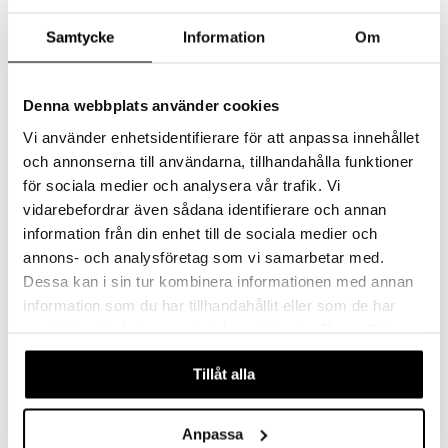
Dooky Happy Hands Taulu
Dooky Headband
Kädenjälki
Korvasuoja Harmaa
Samtycke
Information
Om
DOOKY
DOOKY
Puuraami, jossa on tilaa käden/jalanjäljille ja kuvalle.
Kevyt, säädettävä ja erityisen pehmeä kuulonsuojain!
17,90
19,90
€
€
Denna webbplats använder cookies
Vi använder enhetsidentifierare för att anpassa innehållet
och annonserna till användarna, tillhandahålla funktioner
uutuus
för sociala medier och analysera vår trafik. Vi
vidarebefordrar även sådana identifierare och annan
information från din enhet till de sociala medier och
annons- och analysföretag som vi samarbetar med.
Dessa kan i sin tur kombinera informationen med annan
information som du har tillhandahållit eller som de har
samlat in när du har använt deras tjänster. Du godkänner
våra cookies vid fortsatt användande av vår webbplats.
Dooky Korvasuoja 2-in-1
Dooky Potkusuoja
Tillåt alla
DOOKY
DOOKY
Kuulonsuojaimet, jotka sopivat syntymästä lähtien ja kasvavat lapsen mukana.
Suojaa autoa lialta ja kengänjäljiltä.
Anpassa
39,90
14,90
€
€