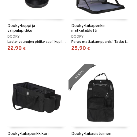
Dooky-kuppi ja
Dooky-takapenkin
välipalapidike
matkatabletti
DOOKY
DOOKY
Lastenvaunujen pidike sopii kupille ja välipaloille.
Paras matkakumppanisi! Tasku iPadille, jossa on paljon säilytystilaa ja pöytä, jossa voit istua ja askarrella autossa.
22,90
25,90
€
€
uutuus
Dooky-takapenkkikori
Dooky-takasistuimen