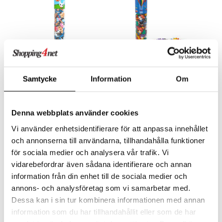
Samtycke
Information
Om
Plus-Plus Bamse & Lille
Plus-Plus Basic Mix Tube
Skutt Putki 240 Osaa
240 Osaa
PLUS PLUS
PLUS PLUS
Luo Bamse ja Lille Skutt Plus-Plus-palikoilla.
Luo upeita hahmoja, lumoavia maisemia ja täysin ainutlaatuisia rakennelmia.
Denna webbplats använder cookies
13,90
11,90
€
€
Vi använder enhetsidentifierare för att anpassa innehållet
och annonserna till användarna, tillhandahålla funktioner
för sociala medier och analysera vår trafik. Vi
vidarebefordrar även sådana identifierare och annan
information från din enhet till de sociala medier och
annons- och analysföretag som vi samarbetar med.
Dessa kan i sin tur kombinera informationen med annan
information som du har tillhandahållit eller som de har