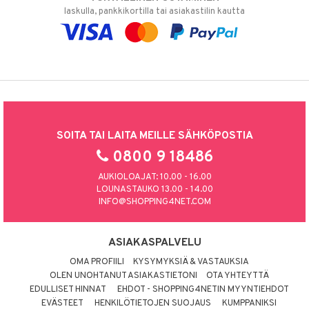
laskulla, pankkikortilla tai asiakastilin kautta
SOITA TAI LAITA MEILLE SÄHKÖPOSTIA
0800 9 18486
AUKIOLOAJAT: 10.00 - 16.00
LOUNASTAUKO 13.00 - 14.00
INFO@SHOPPING4NET.COM
ASIAKASPALVELU
OMA PROFIILI
KYSYMYKSIÄ & VASTAUKSIA
OLEN UNOHTANUT ASIAKASTIETONI
OTA YHTEYTTÄ
EDULLISET HINNAT
EHDOT - SHOPPING4NETIN MYYNTIEHDOT
EVÄSTEET
HENKILÖTIETOJEN SUOJAUS
KUMPPANIKSI