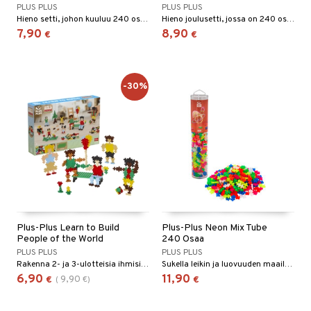
PLUS PLUS
PLUS PLUS
Hieno setti, johon kuuluu 240 osaa sinisin sävyin.
Hieno joulusetti, jossa on 240 osaa punaisin, vihrein, hopeisin ja kullanvärisin sävyin.
7,90
8,90
€
€
-30%
Plus-Plus Learn to Build
Plus-Plus Neon Mix Tube
People of the World
240 Osaa
PLUS PLUS
PLUS PLUS
Rakenna 2- ja 3-ulotteisia ihmisiä ohjeiden avulla.
Sukella leikin ja luovuuden maailmaan Neon Värisekoituksen kanssa!
6,90
11,90
9,90
€
(
€
)
€