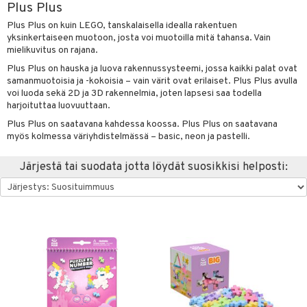
Plus Plus
at
hmot
palakit & Aurinkohatut
sut & UV-vaatteet
evoset & Keinueläimet
0 palaa
lit
aukut
Plus Plus on kuin LEGO, tanskalaisella idealla rakentuen
spalvelu
yksinkertaiseen muotoon, josta voi muotoilla mitä tahansa. Vain
okunta
tlest Pet Shop
aatteet
lut
peli
lit
di
mielikuvitus on rajana.
ksiä & vastauksia
isi
tila
nhoito
t
palapelit
Plus Plus on hauska ja luova rakennussysteemi, jossa kaikki palat ovat
tuotetta
samanmuotoisia ja -kokoisia – vain värit ovat erilaiset. Plus Plus avulla
ajoneuvot
leich - Muinaisajan
pyhuone
parit ja colleget
anicals
miaiset
otia
ien oheistarvikkeet
kit ja käsipyyhkeet
voi luoda sekä 2D ja 3D rakennelmia, joten lapsesi saa todella
 verkkokaupasta
harjoituttaa luovuuttaan.
leich-Hevoset
hkeet
aidat
tnite
vikkeet
ttiö & keittiötarvikkeet
aunutarvikkeita
Plus Plus on saatavana kahdessa koossa. Plus Plus on saatavana
leich-Wild Life
it & Tarvikkeet
GO Bluey
vous
y Born
myös kolmessa väriyhdistelmässä – basic, neon ja pastelli.
oti
le
 Zhu Pets
O City
bie
ndby
ossa
elut
na/Äiti
Järjestä tai suodata jotta löydät suosikkisi helposti:
O Classic
comelon
dby Tukholma
kut
kaus & imetys
bil
us
O Creator
ney Prinsessat
umi
eenvarjot
istelu
ut
nen
GO Disney
by's Dollhouse
pi Laiva
mput
o
lalaput
ohjattavat
keet
O Disney Princess
py Friends
pi Pitkätossu Huvikumpu
ten Huonekalut
badabado
ten aterimet
inkolasit
a & Palikat
ta
GO DUPLO
.L.
tot
ki
ka- & Säilytyslaatikot
ut ja lakit
O Builder
ysitterit
tuja hahmoja
isuus
O Friends
gtoys
lytys
tipullot & Tarvikkeet
starvikkeita
omag
uviltti
ot
kit