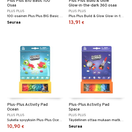
Plus Plus BIG Basic 100
Plus Plus Build & Glow
Osaa
Glow-in-the-dark 360 osaa
umi
PLUS PLUS
PLUS PLUS
100-osainen Plus Plus BIG Basic antaa loputtomat leikkimahdollisuudet.
Plus Plus Build & Glow Glow-in-the-dark 360 osaa on uusi, jännittävä setti leikkimiseen ja rakentamiseen. Luomukset loistavat pimeässä.
le
13,91
Seuraa
€
 Patrol
pi Pitkätossu
sa Possu
 MASKS
kemon
ållan
er Mario
ru & Pesonen
Plus-Plus Activity Pad
Plus-Plus Activity Pad
Ocean
Space
PLUS PLUS
PLUS PLUS
Sukella syvyyksiin Plus-Plus Oceanen Activity Padin kanssa!
Täydellinen ottaa mukaan matkalle!
10,90
Seuraa
€