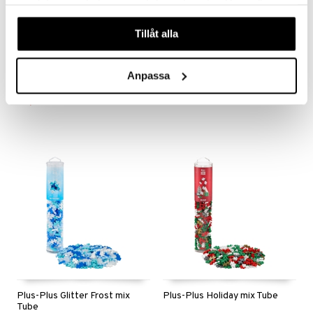
samlat in när du har använt deras tjänster. Du godkänner
våra cookies vid fortsatt användande av vår webbplats.
Tillåt alla
Plus-Plus BIG Bloom 100
Plus-Plus BIG Breeze 100
osaa
Osaa
PLUS PLUS
PLUS PLUS
Anpassa
Täydellinen pienille käsille, joilla on suuria ideoita.
Tutustu Breezeen, erityisesti nuorille luojille suunniteltu!
19,90
Seuraa
€
Plus-Plus Glitter Frost mix
Plus-Plus Holiday mix Tube
Tube