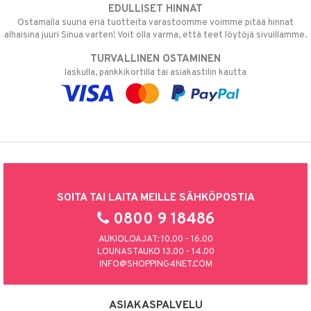
EDULLISET HINNAT
Ostamalla suuria eriä tuotteita varastoomme voimme pitää hinnat
alhaisina juuri Sinua varten! Voit olla varma, että teet löytöjä sivuillamme.
TURVALLINEN OSTAMINEN
laskulla, pankkikortilla tai asiakastilin kautta
SOITA TAI LAITA MEILLE SÄHKÖPOSTIA
0800 9 18486
AUKIOLOAJAT: 10.00 - 16.00
LOUNASTAUKO 13.00 - 14.00
INFO@SHOPPING4NET.COM
ASIAKASPALVELU