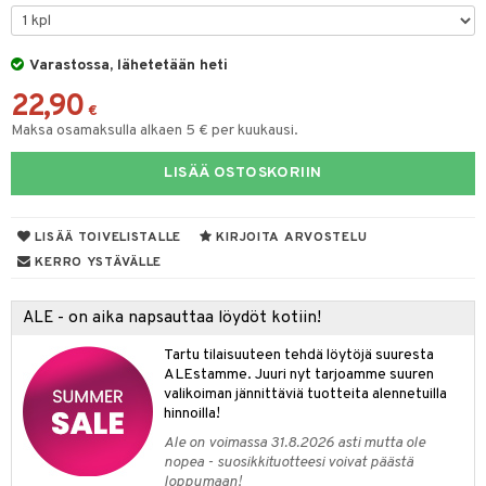
O Minecraft
entarvikkeita
ten Huonekalut
ten aterimet
gformers
inkolasit
ta
blarna
taleikit
elut
GO Ninjago
ens Barn
Varastossa, lähetetään heti
tot
ka- & Säilytyslaatikot
ikat
ut ja lakit
tman
ysitterit
isuus
oleikit
neuvot
22,90
GO Speed Champions
ållan
lytys
tipullot & Tarvikkeet
kalut
starvikkeita
libompa
uviltti
opelit
iviteettilelut
€
spalvelu
Maksa osamaksulla alkaen 5 € per kuukausi.
GO Spidey
ffi Love
gyn vaatteet
ipullot & Tarvikkeet
ut
ney
iilit
elyvaunut
ksiä & vastauksia
LISÄÄ OSTOSKORIIN
O Super Heroes
mintahahmot
ut
ney Prinsessat
ulelut & helistimet
ettävät lelut
tuotetta
ic
apussit
eli
uvajumppa
LISÄÄ TOIVELISTALLE
KIRJOITA ARVOSTELU
 verkkokaupasta
zen
KERRO YSTÄVÄLLE
mähäkkimies
ALE - on aika napsauttaa löydöt kotiin!
ry Potter
Tartu tilaisuuteen tehdä löytöjä suuresta
lo Kitty
ALEstamme. Juuri nyt tarjoamme suuren
valikoiman jännittäviä tuotteita alennetuilla
.L.
hinnoilla!
mmi Lehmä
Ale on voimassa 31.8.2026 asti mutta ole
nopea - suosikkituotteesi voivat päästä
le
loppumaan!