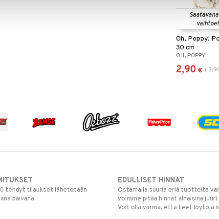
Saatavana
vaihtoe
Oh, Poppy! Po
30 cm
OH, POPPY!
2,90
(
3,9
€
MITUKSET
EDULLISET HINNAT
00 tehdyt tilaukset lähetetään
Ostamalla suuria eriä tuotteita 
mana päivänä
voimme pitää hinnat alhaisina juuri
Voit olla varma, että teet löytöjä 