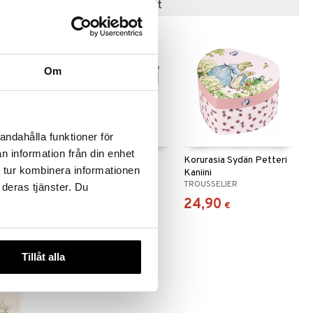
Suositut tuotteet
-20%
Om
andahålla funktioner för
n information från din enhet
kiteltta
Flower Fairies Kukka
Korurasia Sydän Petteri
 tur kombinera informationen
Kaniini
TROUSSELIER
TROUSSELIER
 deras tjänster. Du
23,90
24,90
9,90
€
)
€
€
Tillåt alla
-26%