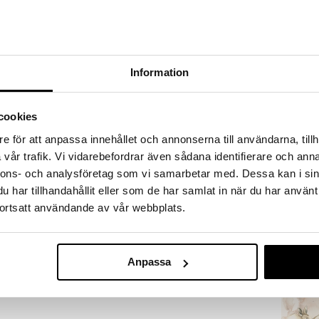
a löydöt kotiin!
isuuteen tehdä löytöjä suuresta ALEstamme. Juuri
mme suuren valikoiman jännittäviä tuotteita
kampanja
a hinnoilla!
Information
massa 31.8.2026 asti mutta ole nopea -
otteesi voivat päästä loppumaan!
i ale-löydöt »
cookies
e för att anpassa innehållet och annonserna till användarna, tillh
vår trafik. Vi vidarebefordrar även sådana identifierare och anna
Babblarna Leik
ki on valkoinen puuraami, johon sopii kuva lapsesta
nnons- och analysföretag som vi samarbetar med. Dessa kan i sin
Pop-Up
in kuuluu raami ja mukana tulevan kipsin jäljen
BABBLARNA
har tillhandahållit eller som de har samlat in när du har använt
in läheiselle ystävälle tai sukulaiselle tai kaunis
23,92
ortsatt användande av vår webbplats.
(
2
ksi. Se on täydellinen setti sisältäen raamin ja
€
ista varten.
Anpassa