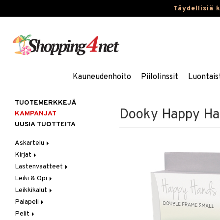
Täydellisiä 
Kauneudenhoito
Piilolinssit
Luontais
TUOTEMERKKEJÄ
Dooky Happy Han
KAMPANJAT
UUSIA TUOTTEITA
Askartelu
Kirjat
Askartelumateriaalit
Lastenvaatteet
Askartelusetti
Askartelukirjat
Leiki & Opi
Helmet
Maalauskirjat
Alaosat
Leikkikalut
Koulutarvikkeet
Päiväkirjat
Alusvaatteet & Sukat
Opetuslelut
Leggingsit
Palapeli
Muovailuvaha
Kengät
Oppimispelit
Ajoneuvot
Pelit
Piirrä ja maalaa
Mekot
Soittimet
Eläimet
1000 palaa
Autoradat