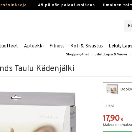
kesävinkkejä
-
45 päivän palautusoikeus -
Ilmainen toim
tuotteet
Apteekki
Fitness
Koti & Sisustus
Lelut, Lap
Shopping4net
»
Lelut, Lapsi & Vauva
»
ds Taulu Kädenjälki
Dooky 
17,90
€
Maksa osamaksul