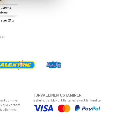
 useana
htona
ster 21 x
0
€
)
TURVALLINEN OSTAMINEN
varastoomme
laskulla, pankkikortilla tai asiakastilin kautta
 Sinua varten!
sivuillamme.