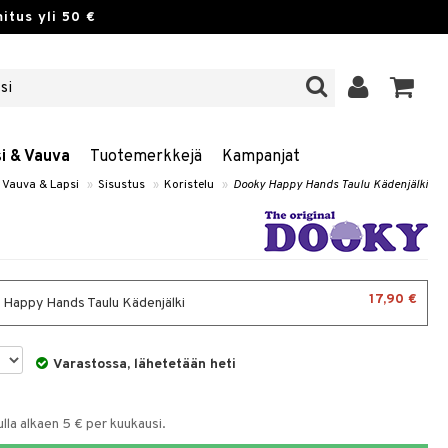
itus yli 50 €
si & Vauva
Tuotemerkkejä
Kampanjat
Vauva & Lapsi
»
Sisustus
»
Koristelu
»
Dooky Happy Hands Taulu Kädenjälki
17,90 €
Happy Hands Taulu Kädenjälki
Varastossa, lähetetään heti
la alkaen 5 € per kuukausi.