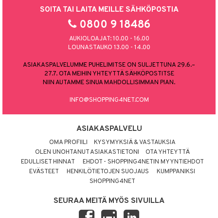
SOITA TAI LAITA MEILLE SÄHKÖPOSTIA
0800 9 18486
AUKIOLOAJAT: 10.00 - 16.00
LOUNASTAUKO 13.00 - 14.00
ASIAKASPALVELUMME PUHELIMITSE ON SULJETTUNA 29.6.–
27.7. OTA MEIHIN YHTEYTTÄ SÄHKÖPOSTITSE
NIIN AUTAMME SINUA MAHDOLLISIMMAN PIAN.
INFO@SHOPPING4NET.COM
ASIAKASPALVELU
OMA PROFIILI
KYSYMYKSIÄ & VASTAUKSIA
OLEN UNOHTANUT ASIAKASTIETONI
OTA YHTEYTTÄ
EDULLISET HINNAT
EHDOT - SHOPPING4NETIN MYYNTIEHDOT
EVÄSTEET
HENKILÖTIETOJEN SUOJAUS
KUMPPANIKSI
SHOPPING4NET
SEURAA MEITÄ MYÖS SIVUILLA