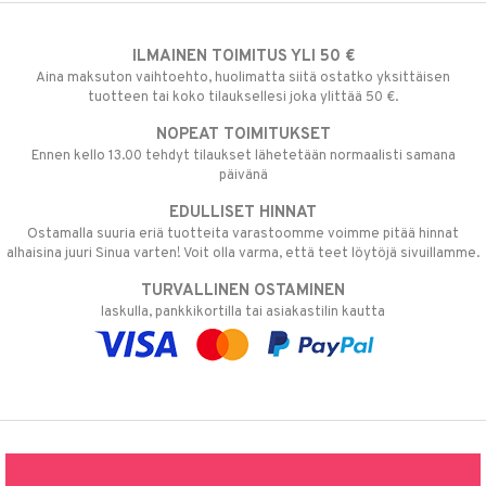
ILMAINEN TOIMITUS YLI 50 €
Aina maksuton vaihtoehto, huolimatta siitä ostatko yksittäisen
tuotteen tai koko tilauksellesi joka ylittää 50 €.
NOPEAT TOIMITUKSET
Ennen kello 13.00 tehdyt tilaukset lähetetään normaalisti samana
päivänä
EDULLISET HINNAT
Ostamalla suuria eriä tuotteita varastoomme voimme pitää hinnat
alhaisina juuri Sinua varten! Voit olla varma, että teet löytöjä sivuillamme.
TURVALLINEN OSTAMINEN
laskulla, pankkikortilla tai asiakastilin kautta