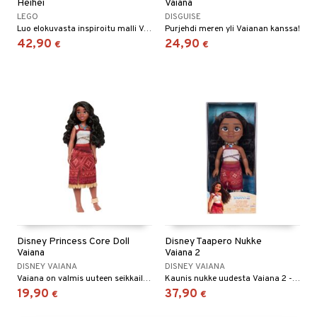
Heihei
Vaiana
LEGO
DISGUISE
umi
Luo elokuvasta inspiroitu malli Vaianan värikkäästä kukkokaverista!
Purjehdi meren yli Vaianan kanssa!
42,90
24,90
le
€
€
 Patrol
pi Pitkätossu
sa Possu
 MASKS
kemon
ållan
er Mario
ru & Pesonen
Disney Princess Core Doll
Disney Taapero Nukke
Vaiana
Vaiana 2
DISNEY VAIANA
DISNEY VAIANA
Vaiana on valmis uuteen seikkailuun!
Kaunis nukke uudesta Vaiana 2 -elokuvasta!
19,90
37,90
€
€