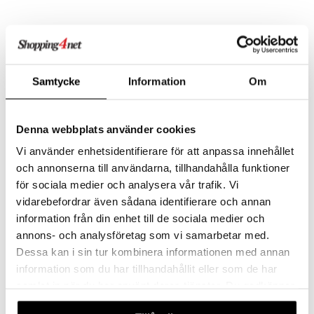
Samtycke
Information
Om
Denna webbplats använder cookies
Vi använder enhetsidentifierare för att anpassa innehållet
och annonserna till användarna, tillhandahålla funktioner
Disney Vaiana 2 Kaulakoru
Disney Vaiana 2 Pieni Nukke
Vaianan Meritähti
Maui & Vaiana
för sociala medier och analysera vår trafik. Vi
DISNEY VAIANA
DISNEY VAIANA
vidarebefordrar även sådana identifierare och annan
Koe jännittäviä elokuvahetkiä Vaianan kaulakorun kanssa!
Hauska leikkisetti Vaianasta ja hänen ystävistään!
information från din enhet till de sociala medier och
8,90
37,90
€
€
annons- och analysföretag som vi samarbetar med.
Dessa kan i sin tur kombinera informationen med annan
information som du har tillhandahållit eller som de har
samlat in när du har använt deras tjänster. Du godkänner
våra cookies vid fortsatt användande av vår webbplats.