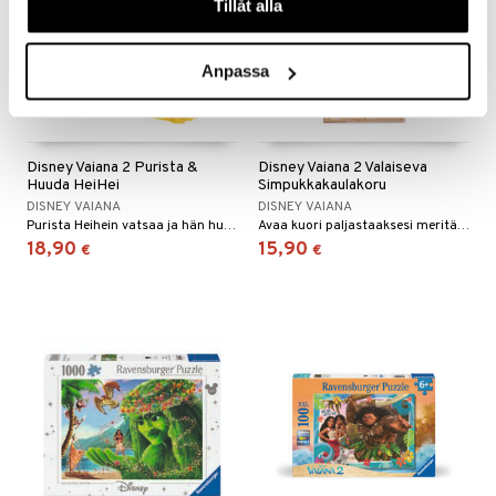
Tillåt alla
Anpassa
Disney Vaiana 2 Purista &
Disney Vaiana 2 Valaiseva
Huuda HeiHei
Simpukkakaulakoru
DISNEY VAIANA
DISNEY VAIANA
Purista Heihein vatsaa ja hän huutaa, aivan kuten elokuvassa!
Avaa kuori paljastaaksesi meritähden ja katso, kuinka kaulakoru loistaa maagisesti!
18,90
15,90
€
€