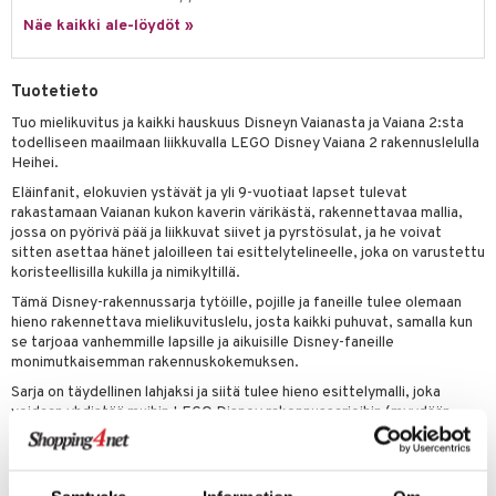
py Friends
pi Pitkätossu Huvikumpu
Näe kaikki ale-löydöt »
badabado
a & Palikat
.L.
ki
O Builder
tuja hahmoja
Tuotetieto
gtoys
omag
ot
kit
Tuo mielikuvitus ja kaikki hauskuus Disneyn Vaianasta ja Vaiana 2:sta
entarvikkeita
todelliseen maailmaan liikkuvalla LEGO Disney Vaiana 2 rakennuslelulla
gformers
blarna
taleikit
elut
Heihei.
ens Barn
ikat
tman
oleikit
neuvot
Eläinfanit, elokuvien ystävät ja yli 9-vuotiaat lapset tulevat
rakastamaan Vaianan kukon kaverin värikästä, rakennettavaa mallia,
ållan
kalut
libompa
opelit
iviteettilelut
alaa
jossa on pyörivä pää ja liikkuvat siivet ja pyrstösulat, ja he voivat
ffi Love
sitten asettaa hänet jaloilleen tai esittelytelineelle, joka on varustettu
ney
elyvaunut
Lapsi
alaa
elit
koristeellisilla kukilla ja nimikyltillä.
mintahahmot
ney Prinsessat
ettävät lelut
0 palaa
lit
aukut
Tämä Disney-rakennussarja tytöille, pojille ja faneille tulee olemaan
spalvelu
hieno rakennettava mielikuvituslelu, josta kaikki puhuvat, samalla kun
eli
peli
lit
di
se tarjoaa vanhemmille lapsille ja aikuisille Disney-faneille
ksiä & vastauksia
monimutkaisemman rakennuskokemuksen.
zen
nhoito
palapelit
Sarja on täydellinen lahjaksi ja siitä tulee hieno esittelymalli, joka
tuotetta
mähäkkimies
voidaan yhdistää muihin LEGO Disney rakennussarjoihin (myydään
pyhuone
miaiset
ien oheistarvikkeet
kit ja käsipyyhkeet
erikseen) valikoimassa. Rakentajat saavat lisäksi intuitiivisen
 verkkokaupasta
ry Potter
rakennuskokemuksen LEGO Builder -sovelluksen avulla, jossa he
hkeet
vikkeet
aunutarvikkeita
voivat zoomata ja kiertää malleja 3D:nä, tallentaa sarjoja ja seurata
lo Kitty
edistymistään.
it & Tarvikkeet