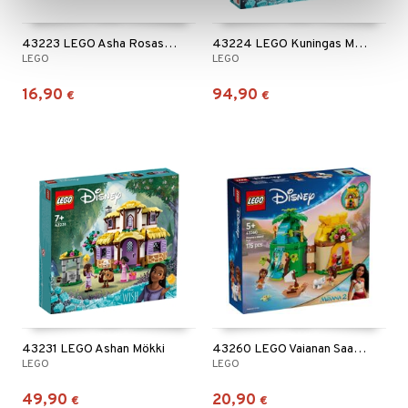
43223 LEGO Asha Rosas-Kaupungissa
43224 LEGO Kuningas Magnificon Linna
LEGO
LEGO
16,90
94,90
€
€
43231 LEGO Ashan Mökki
43260 LEGO Vaianan Saarihauskat
LEGO
LEGO
49,90
20,90
€
€