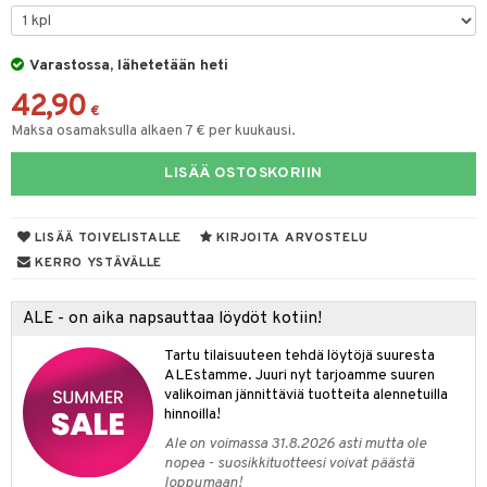
O Minecraft
GO Ninjago
Varastossa, lähetetään heti
42,90
GO Speed Champions
€
Maksa osamaksulla alkaen 7 € per kuukausi.
GO Spidey
LISÄÄ OSTOSKORIIN
O Super Heroes
ic
LISÄÄ TOIVELISTALLE
KIRJOITA ARVOSTELU
otia
KERRO YSTÄVÄLLE
ttiö & keittiötarvikkeet
ALE - on aika napsauttaa löydöt kotiin!
vous
y Born
oti
Tartu tilaisuuteen tehdä löytöjä suuresta
bie
ndby
elut
ALEstamme. Juuri nyt tarjoamme suuren
valikoiman jännittäviä tuotteita alennetuilla
comelon
dby Tukholma
bil
hinnoilla!
ney Prinsessat
umi
ut
Ale on voimassa 31.8.2026 asti mutta ole
nopea - suosikkituotteesi voivat päästä
by's Dollhouse
pi Laiva
o
ohjattavat
loppumaan!