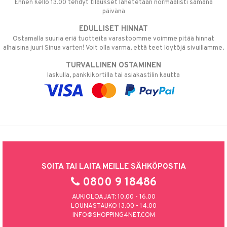
Ennen kello 13.00 tehdyt tilaukset lähetetään normaalisti samana
päivänä
EDULLISET HINNAT
Ostamalla suuria eriä tuotteita varastoomme voimme pitää hinnat
alhaisina juuri Sinua varten! Voit olla varma, että teet löytöjä sivuillamme.
TURVALLINEN OSTAMINEN
laskulla, pankkikortilla tai asiakastilin kautta
SOITA TAI LAITA MEILLE SÄHKÖPOSTIA
0800 9 18486
AUKIOLOAJAT: 10.00 - 16.00
LOUNASTAUKO 13.00 - 14.00
INFO@SHOPPING4NET.COM