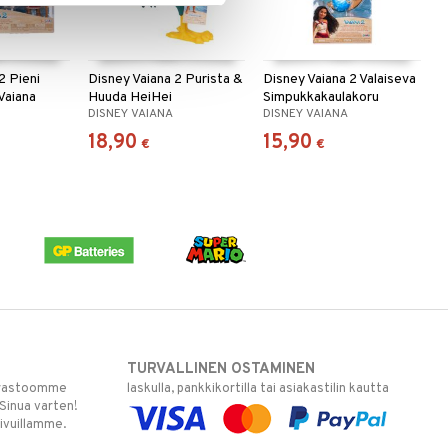
2 Pieni
Disney Vaiana 2 Purista &
Disney Vaiana 2 Valaiseva
Vaiana
Huuda HeiHei
Simpukkakaulakoru
DISNEY VAIANA
DISNEY VAIANA
18,90
15,90
€
€
TURVALLINEN OSTAMINEN
varastoomme
laskulla, pankkikortilla tai asiakastilin kautta
 Sinua varten!
sivuillamme.