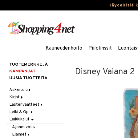
Täydellisiä 
Kauneudenhoito
Piilolinssit
Luontais
TUOTEMERKKEJÄ
Disney Vaiana 2 
KAMPANJAT
UUSIA TUOTTEITA
Askartelu
Kirjat
Askartelumateriaalit
Lastenvaatteet
Askartelusetti
Askartelukirjat
Leiki & Opi
Helmet
Maalauskirjat
Alaosat
Leikkikalut
Koulutarvikkeet
Päiväkirjat
Alusvaatteet & Sukat
Opetuslelut
Leggingsit
Muovailuvaha
Kengät
Oppimispelit
Ajoneuvot
Piirrä ja maalaa
Mekot
Soittimet
Eläimet
Autoradat