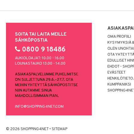
ASIAKASPA
SOITA TAI LAITA MEILLE
OMA PROFIILI
SÄHKÖPOSTIA
KYSYMYKSIÄ &
0800 9 18486
OLEN UNOHTAN
OTA YHTEYTT
AUKIOLOAJAT: 10.00 - 16.00
EDULLISET HI
LOUNASTAUKO 13.00 - 14.00
EHDOT - SHOP
EVÄSTEET
ASIAKASPALVELUMME PUHELIMITSE
HENKILÖTIETO
ON SULJETTUNA 29.6.–27.7. OTA
KUMPPANIKSI
MEIHIN YHTEYTTÄ SÄHKÖPOSTITSE
NIIN AUTAMME SINUA
SHOPPING4NE
MAHDOLLISIMMAN PIAN.
INFO@SHOPPING4NET.COM
© 2026 SHOPPING4NET
•
SITEMAP