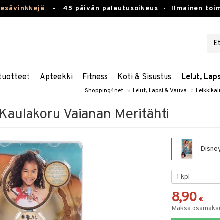
kesävinkkejä
-
45 päivän palautusoikeus -
Ilmainen toim
tuotteet
Apteekki
Fitness
Koti & Sisustus
Lelut, Lap
Shopping4net
»
Lelut, Lapsi & Vauva
»
Leikkikal
Kaulakoru Vaianan Meritähti
Disney
8,90
€
Maksa osamaksul