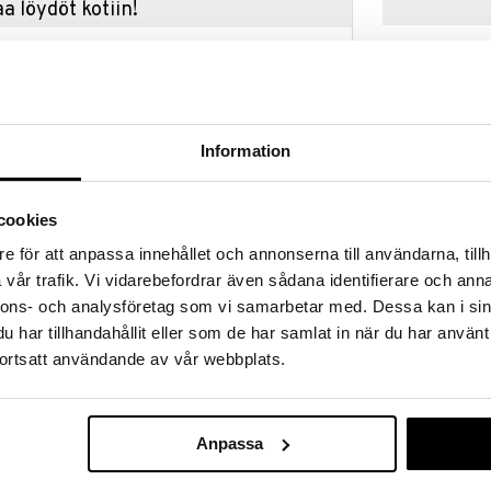
a löydöt kotiin!
isuuteen tehdä löytöjä suuresta ALEstamme. Juuri
mme suuren valikoiman jännittäviä tuotteita
a hinnoilla!
massa 31.8.2026 asti mutta ole nopea -
otteesi voivat päästä loppumaan!
Information
i ale-löydöt »
Saatavana
vaihtoe
cookies
Disguise Disn
e för att anpassa innehållet och annonserna till användarna, tillh
ritähtilahjan, joka sopii varmasti hänen
prinsessa Vaia
vår trafik. Vi vidarebefordrar även sådana identifierare och anna
anan simpukkakaulakoru on sininen
DISGUISE
ttava meritähti, aivan kuten Vaianalla, jotta voit
nnons- och analysföretag som vi samarbetar med. Dessa kan i sin
24,90
nä kuljetkin!
€
har tillhandahållit eller som de har samlat in när du har använt
i.
ortsatt användande av vår webbplats.
Anpassa