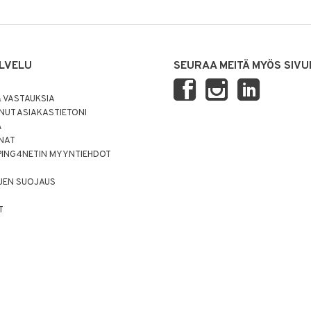
LVELU
SEURAA MEITÄ MYÖS SIVU
 VASTAUKSIA
UT ASIAKASTIETONI
Ä
NNAT
PING4NETIN MYYNTIEHDOT
JEN SUOJAUS
T