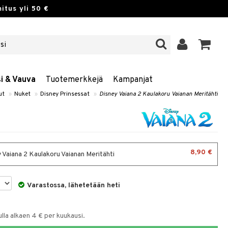
itus yli 50 €
si & Vauva
Tuotemerkkejä
Kampanjat
ut
»
Nuket
»
Disney Prinsessat
»
Disney Vaiana 2 Kaulakoru Vaianan Meritähti
8,90 €
 Vaiana 2 Kaulakoru Vaianan Meritähti
Varastossa, lähetetään heti
la alkaen 4 € per kuukausi.