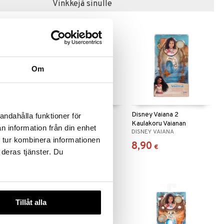
Vinkkejä sinulle
Om
 useana
htona
ey-
Disney Taapero Nukke
Disney Vaiana 2
andahålla funktioner för
na
Vaiana 2
Kaulakoru Vaianan
n information från din enhet
DISNEY VAIANA
DISNEY VAIANA
Meritähti
 tur kombinera informationen
37,90
8,90
€
€
 deras tjänster. Du
Tillåt alla