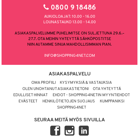
0800 9 18486
AUKIOLOAJAT: 10.00 - 16.00
LOUNASTAUKO 13.00 - 14.00
ASIAKASPALVELUMME PUHELIMITSE ON SULJETTUNA 29.6.–
27.7. OTA MEIHIN YHTEYTTÄ SÄHKÖPOSTITSE
NIIN AUTAMME SINUA MAHDOLLISIMMAN PIAN.
INFO@SHOPPING4NET.COM
ASIAKASPALVELU
OMA PROFIILI
KYSYMYKSIÄ & VASTAUKSIA
OLEN UNOHTANUT ASIAKASTIETONI
OTA YHTEYTTÄ
EDULLISET HINNAT
EHDOT - SHOPPING4NETIN MYYNTIEHDOT
EVÄSTEET
HENKILÖTIETOJEN SUOJAUS
KUMPPANIKSI
SHOPPING4NET
SEURAA MEITÄ MYÖS SIVUILLA