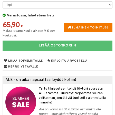
O Minecraft
GO Ninjago
Varastossa, lähetetään heti
65,90
GO Speed Champions
€
ILMAINEN TOIMITUS!
Maksa osamaksulla alkaen 9 € per
GO Spidey
kuukausi.
O Super Heroes
LISÄÄ OSTOSKORIIN
ic
otia
LISÄÄ TOIVELISTALLE
KIRJOITA ARVOSTELU
KERRO YSTÄVÄLLE
ttiö & keittiötarvikkeet
vous
y Born
oti
ALE - on aika napsauttaa löydöt kotiin!
bie
ndby
elut
Tartu tilaisuuteen tehdä löytöjä suuresta
ALEstamme. Juuri nyt tarjoamme suuren
comelon
dby Tukholma
bil
valikoiman jännittäviä tuotteita alennetuilla
hinnoilla!
ney Prinsessat
umi
ut
Ale on voimassa 31.8.2026 asti mutta ole
by's Dollhouse
pi Laiva
o
ohjattavat
nopea - suosikkituotteesi voivat päästä