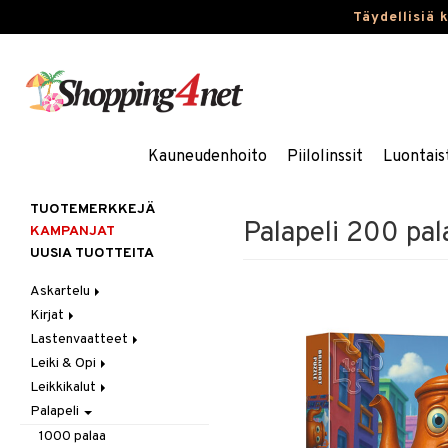
Täydellisiä 
Kauneudenhoito
Piilolinssit
Luontais
TUOTEMERKKEJÄ
Palapeli 200 pal
KAMPANJAT
UUSIA TUOTTEITA
Askartelu
Kirjat
Askartelumateriaalit
Lastenvaatteet
Askartelusetti
Askartelukirjat
Leiki & Opi
Helmet
Maalauskirjat
Alaosat
Leikkikalut
Koulutarvikkeet
Päiväkirjat
Alusvaatteet & Sukat
Opetuslelut
Leggingsit
Palapeli
Muovailuvaha
Kengät
Oppimispelit
Ajoneuvot
Piirrä ja maalaa
Mekot
Soittimet
Eläimet
Autoradat
1000 palaa