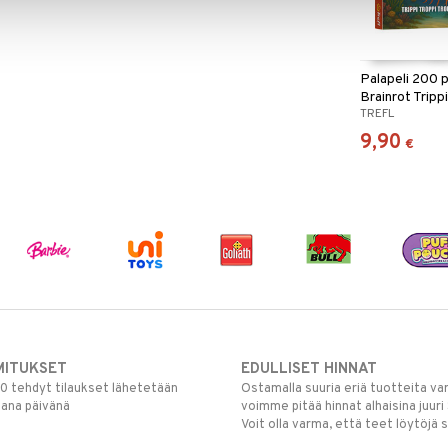
Palapeli 200 
Brainrot Tripp
TREFL
9,90
€
MITUKSET
EDULLISET HINNAT
00 tehdyt tilaukset lähetetään
Ostamalla suuria eriä tuotteita 
mana päivänä
voimme pitää hinnat alhaisina juuri
Voit olla varma, että teet löytöjä 