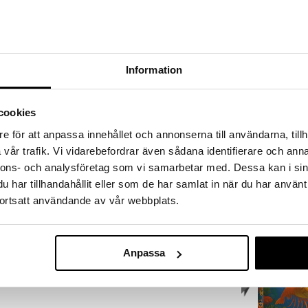
a löydöt kotiin!
isuuteen tehdä löytöjä suuresta ALEstamme. Juuri
mme suuren valikoiman jännittäviä tuotteita
uutuus
a hinnoilla!
Information
massa 31.8.2026 asti mutta ole nopea -
otteesi voivat päästä loppumaan!
i ale-löydöt »
cookies
e för att anpassa innehållet och annonserna till användarna, tillh
vår trafik. Vi vidarebefordrar även sådana identifierare och anna
Palapeli 200 
alainen palapeli Trefliltä, jossa on Italian brainrot
nnons- och analysföretag som vi samarbetar med. Dessa kan i sin
Brainrot Balle
lla.
TREFL
Cappuccina
har tillhandahållit eller som de har samlat in när du har använt
rnet- ja TikTok-trendi, joka perustuu tekoälyn luomiin,
9,90
ortsatt användande av vår webbplats.
€
, joilla on koomisia, rytmisiä italiankielisiä nimiä ja
cm.
uutuus
Anpassa