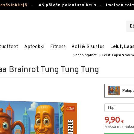
kesävinkkejä
-
45 päivän palautusoikeus -
Ilmainen toim
tuotteet
Apteekki
Fitness
Koti & Sisustus
Lelut, Lap
Shopping4net
»
Lelut, Lapsi & Vauv
aa Brainrot Tung Tung Tung
Palape
9,90
€
Maksa osamaksul