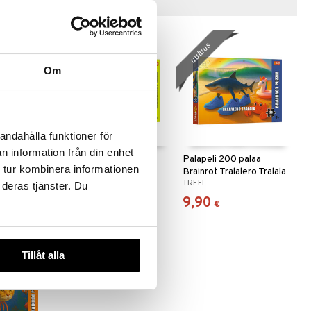
Vinkkejä sinulle
uutuus
uutuus
Om
andahålla funktioner för
n information från din enhet
palaa
Palapeli 200 palaa
Palapeli 200 palaa
 tur kombinera informationen
rina
Brainrot Chimpanzini
Brainrot Tralalero Tralala
TREFL
TREFL
Bananini
 deras tjänster. Du
9,90
9,90
€
€
Tillåt alla