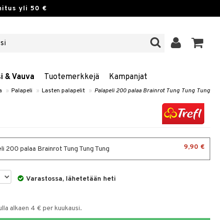
itus yli 50 €
si & Vauva
Tuotemerkkejä
Kampanjat
a
»
Palapeli
»
Lasten palapelit
»
Palapeli 200 palaa Brainrot Tung Tung Tung
9,90 €
li 200 palaa Brainrot Tung Tung Tung
Varastossa, lähetetään heti
la alkaen 4 € per kuukausi.