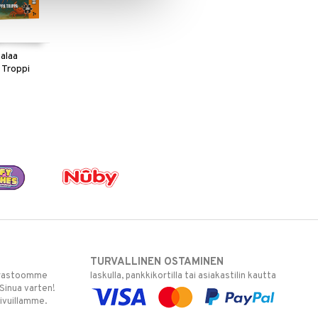
palaa
i Troppi
TURVALLINEN OSTAMINEN
varastoomme
laskulla, pankkikortilla tai asiakastilin kautta
 Sinua varten!
sivuillamme.