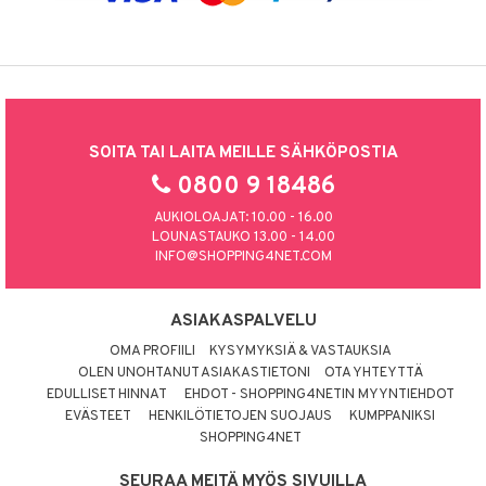
umi
le
 Patrol
pi Pitkätossu
SOITA TAI LAITA MEILLE SÄHKÖPOSTIA
sa Possu
0800 9 18486
 MASKS
AUKIOLOAJAT: 10.00 - 16.00
LOUNASTAUKO 13.00 - 14.00
kemon
INFO@SHOPPING4NET.COM
ållan
ASIAKASPALVELU
er Mario
OMA PROFIILI
KYSYMYKSIÄ & VASTAUKSIA
ru & Pesonen
OLEN UNOHTANUT ASIAKASTIETONI
OTA YHTEYTTÄ
EDULLISET HINNAT
EHDOT - SHOPPING4NETIN MYYNTIEHDOT
EVÄSTEET
HENKILÖTIETOJEN SUOJAUS
KUMPPANIKSI
SHOPPING4NET
SEURAA MEITÄ MYÖS SIVUILLA