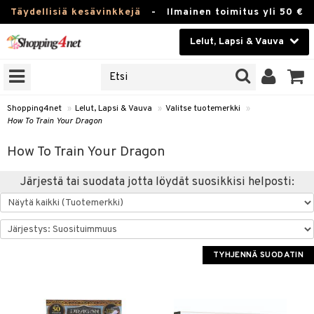
Täydellisiä kesävinkkejä
-
Ilmainen toimitus yli 50 €
Lelut, Lapsi & Vauva
ERKKEJÄ
Kauneudenhoito
JAT
UOTTEITA
Piilolinssit
Shopping4net
»
Lelut, Lapsi & Vauva
»
Valitse tuotemerkki
»
How To Train Your Dragon
Luontaistuotteet
u
How To Train Your Dragon
Apteekki
lumateriaalit
Järjestä tai suodata jotta löydät suosikkisi helposti:
atteet
lusetti
lukirjat
Fitness
pi
kirjat
t
Koti & Sisustus
gingsit
ut
rvikkeet
rjat
atteet & Sukat
lelut
Lelut, Lapsi & Vauva
TYHJENNÄ SUODATIN
luvaha
pelit
vot
Tuotemerkkejä
oradat
ja maalaa
et
t
alaa
Kampanjat
ot
 Real
Lapsi
otteet
it
lentereita
alaa
elit